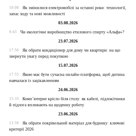
18:08
Як змінилися електромобілі за останні роки: технології,
запас ходу та нові можливості
03.08.2026
9:43
Чи екологічне виробництво етилового спирту «Альфа»?
23.07.2026
17:56
Як обрати кондиціонер для дому чи квартири: на що
звернути увагу перед покупкою
15.07.2026
17:55
Якою має бути сучасна онлайн-платформа, щоб дитина
навчалася із зацікавленням
24.06.2026
15:35
Комп’ютерне крісло біля столу: як кабелі, підлокітники
й підлога впливають на щоденну роботу
23.06.2026
13:59
Як обрати покрівельний матеріал для будинку: ключові
критерії 2026