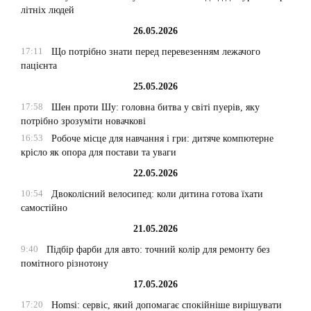
літніх людей
26.05.2026
17:11
Що потрібно знати перед перевезенням лежачого
пацієнта
25.05.2026
17:58
Шен проти Шу: головна битва у світі пуерів, яку
потрібно зрозуміти новачкові
16:53
Робоче місце для навчання і гри: дитяче компютерне
крісло як опора для постави та уваги
22.05.2026
10:54
Двоколісний велосипед: коли дитина готова їхати
самостійно
21.05.2026
9:40
Підбір фарби для авто: точний колір для ремонту без
помітного різнотону
17.05.2026
17:20
Homsi: сервіс, який допомагає спокійніше вирішувати