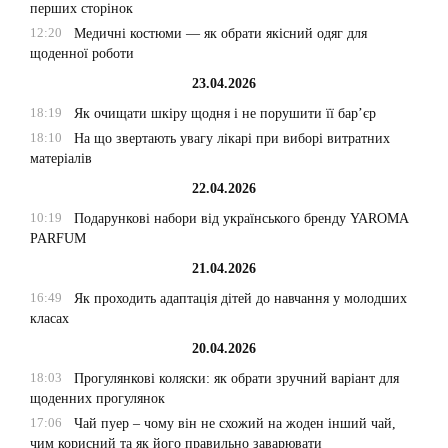
перших сторінок
12:20
Медичні костюми — як обрати якісний одяг для
щоденної роботи
23.04.2026
18:19
Як очищати шкіру щодня і не порушити її бар’єр
18:10
На що звертають увагу лікарі при виборі витратних
матеріалів
22.04.2026
10:19
Подарункові набори від українського бренду YAROMA
PARFUM
21.04.2026
16:49
Як проходить адаптація дітей до навчання у молодших
класах
20.04.2026
18:03
Прогулянкові коляски: як обрати зручний варіант для
щоденних прогулянок
17:06
Чай пуер – чому він не схожий на жоден інший чай,
чим корисний та як його правильно заварювати