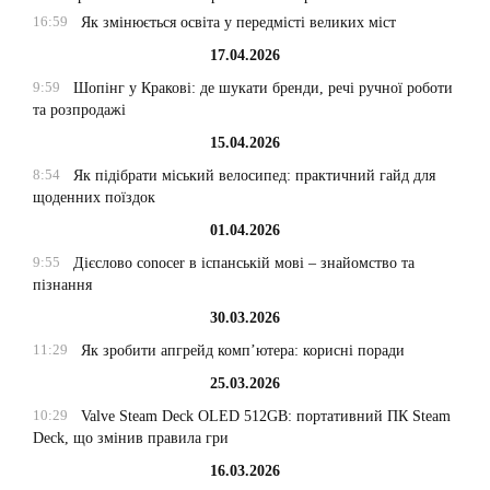
16:59
Як змінюється освіта у передмісті великих міст
17.04.2026
9:59
Шопінг у Кракові: де шукати бренди, речі ручної роботи
та розпродажі
15.04.2026
8:54
Як підібрати міський велосипед: практичний гайд для
щоденних поїздок
01.04.2026
9:55
Дієслово conocer в іспанській мові – знайомство та
пізнання
30.03.2026
11:29
Як зробити апгрейд комп’ютера: корисні поради
25.03.2026
10:29
Valve Steam Deck OLED 512GB: портативний ПК Steam
Deck, що змінив правила гри
16.03.2026