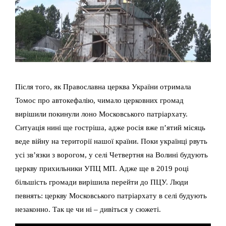
Після того, як Православна церква України отримала
Томос про автокефалію, чимало церковних громад
вирішили покинули лоно Московського патріархату.
Ситуація нині ще гостріша, адже росія вже п’ятий місяць
веде війну на території нашої країни. Поки українці рвуть
усі зв’язки з ворогом, у селі Четвертня на Волині будують
церкву прихильники УПЦ МП. Адже ще в 2019 році
більшість громади вирішила перейти до ПЦУ. Люди
певнять: церкву Московського патріархату в селі будують
незаконно. Так це чи ні – дивіться у сюжеті.