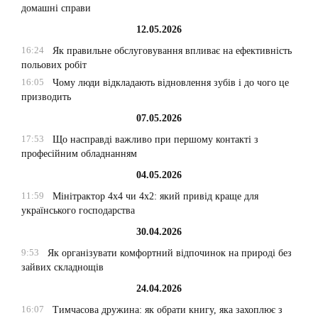
домашні справи
12.05.2026
16:24
Як правильне обслуговування впливає на ефективність
польових робіт
16:05
Чому люди відкладають відновлення зубів і до чого це
призводить
07.05.2026
17:53
Що насправді важливо при першому контакті з
професійним обладнанням
04.05.2026
11:59
Мінітрактор 4х4 чи 4х2: який привід краще для
українського господарства
30.04.2026
9:53
Як організувати комфортний відпочинок на природі без
зайвих складнощів
24.04.2026
16:07
Тимчасова дружина: як обрати книгу, яка захоплює з