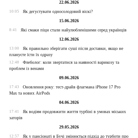
22.06.2026
10:05
Як дегустувати односолодовий віскі?
15.06.2026
8:41
Які смаки піци стали найулюбленішими серед українців
12.06.2026
13:00
Як правильно зберігати суші після доставки, якщо не
плануєте їсти їх одразу
12:48
Флеболог: коли звертатися за наявності варикозу та
проблем із венами
09.06.2026
17:43
Оновлення року: тест-драйв флагмана iPhone 17 Pro
Max та нових AirPods
04.06.2026
17:41
Як водіям продовжити життя турбіні в умовах міських
заторів
29.05.2026
12:57
Як у пансіонаті в Бучі змінюється підхід до турботи про