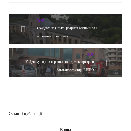
TOP
Скандальна Олика: розрили бастіони за 10
мільйонів | Спецтема
TOP
У Луцьку горіли торговий центр та квартира в
багатоповерхівці. ВІДЕО
Останні публікації
Вчора