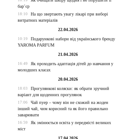
Як очищати шкіру щодня і не порушити її
бар’єр
18:10
На що звертають увагу лікарі при виборі
витратних матеріалів
22.04.2026
10:19
Подарункові набори від українського бренду
YAROMA PARFUM
21.04.2026
16:49
Як проходить адаптація дітей до навчання у
молодших класах
20.04.2026
18:03
Прогулянкові коляски: як обрати зручний
варіант для щоденних прогулянок
17:06
Чай пуер – чому він не схожий на жоден
інший чай, чим корисний та як його правильно
заварювати
16:59
Як змінюється освіта у передмісті великих
міст
17.04.2026