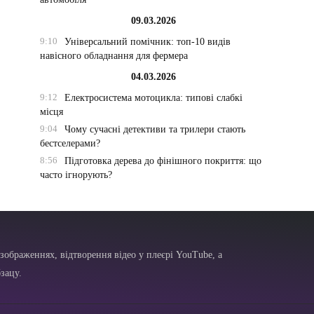
09.03.2026
9:10
Універсальний помічник: топ-10 видів
навісного обладнання для фермера
04.03.2026
9:12
Електросистема мотоцикла: типові слабкі
місця
9:04
Чому сучасні детективи та трилери стають
бестселерами?
8:56
Підготовка дерева до фінішного покриття: що
часто ігнорують?
зображеннях, відтворення відео у плеєрі YouTube, а
зацу.