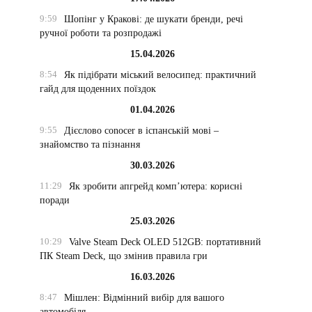
9:59
Шопінг у Кракові: де шукати бренди, речі
ручної роботи та розпродажі
15.04.2026
8:54
Як підібрати міський велосипед: практичний
гайд для щоденних поїздок
01.04.2026
9:55
Дієслово conocer в іспанській мові –
знайомство та пізнання
30.03.2026
11:29
Як зробити апгрейд комп’ютера: корисні
поради
25.03.2026
10:29
Valve Steam Deck OLED 512GB: портативний
ПК Steam Deck, що змінив правила гри
16.03.2026
8:47
Мішлен: Відмінний вибір для вашого
автомобіля