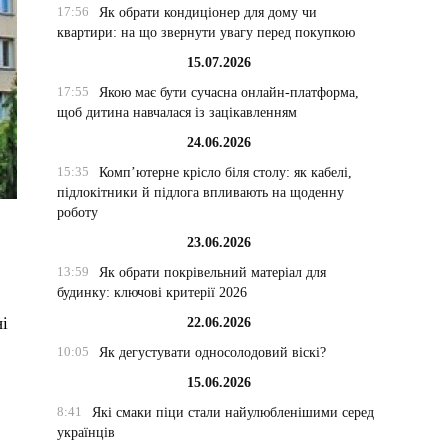
17:56
Як обрати кондиціонер для дому чи
квартири: на що звернути увагу перед покупкою
15.07.2026
17:55
Якою має бути сучасна онлайн-платформа,
щоб дитина навчалася із зацікавленням
24.06.2026
15:35
Комп’ютерне крісло біля столу: як кабелі,
підлокітники й підлога впливають на щоденну
роботу
23.06.2026
13:59
Як обрати покрівельний матеріал для
будинку: ключові критерії 2026
ні
22.06.2026
10:05
Як дегустувати односолодовий віскі?
15.06.2026
8:41
Які смаки піци стали найулюбленішими серед
українців