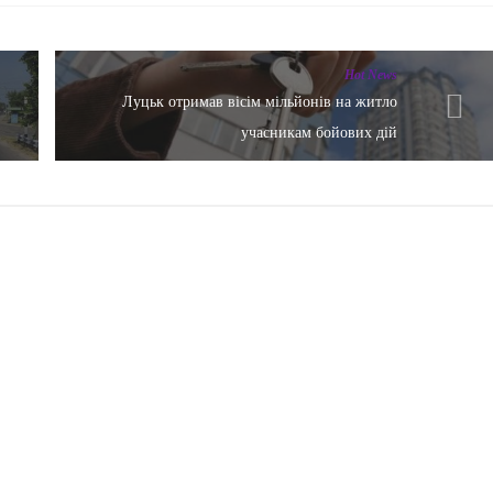
Hot News
Луцьк отримав вісім мільйонів на житло
учасникам бойових дій