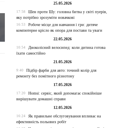
25.05.2026
17:58
Шен проти Шу: головна битва у світі пуерів,
яку потрібно зрозуміти новачкові
16:53
Робоче місце для навчання і гри: дитяче
компютерне крісло як опора для постави та уваги
22.05.2026
10:54
Двоколісний велосипед: коли дитина готова
їхати самостійно
21.05.2026
9:40
Підбір фарби для авто: точний колір для
ремонту без помітного різнотону
17.05.2026
17:20
Homsi: сервіс, який допомагає спокійніше
вирішувати домашні справи
12.05.2026
16:24
Як правильне обслуговування впливає на
ефективність польових робіт