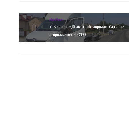
Hot News
У Ковелі водій авто зніс дорожнє бар'єрне
огородження. ФОТО