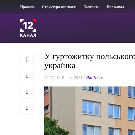
Правила
Структура власності
Контакти
Про канал
У гуртожитку польського
українка
16:57, 16 Липня 2021 /
Hot News