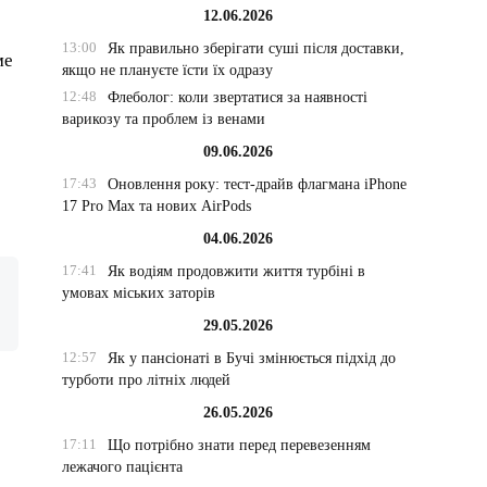
12.06.2026
13:00
Як правильно зберігати суші після доставки,
ме
якщо не плануєте їсти їх одразу
12:48
Флеболог: коли звертатися за наявності
варикозу та проблем із венами
,
09.06.2026
17:43
Оновлення року: тест-драйв флагмана iPhone
17 Pro Max та нових AirPods
04.06.2026
17:41
Як водіям продовжити життя турбіні в
умовах міських заторів
29.05.2026
12:57
Як у пансіонаті в Бучі змінюється підхід до
турботи про літніх людей
26.05.2026
17:11
Що потрібно знати перед перевезенням
лежачого пацієнта