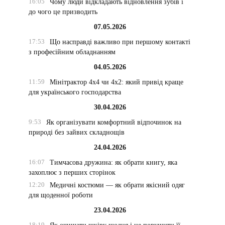
16:05
Чому люди відкладають відновлення зубів і
до чого це призводить
07.05.2026
17:53
Що насправді важливо при першому контакті
з професійним обладнанням
04.05.2026
11:59
Мінітрактор 4х4 чи 4х2: який привід краще
для українського господарства
30.04.2026
9:53
Як організувати комфортний відпочинок на
природі без зайвих складнощів
24.04.2026
16:07
Тимчасова дружина: як обрати книгу, яка
захоплює з перших сторінок
12:20
Медичні костюми — як обрати якісний одяг
для щоденної роботи
23.04.2026
18:19