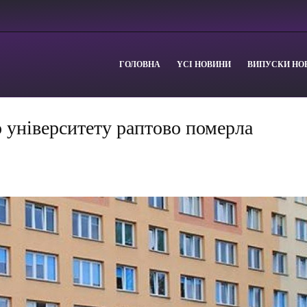
ГОЛОВНА
YСІ НОВИНИ
ВИПУСКИ НО
 університету раптово померла