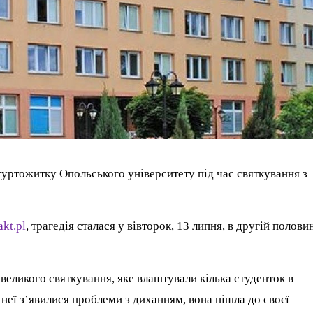
 гуртожитку Опольського університету під час святкування з
akt.pl
, трагедія сталася у вівторок, 13 липня, в другій полови
великого святкування, яке влаштували кілька студенток в
У неї з’явилися проблеми з диханням, вона пішла до своєї