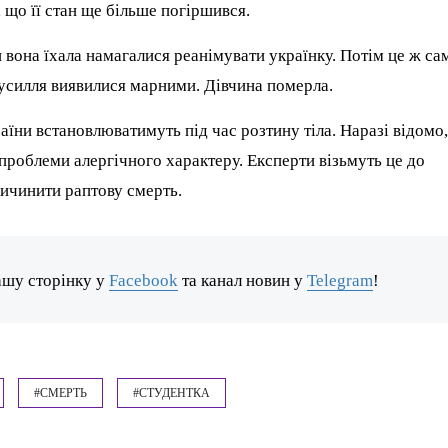
 що її стан ще більше погіршився.
 вона їхала намагалися реанімувати українку. Потім це ж са
зусилля виявилися марними. Дівчина померла.
аїни встановлюватимуть під час розтину тіла. Наразі відомо
 проблеми алергічного характеру. Експерти візьмуть це до
ричинити раптову смерть.
ашу сторінку у
Facebook
та канал новин у
Telegram
!
#СМЕРТЬ
#СТУДЕНТКА