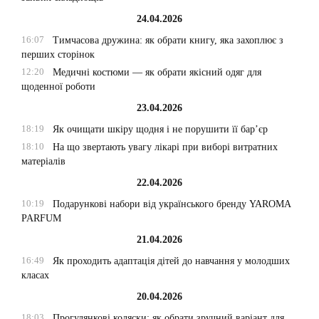
24.04.2026
16:07
Тимчасова дружина: як обрати книгу, яка захоплює з
перших сторінок
12:20
Медичні костюми — як обрати якісний одяг для
щоденної роботи
23.04.2026
18:19
Як очищати шкіру щодня і не порушити її бар’єр
18:10
На що звертають увагу лікарі при виборі витратних
матеріалів
22.04.2026
10:19
Подарункові набори від українського бренду YAROMA
PARFUM
21.04.2026
16:49
Як проходить адаптація дітей до навчання у молодших
класах
20.04.2026
18:03
Прогулянкові коляски: як обрати зручний варіант для