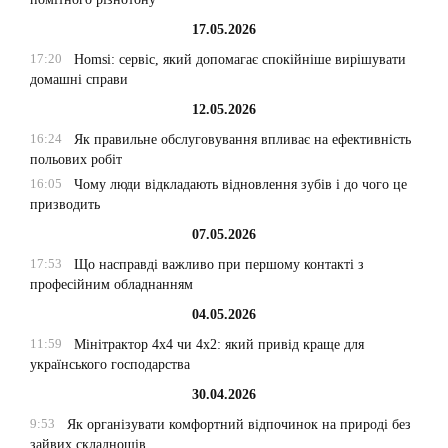
17.05.2026
17:20
Homsi: сервіс, який допомагає спокійніше вирішувати
домашні справи
12.05.2026
16:24
Як правильне обслуговування впливає на ефективність
польових робіт
16:05
Чому люди відкладають відновлення зубів і до чого це
призводить
07.05.2026
17:53
Що насправді важливо при першому контакті з
професійним обладнанням
04.05.2026
11:59
Мінітрактор 4х4 чи 4х2: який привід краще для
українського господарства
30.04.2026
9:53
Як організувати комфортний відпочинок на природі без
зайвих складнощів