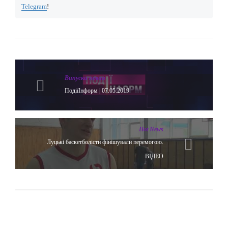
Telegram
!
Випуски новин
ПодіїІнформ | 07.05.2019
Hot News
Луцькі баскетболісти фінішували перемогою.
ВІДЕО