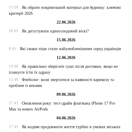
13:59
Як обрати покрівельний матеріал для будинку: ключові
критерії 2026
22.06.2026
10:05
Як дегустувати односолодовий віскі?
15.06.2026
8:41
Які смаки піци стали найулюбленішими серед українців
12.06.2026
13:00
Як правильно зберігати суші після доставки, якщо не
плануєте їсти їх одразу
12:48
Флеболог: коли звертатися за наявності варикозу та
проблем із венами
09.06.2026
17:43
Оновлення року: тест-драйв флагмана iPhone 17 Pro
Max та нових AirPods
04.06.2026
17:41
Як водіям продовжити життя турбіні в умовах міських