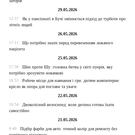
заторів
29.05.2026
12:57
Як у пансіонаті в Бучі змінюється підхід до турботи про
літніх людей
26.05.2026
17:11
Що потрібно знати перед перевезенням лежачого
пацієнта
25.05.2026
17:58
Шен проти Шу: головна битва у світі пуерів, яку
потрібно зрозуміти новачкові
16:53
Робоче місце для навчання і гри: дитяче компютерне
крісло як опора для постави та уваги
22.05.2026
10:54
Двоколісний велосипед: коли дитина готова їхати
самостійно
21.05.2026
9:40
Підбір фарби для авто: точний колір для ремонту без
помітного різнотону