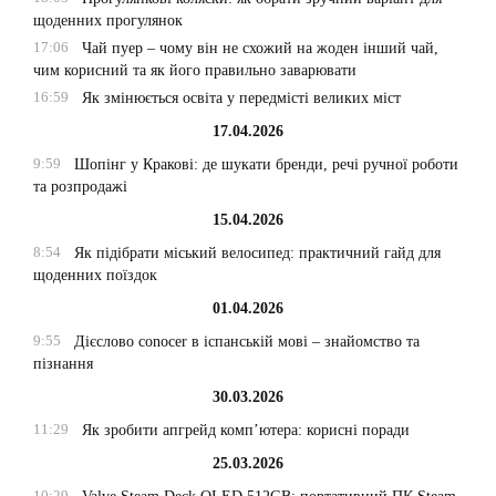
щоденних прогулянок
17:06
Чай пуер – чому він не схожий на жоден інший чай,
чим корисний та як його правильно заварювати
16:59
Як змінюється освіта у передмісті великих міст
17.04.2026
9:59
Шопінг у Кракові: де шукати бренди, речі ручної роботи
та розпродажі
15.04.2026
8:54
Як підібрати міський велосипед: практичний гайд для
щоденних поїздок
01.04.2026
9:55
Дієслово conocer в іспанській мові – знайомство та
пізнання
30.03.2026
11:29
Як зробити апгрейд комп’ютера: корисні поради
25.03.2026
10:29