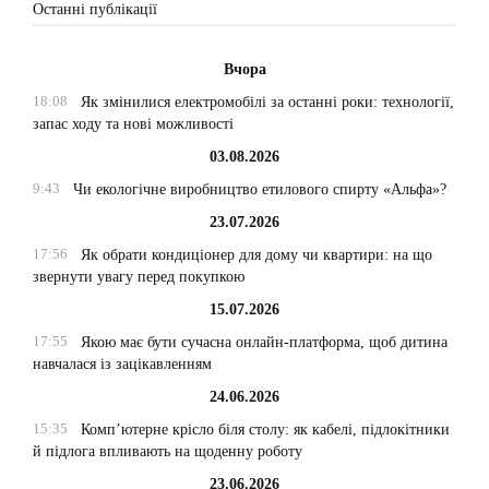
Останні публікації
Вчора
18:08
Як змінилися електромобілі за останні роки: технології,
запас ходу та нові можливості
03.08.2026
9:43
Чи екологічне виробництво етилового спирту «Альфа»?
23.07.2026
17:56
Як обрати кондиціонер для дому чи квартири: на що
звернути увагу перед покупкою
15.07.2026
17:55
Якою має бути сучасна онлайн-платформа, щоб дитина
навчалася із зацікавленням
24.06.2026
15:35
Комп’ютерне крісло біля столу: як кабелі, підлокітники
й підлога впливають на щоденну роботу
23.06.2026