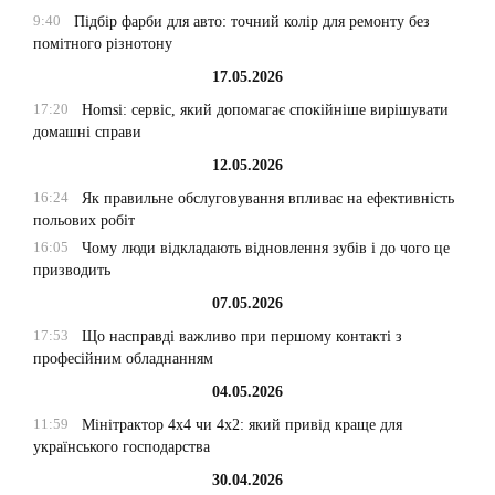
9:40
Підбір фарби для авто: точний колір для ремонту без
помітного різнотону
17.05.2026
17:20
Homsi: сервіс, який допомагає спокійніше вирішувати
домашні справи
12.05.2026
16:24
Як правильне обслуговування впливає на ефективність
польових робіт
16:05
Чому люди відкладають відновлення зубів і до чого це
призводить
07.05.2026
17:53
Що насправді важливо при першому контакті з
професійним обладнанням
04.05.2026
11:59
Мінітрактор 4х4 чи 4х2: який привід краще для
українського господарства
30.04.2026