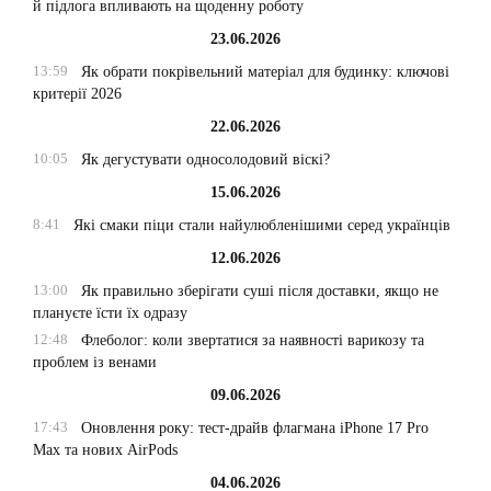
й підлога впливають на щоденну роботу
23.06.2026
13:59
Як обрати покрівельний матеріал для будинку: ключові
критерії 2026
22.06.2026
10:05
Як дегустувати односолодовий віскі?
15.06.2026
8:41
Які смаки піци стали найулюбленішими серед українців
12.06.2026
13:00
Як правильно зберігати суші після доставки, якщо не
плануєте їсти їх одразу
12:48
Флеболог: коли звертатися за наявності варикозу та
проблем із венами
09.06.2026
17:43
Оновлення року: тест-драйв флагмана iPhone 17 Pro
Max та нових AirPods
04.06.2026