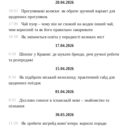
20.04.2026
18:03
Прогулянкові коляски: як обрати зручний варіант для
щоденних прогулянок
17:06
Чай пуер – чому він не схожий на жоден інший чай,
чим корисний та як його правильно заварювати
16:59
Як змінюється освіта у передмісті великих міст
17.04.2026
9:59
Шопінг у Кракові: де шукати бренди, речі ручної роботи
та розпродажі
15.04.2026
8:54
Як підібрати міський велосипед: практичний гайд для
щоденних поїздок
01.04.2026
9:55
Дієслово conocer в іспанській мові – знайомство та
пізнання
30.03.2026
11:29
Як зробити апгрейд комп’ютера: корисні поради