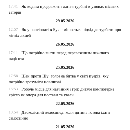
17:41
Як водіям продовжити життя турбіні в умовах міських
заторів
29.05.2026
12:57
Як у пансіонаті в Бучі змінюється підхід до турботи про
літніх людей
26.05.2026
17:11
Що потрібно знати перед перевезенням лежачого
пацієнта
25.05.2026
17:58
Шен проти Шу: головна битва у світі пуерів, яку
потрібно зрозуміти новачкові
16:53
Робоче місце для навчання і гри: дитяче компютерне
крісло як опора для постави та уваги
22.05.2026
10:54
Двоколісний велосипед: коли дитина готова їхати
самостійно
21.05.2026