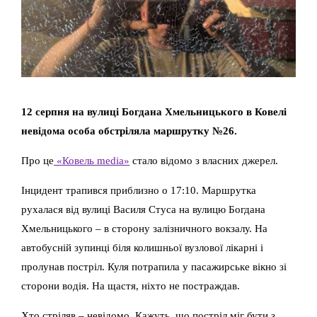
12 серпня на вулиці Богдана Хмельницького в Ковелі
невідома особа обстріляла маршрутку №26.
Про це
«Ковель media»
стало відомо з власних джерел.
Інцидент трапився приблизно о 17:10. Маршрутка
рухалася від вулиці Василя Стуса на вулицю Богдана
Хмельницького – в сторону залізничного вокзалу. На
автобусній зупинці біля колишньої вузлової лікарні і
пролунав постріл. Куля потрапила у пасажирське вікно зі
сторони водія. На щастя, ніхто не постраждав.
Хто стріляв – невідомо. Кажуть, що постріл міг бути з