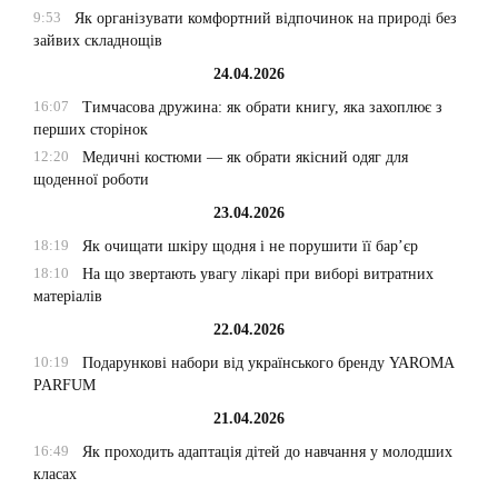
9:53
Як організувати комфортний відпочинок на природі без
зайвих складнощів
24.04.2026
16:07
Тимчасова дружина: як обрати книгу, яка захоплює з
перших сторінок
12:20
Медичні костюми — як обрати якісний одяг для
щоденної роботи
23.04.2026
18:19
Як очищати шкіру щодня і не порушити її бар’єр
18:10
На що звертають увагу лікарі при виборі витратних
матеріалів
22.04.2026
10:19
Подарункові набори від українського бренду YAROMA
PARFUM
21.04.2026
16:49
Як проходить адаптація дітей до навчання у молодших
класах