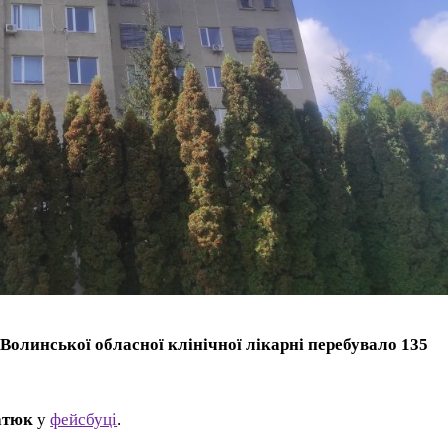
Волинської обласної клінічної лікарні перебувало 135
атюк
у
фейсбуці
.