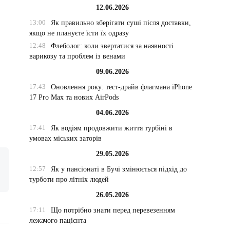
12.06.2026
13:00
Як правильно зберігати суші після доставки,
якщо не плануєте їсти їх одразу
12:48
Флеболог: коли звертатися за наявності
варикозу та проблем із венами
09.06.2026
17:43
Оновлення року: тест-драйв флагмана iPhone
17 Pro Max та нових AirPods
04.06.2026
17:41
Як водіям продовжити життя турбіні в
умовах міських заторів
29.05.2026
12:57
Як у пансіонаті в Бучі змінюється підхід до
турботи про літніх людей
26.05.2026
17:11
Що потрібно знати перед перевезенням
лежачого пацієнта