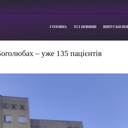
ГОЛОВНА
YСІ НОВИНИ
ВИПУСКИ НО
Боголюбах – уже 135 пацієнтів