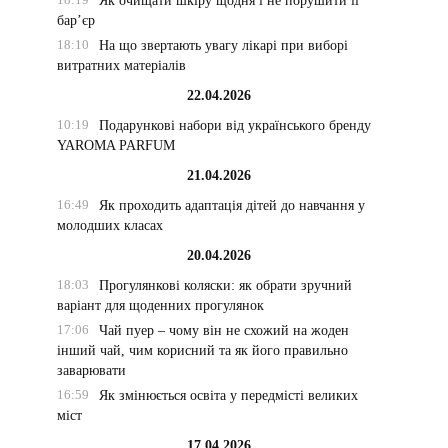
Як очищати шкіру щодня і не порушити її
бар’єр
18:10
На що звертають увагу лікарі при виборі
витратних матеріалів
22.04.2026
10:19
Подарункові набори від українського бренду
YAROMA PARFUM
21.04.2026
16:49
Як проходить адаптація дітей до навчання у
молодших класах
20.04.2026
18:03
Прогулянкові коляски: як обрати зручний
варіант для щоденних прогулянок
17:06
Чай пуер – чому він не схожий на жоден
інший чай, чим корисний та як його правильно
заварювати
16:59
Як змінюється освіта у передмісті великих
міст
17.04.2026