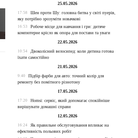
25.05.2026
17:58
Шен проти Шу: головна битва у світі пуерів,
яку потрібно зрозуміти новачкові
16:53
Робоче місце для навчання і гри: дитяче
компютерне крісло як опора для постави та уваги
22.05.2026
10:54
Двоколісний велосипед: коли дитина готова
їхати самостійно
21.05.2026
9:40
Підбір фарби для авто: точний колір для
ремонту без помітного різнотону
17.05.2026
17:20
Homsi: сервіс, який допомагає спокійніше
вирішувати домашні справи
12.05.2026
16:24
Як правильне обслуговування впливає на
ефективність польових робіт