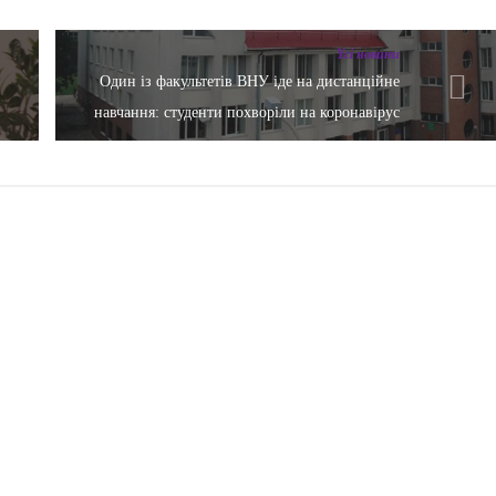
Yсі новини
Один із факультетів ВНУ іде на дистанційне
навчання: студенти похворіли на коронавірус