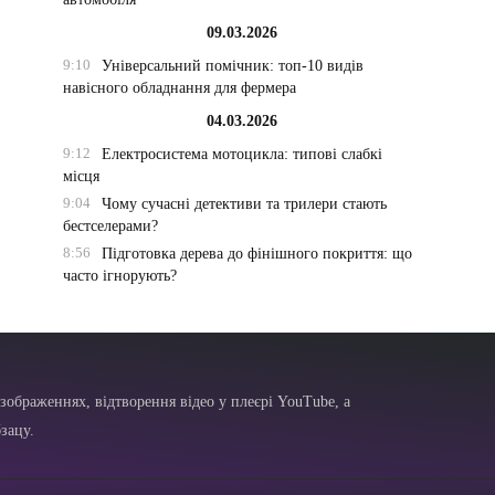
09.03.2026
9:10
Універсальний помічник: топ-10 видів
навісного обладнання для фермера
04.03.2026
9:12
Електросистема мотоцикла: типові слабкі
місця
9:04
Чому сучасні детективи та трилери стають
бестселерами?
8:56
Підготовка дерева до фінішного покриття: що
часто ігнорують?
зображеннях, відтворення відео у плеєрі YouTube, а
зацу.