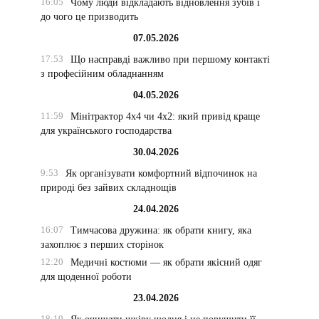
16:05
Чому люди відкладають відновлення зубів і
до чого це призводить
07.05.2026
17:53
Що насправді важливо при першому контакті
з професійним обладнанням
04.05.2026
11:59
Мінітрактор 4х4 чи 4х2: який привід краще
для українського господарства
30.04.2026
9:53
Як організувати комфортний відпочинок на
природі без зайвих складнощів
24.04.2026
16:07
Тимчасова дружина: як обрати книгу, яка
захоплює з перших сторінок
12:20
Медичні костюми — як обрати якісний одяг
для щоденної роботи
23.04.2026
18:19