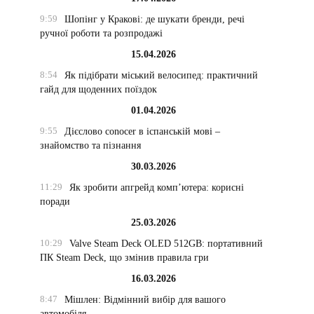
9:59
Шопінг у Кракові: де шукати бренди, речі
ручної роботи та розпродажі
15.04.2026
8:54
Як підібрати міський велосипед: практичний
гайд для щоденних поїздок
01.04.2026
9:55
Дієслово conocer в іспанській мові –
знайомство та пізнання
30.03.2026
11:29
Як зробити апгрейд комп’ютера: корисні
поради
25.03.2026
10:29
Valve Steam Deck OLED 512GB: портативний
ПК Steam Deck, що змінив правила гри
16.03.2026
8:47
Мішлен: Відмінний вибір для вашого
автомобіля