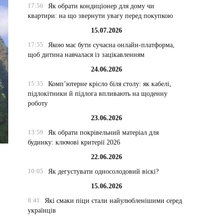
17:56
Як обрати кондиціонер для дому чи
квартири: на що звернути увагу перед покупкою
15.07.2026
17:55
Якою має бути сучасна онлайн-платформа,
щоб дитина навчалася із зацікавленням
24.06.2026
15:35
Комп’ютерне крісло біля столу: як кабелі,
підлокітники й підлога впливають на щоденну
роботу
23.06.2026
13:59
Як обрати покрівельний матеріал для
будинку: ключові критерії 2026
22.06.2026
10:05
Як дегустувати односолодовий віскі?
15.06.2026
8:41
Які смаки піци стали найулюбленішими серед
українців