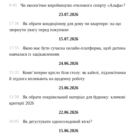
9:43
Чи екологічне виробництво етилового спирту «Альфа»?
23.07.2026
17:56
Як обрати кондиціонер для дому чи квартири: на що
звернути увагу перед покупкою
15.07.2026
17:55
Якою має бути сучасна онлайн-платформа, щоб дитина
навчалася із зацікавленням
24.06.2026
15:35
Комп’ютерне крісло біля столу: як кабелі, підлокітники
й підлога впливають на щоденну роботу
23.06.2026
13:59
Як обрати покрівельний матеріал для будинку: ключові
критерії 2026
22.06.2026
10:05
Як дегустувати односолодовий віскі?
15.06.2026