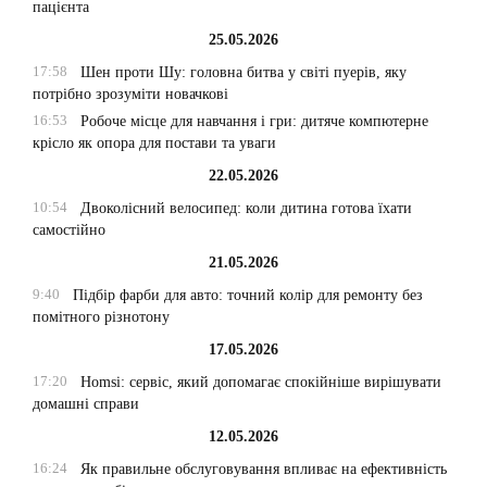
пацієнта
25.05.2026
17:58
Шен проти Шу: головна битва у світі пуерів, яку
потрібно зрозуміти новачкові
16:53
Робоче місце для навчання і гри: дитяче компютерне
крісло як опора для постави та уваги
22.05.2026
10:54
Двоколісний велосипед: коли дитина готова їхати
самостійно
21.05.2026
9:40
Підбір фарби для авто: точний колір для ремонту без
помітного різнотону
17.05.2026
17:20
Homsi: сервіс, який допомагає спокійніше вирішувати
домашні справи
12.05.2026
16:24
Як правильне обслуговування впливає на ефективність