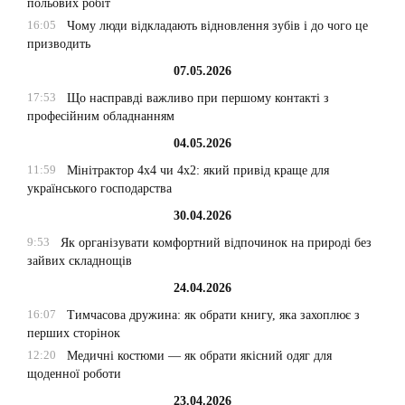
польових робіт
16:05
Чому люди відкладають відновлення зубів і до чого це
призводить
07.05.2026
17:53
Що насправді важливо при першому контакті з
професійним обладнанням
04.05.2026
11:59
Мінітрактор 4х4 чи 4х2: який привід краще для
українського господарства
30.04.2026
9:53
Як організувати комфортний відпочинок на природі без
зайвих складнощів
24.04.2026
16:07
Тимчасова дружина: як обрати книгу, яка захоплює з
перших сторінок
12:20
Медичні костюми — як обрати якісний одяг для
щоденної роботи
23.04.2026