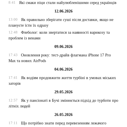
8:41
Які смаки піци стали найулюбленішими серед українців
12.06.2026
13:00
Як правильно зберігати суші після доставки, якщо не
плануєте їсти їх одразу
12:48
Флеболог: коли звертатися за наявності варикозу та
проблем із венами
09.06.2026
17:43
Оновлення року: тест-драйв флагмана iPhone 17 Pro
Max та нових AirPods
04.06.2026
17:41
Як водіям продовжити життя турбіні в умовах міських
заторів
29.05.2026
12:57
Як у пансіонаті в Бучі змінюється підхід до турботи про
літніх людей
26.05.2026
17:11
Що потрібно знати перед перевезенням лежачого