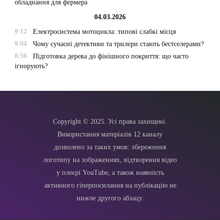
обладнання для фермера
04.03.2026
9:12
Електросистема мотоцикла: типові слабкі місця
9:04
Чому сучасні детективи та трилери стають бестселерами?
8:56
Підготовка дерева до фінішного покриття: що часто
ігнорують?
Copyright © 2025. Усі права захищені.
Використання матеріалів 12 каналу
дозволено за таких умов: збереження
логотипу на зображеннях, відтворення відео
у плеєрі YouTube, а також наявність
активного гіперпосилання на публікацію не
нижче другого абзацу.