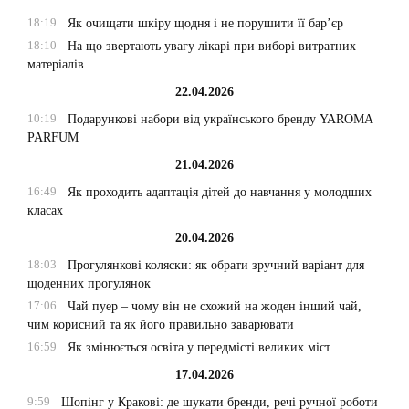
18:19
Як очищати шкіру щодня і не порушити її бар’єр
18:10
На що звертають увагу лікарі при виборі витратних
матеріалів
22.04.2026
10:19
Подарункові набори від українського бренду YAROMA
PARFUM
21.04.2026
16:49
Як проходить адаптація дітей до навчання у молодших
класах
20.04.2026
18:03
Прогулянкові коляски: як обрати зручний варіант для
щоденних прогулянок
17:06
Чай пуер – чому він не схожий на жоден інший чай,
чим корисний та як його правильно заварювати
16:59
Як змінюється освіта у передмісті великих міст
17.04.2026
9:59
Шопінг у Кракові: де шукати бренди, речі ручної роботи