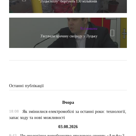
"Луцьктеплу" боргують 130 мільйонів
Yсі новини
З'ясували причину смороду у Луцьку
Останні публікації
Вчора
18:08
Як змінилися електромобілі за останні роки: технології,
запас ходу та нові можливості
03.08.2026
9:43
Чи екологічне виробництво етилового спирту «Альфа»?