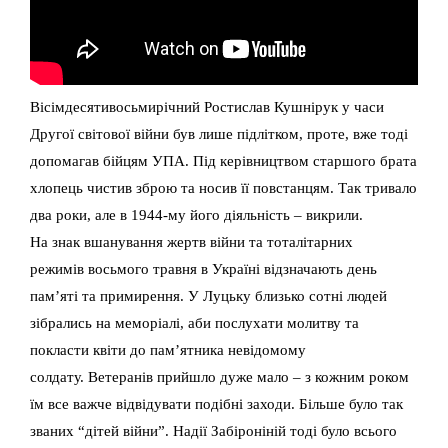
Вісімдесятивосьмирічний Ростислав Кушнірук у часи
Другої світової війни був лише підлітком, проте, вже тоді
допомагав бійцям УПА. Під керівництвом старшого брата
хлопець чистив зброю та носив її повстанцям. Так тривало
два роки, але в 1944-му його діяльність – викрили.
На знак вшанування жертв війни та тоталітарних
режимів восьмого травня в Україні відзначають день
пам’яті та примирення. У Луцьку близько сотні людей
зібрались на меморіалі, аби послухати молитву та
покласти квіти до пам’ятника невідомому
солдату. Ветеранів прийшло дуже мало – з кожним роком
їм все важче відвідувати подібні заходи. Більше було так
званих “дітей війни”. Надії Забіроніній тоді було всього