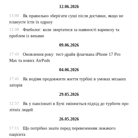
12.06.2026
13:00
Як правильно зберігати суші після доставки, якщо не
плануєте їсти їх одразу
12:48
Флеболог: коли звертатися за наявності варикозу та
проблем із венами
09.06.2026
17:43
Оновлення року: тест-драйв флагмана iPhone 17 Pro
Max та нових AirPods
04.06.2026
17:41
Як водіям продовжити життя турбіні в умовах міських
заторів
29.05.2026
12:57
Як у пансіонаті в Бучі змінюється підхід до турботи про
літніх людей
26.05.2026
17:11
Що потрібно знати перед перевезенням лежачого
пацієнта