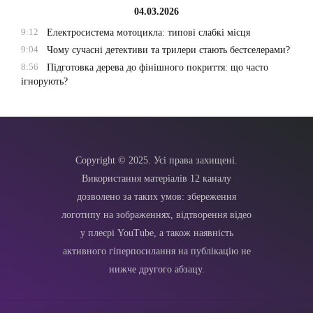
04.03.2026
9:12
Електросистема мотоцикла: типові слабкі місця
9:04
Чому сучасні детективи та трилери стають бестселерами?
8:56
Підготовка дерева до фінішного покриття: що часто
ігнорують?
Copyright © 2025. Усі права захищені.
Використання матеріалів 12 каналу
дозволено за таких умов: збереження
логотипу на зображеннях, відтворення відео
у плеєрі YouTube, а також наявність
активного гіперпосилання на публікацію не
нижче другого абзацу.