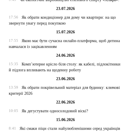
23.07.2026
17:56
Як обрати кондиціонер для дому чи квартири: на що
звернути увагу перед покупкою
15.07.2026
17:55
Якою має бути сучасна онлайн-платформа, щоб дитина
навчалася із зацікавленням
24.06.2026
15:35
Комп’ютерне крісло біля столу: як кабелі, підлокітники
й підлога впливають на щоденну роботу
23.06.2026
13:59
Як обрати покрівельний матеріал для будинку: ключові
критерії 2026
22.06.2026
10:05
Як дегустувати односолодовий віскі?
15.06.2026
8:41
Які смаки піци стали найулюбленішими серед українців