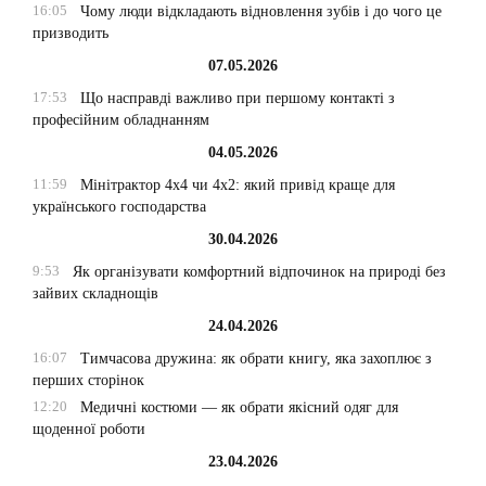
16:05
Чому люди відкладають відновлення зубів і до чого це
призводить
07.05.2026
17:53
Що насправді важливо при першому контакті з
професійним обладнанням
04.05.2026
11:59
Мінітрактор 4х4 чи 4х2: який привід краще для
українського господарства
30.04.2026
9:53
Як організувати комфортний відпочинок на природі без
зайвих складнощів
24.04.2026
16:07
Тимчасова дружина: як обрати книгу, яка захоплює з
перших сторінок
12:20
Медичні костюми — як обрати якісний одяг для
щоденної роботи
23.04.2026