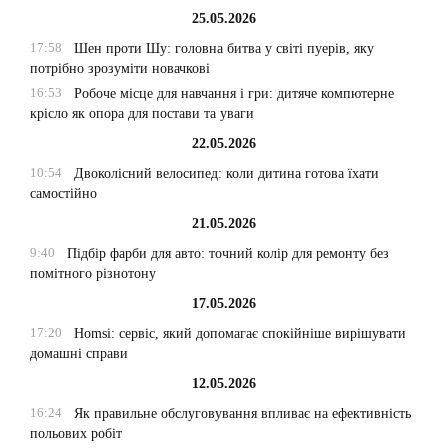
25.05.2026
17:58
Шен проти Шу: головна битва у світі пуерів, яку
потрібно зрозуміти новачкові
16:53
Робоче місце для навчання і гри: дитяче компютерне
крісло як опора для постави та уваги
22.05.2026
10:54
Двоколісний велосипед: коли дитина готова їхати
самостійно
21.05.2026
9:40
Підбір фарби для авто: точний колір для ремонту без
помітного різнотону
17.05.2026
17:20
Homsi: сервіс, який допомагає спокійніше вирішувати
домашні справи
12.05.2026
16:24
Як правильне обслуговування впливає на ефективність
польових робіт