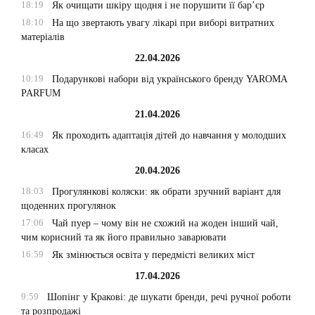
18:19
Як очищати шкіру щодня і не порушити її бар’єр
18:10
На що звертають увагу лікарі при виборі витратних
матеріалів
22.04.2026
10:19
Подарункові набори від українського бренду YAROMA
PARFUM
21.04.2026
16:49
Як проходить адаптація дітей до навчання у молодших
класах
20.04.2026
18:03
Прогулянкові коляски: як обрати зручний варіант для
щоденних прогулянок
17:06
Чай пуер – чому він не схожий на жоден інший чай,
чим корисний та як його правильно заварювати
16:59
Як змінюється освіта у передмісті великих міст
17.04.2026
9:59
Шопінг у Кракові: де шукати бренди, речі ручної роботи
та розпродажі