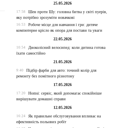
25.05.2026
17:58
Шен проти Шу: головна битва у світі пуерів,
яку потрібно зрозуміти новачкові
16:53
Робоче місце для навчання і гри: дитяче
компютерне крісло як опора для постави та уваги
22.05.2026
10:54
Двоколісний велосипед: коли дитина готова
їхати самостійно
21.05.2026
9:40
Підбір фарби для авто: точний колір для
ремонту без помітного різнотону
17.05.2026
17:20
Homsi: сервіс, який допомагає спокійніше
вирішувати домашні справи
12.05.2026
16:24
Як правильне обслуговування впливає на
ефективність польових робіт