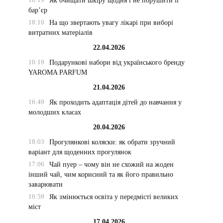
Як очищати шкіру щодня і не порушити її
бар’єр
18:10
На що звертають увагу лікарі при виборі
витратних матеріалів
22.04.2026
10:19
Подарункові набори від українського бренду
YAROMA PARFUM
21.04.2026
16:49
Як проходить адаптація дітей до навчання у
молодших класах
20.04.2026
18:03
Прогулянкові коляски: як обрати зручний
варіант для щоденних прогулянок
17:06
Чай пуер – чому він не схожий на жоден
інший чай, чим корисний та як його правильно
заварювати
16:59
Як змінюється освіта у передмісті великих
міст
17.04.2026