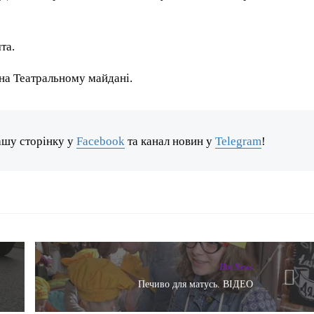
та.
на Театральному майдані.
ашу сторінку у
Facebook
та канал новин у
Telegram
!
Hot News
Печиво для матусь. ВІДЕО