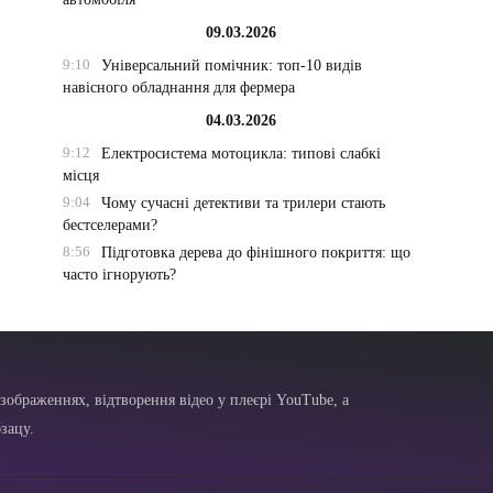
09.03.2026
9:10
Універсальний помічник: топ-10 видів
навісного обладнання для фермера
04.03.2026
9:12
Електросистема мотоцикла: типові слабкі
місця
9:04
Чому сучасні детективи та трилери стають
бестселерами?
8:56
Підготовка дерева до фінішного покриття: що
часто ігнорують?
зображеннях, відтворення відео у плеєрі YouTube, а
зацу.