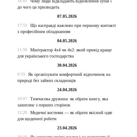
16:05
Чому люди відкладають відновлення зубів і
до чого це призводить
07.05.2026
17:53
Що насправді важливо при першому контакті
з професійним обладнанням
04.05.2026
11:59
Мінітрактор 4х4 чи 4х2: який привід краще
для українського господарства
30.04.2026
9:53
Як організувати комфортний відпочинок на
природі без зайвих складнощів
24.04.2026
16:07
Тимчасова дружина: як обрати книгу, яка
захоплює з перших сторінок
12:20
Медичні костюми — як обрати якісний одяг
для щоденної роботи
23.04.2026
18:19