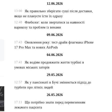
12.06.2026
13:00
Як правильно зберігати суші після доставки,
якщо не плануєте їсти їх одразу
12:48
Флеболог: коли звертатися за наявності
варикозу та проблем із венами
09.06.2026
17:43
Оновлення року: тест-драйв флагмана iPhone
17 Pro Max та нових AirPods
04.06.2026
17:41
Як водіям продовжити життя турбіні в
умовах міських заторів
29.05.2026
12:57
Як у пансіонаті в Бучі змінюється підхід до
турботи про літніх людей
26.05.2026
17:11
Що потрібно знати перед перевезенням
лежачого пацієнта