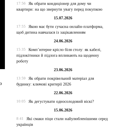
17:56
Як обрати кондиціонер для дому чи
квартири: на що звернути увагу перед покупкою
15.07.2026
17:55
Якою має бути сучасна онлайн-платформа,
щоб дитина навчалася із зацікавленням
24.06.2026
15:35
Комп’ютерне крісло біля столу: як кабелі,
підлокітники й підлога впливають на щоденну
роботу
23.06.2026
13:59
Як обрати покрівельний матеріал для
ю
будинку: ключові критерії 2026
22.06.2026
10:05
Як дегустувати односолодовий віскі?
15.06.2026
8:41
Які смаки піци стали найулюбленішими серед
українців