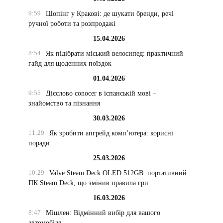
9:59
Шопінг у Кракові: де шукати бренди, речі
ручної роботи та розпродажі
15.04.2026
8:54
Як підібрати міський велосипед: практичний
гайд для щоденних поїздок
01.04.2026
9:55
Дієслово conocer в іспанській мові –
знайомство та пізнання
30.03.2026
11:29
Як зробити апгрейд комп’ютера: корисні
поради
25.03.2026
10:29
Valve Steam Deck OLED 512GB: портативний
ПК Steam Deck, що змінив правила гри
16.03.2026
8:47
Мішлен: Відмінний вибір для вашого
автомобіля