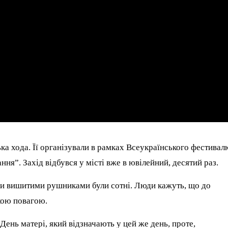
а хода. Її організували в рамках Всеукраїнського фестивал
я”. Захід відбувся у місті вже в ювілейний, десятий раз.
ми вишитими рушниками були сотні. Люди кажуть, що до
икою повагою.
ень матері, який відзначають у цей же день, проте,