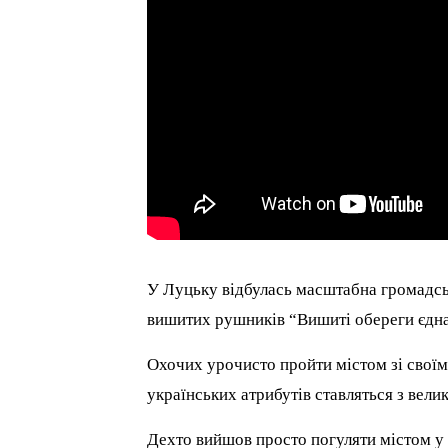
У Луцьку відбулась масштабна громадськ
вишитих рушників “Вишиті обереги єднанн
Охочих урочисто пройти містом зі свої
українських атрибутів ставляться з вел
Дехто вийшов просто погуляти містом у Д