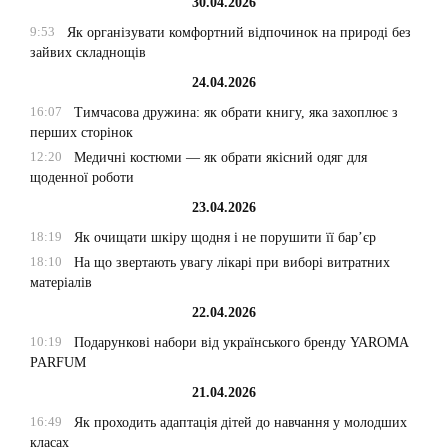
30.04.2026
9:53
Як організувати комфортний відпочинок на природі без
зайвих складнощів
24.04.2026
16:07
Тимчасова дружина: як обрати книгу, яка захоплює з
перших сторінок
12:20
Медичні костюми — як обрати якісний одяг для
щоденної роботи
23.04.2026
18:19
Як очищати шкіру щодня і не порушити її бар’єр
18:10
На що звертають увагу лікарі при виборі витратних
матеріалів
22.04.2026
10:19
Подарункові набори від українського бренду YAROMA
PARFUM
21.04.2026
16:49
Як проходить адаптація дітей до навчання у молодших
класах