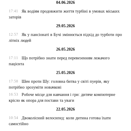
04.06.2026
17:41
Як водіям продовжити життя турбіні в умовах міських
заторів
29.05.2026
12:57
Як у пансіонаті в Бучі змінюється підхід до турботи про
літніх людей
26.05.2026
17:11
Що потрібно знати перед перевезенням лежачого
пацієнта
25.05.2026
17:58
Шен проти Шу: головна битва у світі пуерів, яку
потрібно зрозуміти новачкові
16:53
Робоче місце для навчання і гри: дитяче компютерне
крісло як опора для постави та уваги
22.05.2026
10:54
Двоколісний велосипед: коли дитина готова їхати
самостійно