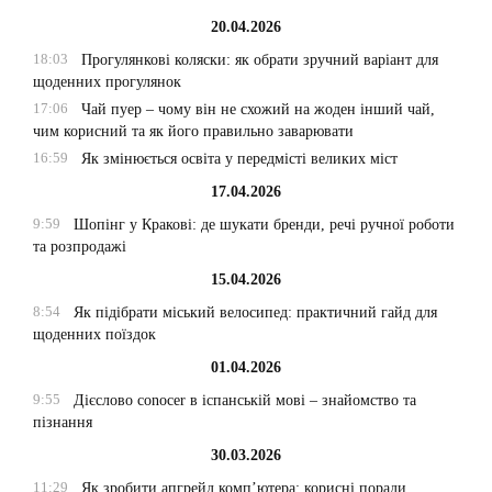
20.04.2026
18:03
Прогулянкові коляски: як обрати зручний варіант для
щоденних прогулянок
17:06
Чай пуер – чому він не схожий на жоден інший чай,
чим корисний та як його правильно заварювати
16:59
Як змінюється освіта у передмісті великих міст
17.04.2026
9:59
Шопінг у Кракові: де шукати бренди, речі ручної роботи
та розпродажі
15.04.2026
8:54
Як підібрати міський велосипед: практичний гайд для
щоденних поїздок
01.04.2026
9:55
Дієслово conocer в іспанській мові – знайомство та
пізнання
30.03.2026
11:29
Як зробити апгрейд комп’ютера: корисні поради