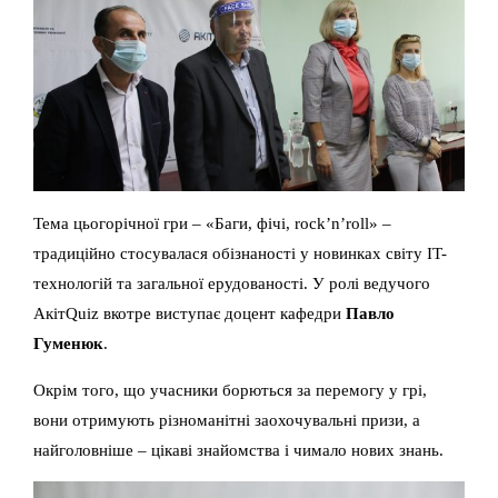
Тема цьогорічної гри – «Баги, фічі, rock’n’roll» –
традиційно стосувалася обізнаності у новинках світу IT-
технологій та загальної ерудованості. У ролі ведучого
АкітQuiz вкотре виступає доцент кафедри
Павло
Гуменюк
.
Окрім того, що учасники борються за перемогу у грі,
вони отримують різноманітні заохочувальні призи, а
найголовніше – цікаві знайомства і чимало нових знань.