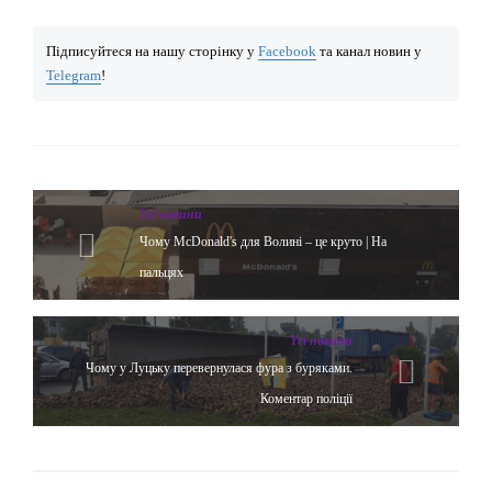
Підписуйтеся на нашу сторінку у
Facebook
та канал новин у
Telegram
!
Yсі новини
Чому McDonald's для Волині – це круто | На
пальцях
Yсі новини
Чому у Луцьку перевернулася фура з буряками.
Коментар поліції