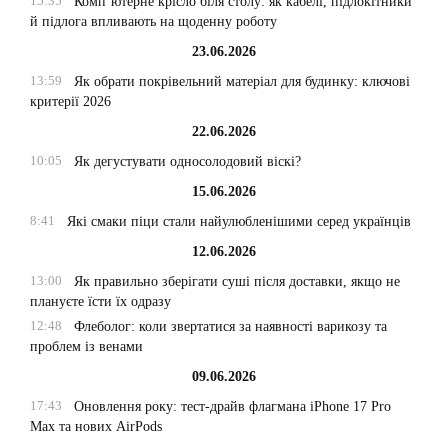
15:35
Комп’ютерне крісло біля столу: як кабелі, підлокітники
й підлога впливають на щоденну роботу
23.06.2026
13:59
Як обрати покрівельний матеріал для будинку: ключові
критерії 2026
22.06.2026
10:05
Як дегустувати односолодовий віскі?
15.06.2026
8:41
Які смаки піци стали найулюбленішими серед українців
12.06.2026
13:00
Як правильно зберігати суші після доставки, якщо не
плануєте їсти їх одразу
12:48
Флеболог: коли звертатися за наявності варикозу та
проблем із венами
09.06.2026
17:43
Оновлення року: тест-драйв флагмана iPhone 17 Pro
Max та нових AirPods