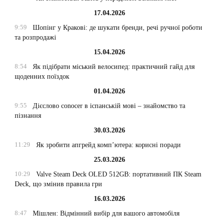
17.04.2026
9:59
Шопінг у Кракові: де шукати бренди, речі ручної роботи
та розпродажі
15.04.2026
8:54
Як підібрати міський велосипед: практичний гайд для
щоденних поїздок
01.04.2026
9:55
Дієслово conocer в іспанській мові – знайомство та
пізнання
30.03.2026
11:29
Як зробити апгрейд комп’ютера: корисні поради
25.03.2026
10:29
Valve Steam Deck OLED 512GB: портативний ПК Steam
Deck, що змінив правила гри
16.03.2026
8:47
Мішлен: Відмінний вибір для вашого автомобіля