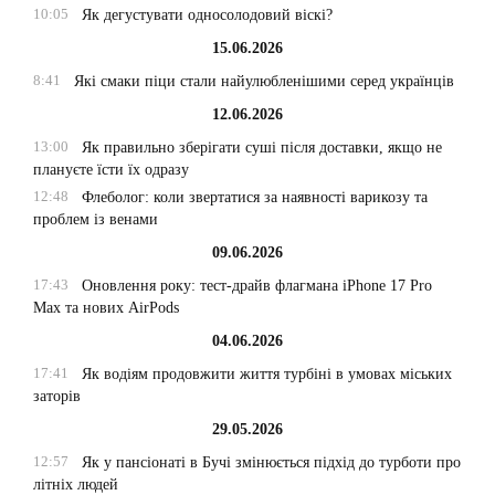
10:05
Як дегустувати односолодовий віскі?
15.06.2026
8:41
Які смаки піци стали найулюбленішими серед українців
12.06.2026
13:00
Як правильно зберігати суші після доставки, якщо не
плануєте їсти їх одразу
12:48
Флеболог: коли звертатися за наявності варикозу та
проблем із венами
09.06.2026
17:43
Оновлення року: тест-драйв флагмана iPhone 17 Pro
Max та нових AirPods
04.06.2026
17:41
Як водіям продовжити життя турбіні в умовах міських
заторів
29.05.2026
12:57
Як у пансіонаті в Бучі змінюється підхід до турботи про
літніх людей