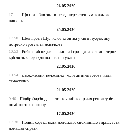
26.05.2026
17:11
Що потрібно знати перед перевезенням лежачого
пацієнта
25.05.2026
17:58
Шен проти Шу: головна битва у світі пуерів, яку
потрібно зрозуміти новачкові
16:53
Робоче місце для навчання і гри: дитяче компютерне
крісло як опора для постави та уваги
22.05.2026
10:54
Двоколісний велосипед: коли дитина готова їхати
самостійно
21.05.2026
9:40
Підбір фарби для авто: точний колір для ремонту без
помітного різнотону
17.05.2026
17:20
Homsi: сервіс, який допомагає спокійніше вирішувати
домашні справи