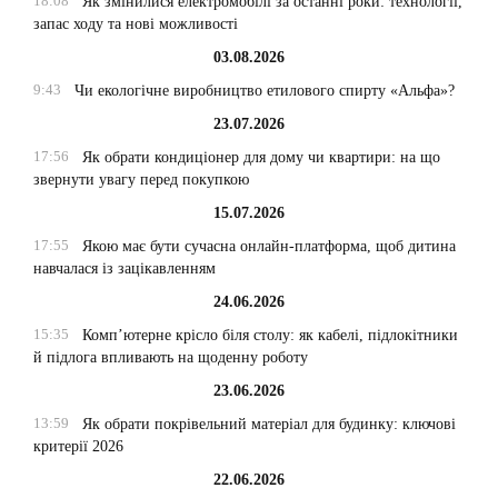
18:08
Як змінилися електромобілі за останні роки: технології,
запас ходу та нові можливості
03.08.2026
9:43
Чи екологічне виробництво етилового спирту «Альфа»?
23.07.2026
17:56
Як обрати кондиціонер для дому чи квартири: на що
звернути увагу перед покупкою
15.07.2026
17:55
Якою має бути сучасна онлайн-платформа, щоб дитина
навчалася із зацікавленням
24.06.2026
15:35
Комп’ютерне крісло біля столу: як кабелі, підлокітники
й підлога впливають на щоденну роботу
23.06.2026
13:59
Як обрати покрівельний матеріал для будинку: ключові
критерії 2026
22.06.2026