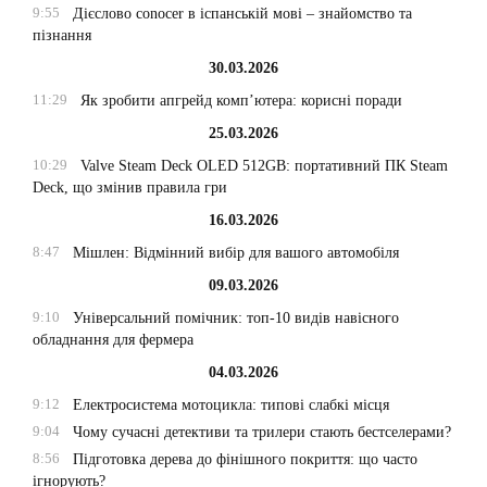
9:55
Дієслово conocer в іспанській мові – знайомство та
пізнання
30.03.2026
11:29
Як зробити апгрейд комп’ютера: корисні поради
25.03.2026
10:29
Valve Steam Deck OLED 512GB: портативний ПК Steam
Deck, що змінив правила гри
16.03.2026
8:47
Мішлен: Відмінний вибір для вашого автомобіля
09.03.2026
9:10
Універсальний помічник: топ-10 видів навісного
обладнання для фермера
04.03.2026
9:12
Електросистема мотоцикла: типові слабкі місця
9:04
Чому сучасні детективи та трилери стають бестселерами?
8:56
Підготовка дерева до фінішного покриття: що часто
ігнорують?