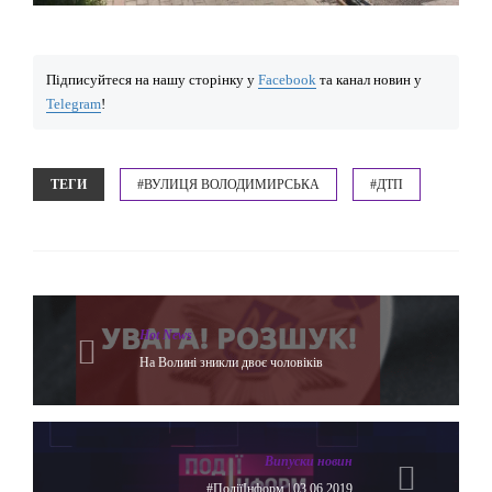
Підписуйтеся на нашу сторінку у
Facebook
та канал новин у
Telegram
!
ТЕГИ
#ВУЛИЦЯ ВОЛОДИМИРСЬКА
#ДТП
Hot News
На Волині зникли двоє чоловіків
Випуски новин
#ПодіїІнформ | 03.06.2019