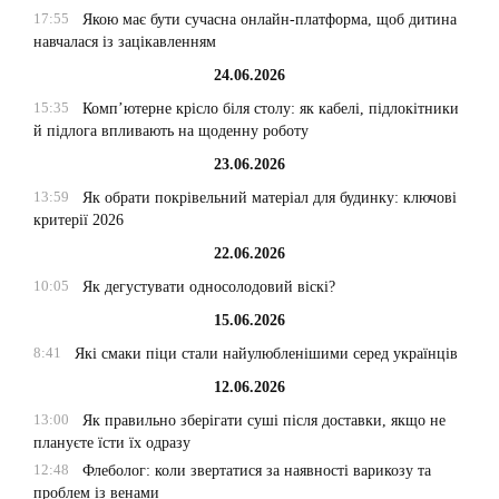
17:55
Якою має бути сучасна онлайн-платформа, щоб дитина
навчалася із зацікавленням
24.06.2026
15:35
Комп’ютерне крісло біля столу: як кабелі, підлокітники
й підлога впливають на щоденну роботу
23.06.2026
13:59
Як обрати покрівельний матеріал для будинку: ключові
критерії 2026
22.06.2026
10:05
Як дегустувати односолодовий віскі?
15.06.2026
8:41
Які смаки піци стали найулюбленішими серед українців
12.06.2026
13:00
Як правильно зберігати суші після доставки, якщо не
плануєте їсти їх одразу
12:48
Флеболог: коли звертатися за наявності варикозу та
проблем із венами