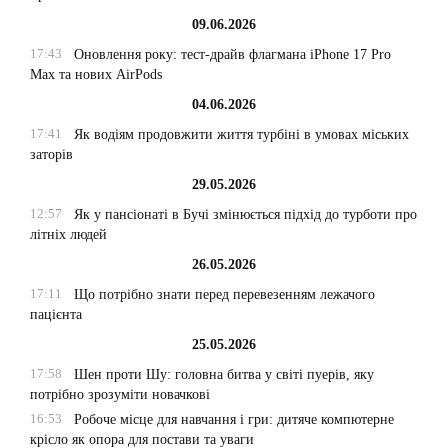
09.06.2026
17:43
Оновлення року: тест-драйв флагмана iPhone 17 Pro
Max та нових AirPods
04.06.2026
17:41
Як водіям продовжити життя турбіні в умовах міських
заторів
29.05.2026
12:57
Як у пансіонаті в Бучі змінюється підхід до турботи про
літніх людей
26.05.2026
17:11
Що потрібно знати перед перевезенням лежачого
пацієнта
25.05.2026
17:58
Шен проти Шу: головна битва у світі пуерів, яку
потрібно зрозуміти новачкові
16:53
Робоче місце для навчання і гри: дитяче компютерне
крісло як опора для постави та уваги