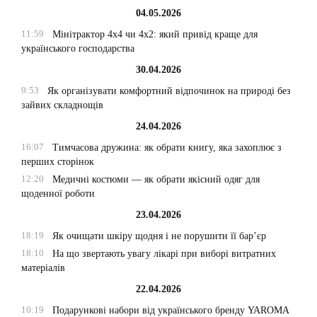
04.05.2026
11:59
Мінітрактор 4х4 чи 4х2: який привід краще для
українського господарства
30.04.2026
9:53
Як організувати комфортний відпочинок на природі без
зайвих складнощів
24.04.2026
16:07
Тимчасова дружина: як обрати книгу, яка захоплює з
перших сторінок
12:20
Медичні костюми — як обрати якісний одяг для
щоденної роботи
23.04.2026
18:19
Як очищати шкіру щодня і не порушити її бар’єр
18:10
На що звертають увагу лікарі при виборі витратних
матеріалів
22.04.2026
10:19
Подарункові набори від українського бренду YAROMA