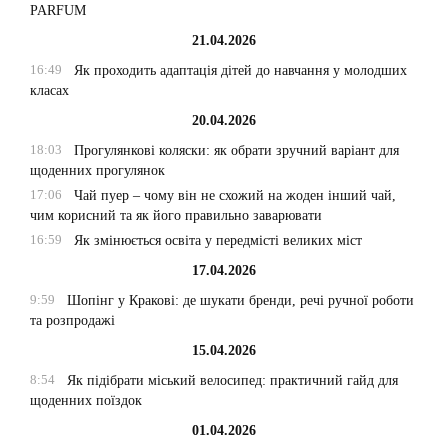
PARFUM
21.04.2026
16:49
Як проходить адаптація дітей до навчання у молодших
класах
20.04.2026
18:03
Прогулянкові коляски: як обрати зручний варіант для
щоденних прогулянок
17:06
Чай пуер – чому він не схожий на жоден інший чай,
чим корисний та як його правильно заварювати
16:59
Як змінюється освіта у передмісті великих міст
17.04.2026
9:59
Шопінг у Кракові: де шукати бренди, речі ручної роботи
та розпродажі
15.04.2026
8:54
Як підібрати міський велосипед: практичний гайд для
щоденних поїздок
01.04.2026