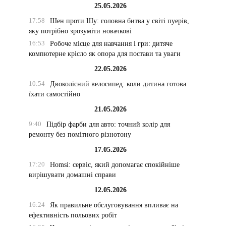
25.05.2026
17:58
Шен проти Шу: головна битва у світі пуерів,
яку потрібно зрозуміти новачкові
16:53
Робоче місце для навчання і гри: дитяче
компютерне крісло як опора для постави та уваги
22.05.2026
10:54
Двоколісний велосипед: коли дитина готова
їхати самостійно
21.05.2026
9:40
Підбір фарби для авто: точний колір для
ремонту без помітного різнотону
17.05.2026
17:20
Homsi: сервіс, який допомагає спокійніше
вирішувати домашні справи
12.05.2026
16:24
Як правильне обслуговування впливає на
ефективність польових робіт