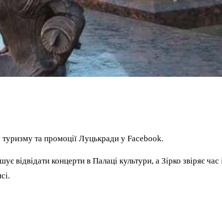
я туризму та промоції Луцькради у Facebook.
є відвідати концерти в Палаці культури, а Зірко звіряє час 
сі.