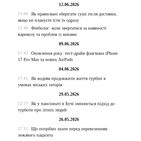
12.06.2026
13:00
Як правильно зберігати суші після доставки,
якщо не плануєте їсти їх одразу
12:48
Флеболог: коли звертатися за наявності
варикозу та проблем із венами
09.06.2026
17:43
Оновлення року: тест-драйв флагмана iPhone
17 Pro Max та нових AirPods
04.06.2026
17:41
Як водіям продовжити життя турбіні в
умовах міських заторів
29.05.2026
12:57
Як у пансіонаті в Бучі змінюється підхід до
турботи про літніх людей
26.05.2026
17:11
Що потрібно знати перед перевезенням
лежачого пацієнта