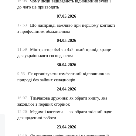
16:05
Чому люди відкладають відновлення зубів і
до чого це призводить
07.05.2026
17:53
Що насправді важливо при першому контакті
з професійним обладнанням
04.05.2026
11:59
Мінітрактор 4х4 чи 4х2: який привід краще
для українського господарства
30.04.2026
9:53
Як організувати комфортний відпочинок на
природі без зайвих складнощів
24.04.2026
16:07
Тимчасова дружина: як обрати книгу, яка
захоплює з перших сторінок
12:20
Медичні костюми — як обрати якісний одяг
для щоденної роботи
23.04.2026
18:19