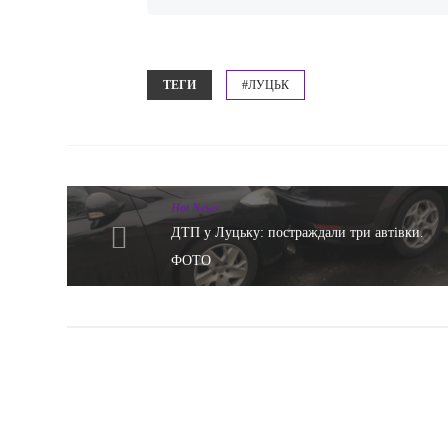
ТЕГИ
#ЛУЦЬК
Hot News
ДТП у Луцьку: постраждали три автівки.
ФОТО