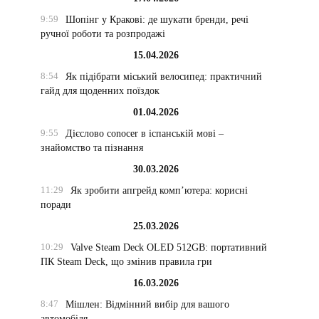
9:59
Шопінг у Кракові: де шукати бренди, речі
ручної роботи та розпродажі
15.04.2026
8:54
Як підібрати міський велосипед: практичний
гайд для щоденних поїздок
01.04.2026
9:55
Дієслово conocer в іспанській мові –
знайомство та пізнання
30.03.2026
11:29
Як зробити апгрейд комп’ютера: корисні
поради
25.03.2026
10:29
Valve Steam Deck OLED 512GB: портативний
ПК Steam Deck, що змінив правила гри
16.03.2026
8:47
Мішлен: Відмінний вибір для вашого
автомобіля