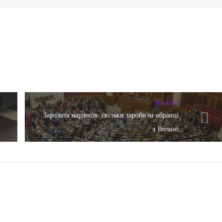
Hot News
Зарплата нардепів: скільки заробили обранці
з Волині