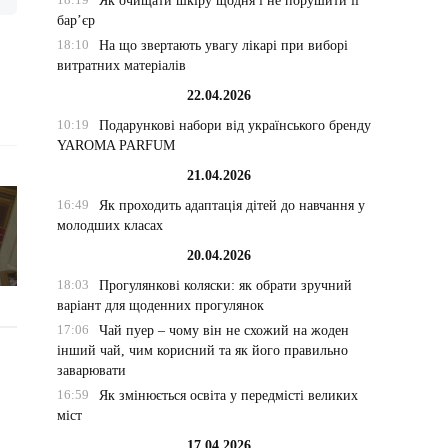
Як очищати шкіру щодня і не порушити її
бар’єр
18:10
На що звертають увагу лікарі при виборі
витратних матеріалів
22.04.2026
10:19
Подарункові набори від українського бренду
YAROMA PARFUM
21.04.2026
16:49
Як проходить адаптація дітей до навчання у
молодших класах
20.04.2026
18:03
Прогулянкові коляски: як обрати зручний
варіант для щоденних прогулянок
17:06
Чай пуер – чому він не схожий на жоден
інший чай, чим корисний та як його правильно
заварювати
16:59
Як змінюється освіта у передмісті великих
міст
17.04.2026