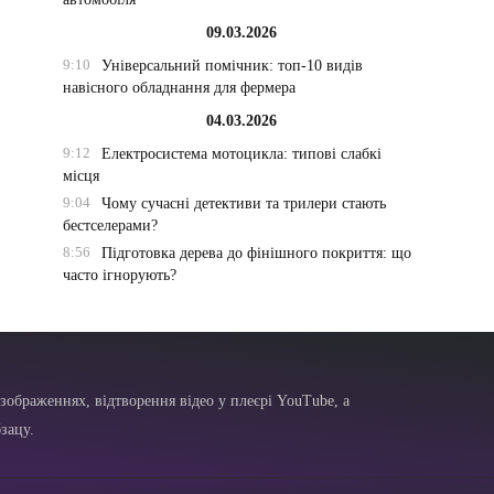
09.03.2026
9:10
Універсальний помічник: топ-10 видів
навісного обладнання для фермера
04.03.2026
9:12
Електросистема мотоцикла: типові слабкі
місця
9:04
Чому сучасні детективи та трилери стають
бестселерами?
8:56
Підготовка дерева до фінішного покриття: що
часто ігнорують?
зображеннях, відтворення відео у плеєрі YouTube, а
зацу.