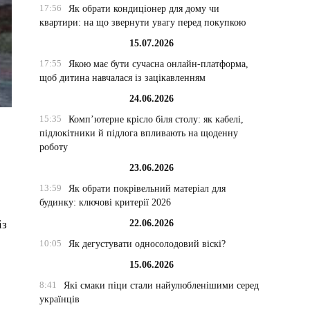
17:56
Як обрати кондиціонер для дому чи
квартири: на що звернути увагу перед покупкою
15.07.2026
17:55
Якою має бути сучасна онлайн-платформа,
щоб дитина навчалася із зацікавленням
24.06.2026
15:35
Комп’ютерне крісло біля столу: як кабелі,
підлокітники й підлога впливають на щоденну
роботу
23.06.2026
13:59
Як обрати покрівельний матеріал для
будинку: ключові критерії 2026
22.06.2026
із
10:05
Як дегустувати односолодовий віскі?
15.06.2026
8:41
Які смаки піци стали найулюбленішими серед
українців