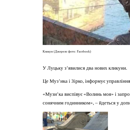
Кликун (Джерело фото: Facebook)
У Луцьку з’явилися два нових кликуни.
Це Муз’ика і Зірко, інформує управлінн
«Музи’ка виспівує «Волинь моя» і запрошу
сонячним годинником», – йдеться у допи