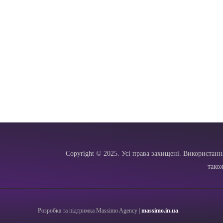
Copyright © 2025. Усі права захищені. Використанн
тако
Розробка та підтримка Massimo Agency |
massimo.in.ua
.