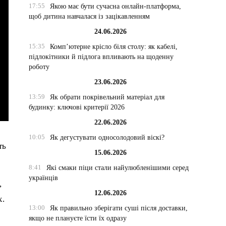
17:55
Якою має бути сучасна онлайн-платформа,
щоб дитина навчалася із зацікавленням
24.06.2026
15:35
Комп’ютерне крісло біля столу: як кабелі,
підлокітники й підлога впливають на щоденну
роботу
23.06.2026
13:59
Як обрати покрівельний матеріал для
будинку: ключові критерії 2026
22.06.2026
10:05
Як дегустувати односолодовий віскі?
ть
15.06.2026
8:41
Які смаки піци стали найулюбленішими серед
українців
,
12.06.2026
х.
13:00
Як правильно зберігати суші після доставки,
якщо не плануєте їсти їх одразу