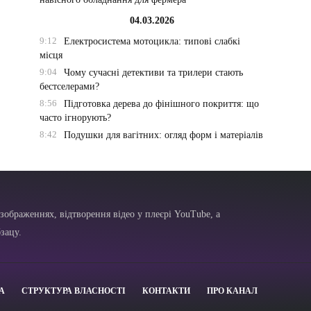
04.03.2026
9:12
Електросистема мотоцикла: типові слабкі
місця
9:04
Чому сучасні детективи та трилери стають
бестселерами?
8:56
Підготовка дерева до фінішного покриття: що
часто ігнорують?
8:42
Подушки для вагітних: огляд форм і матеріалів
зображеннях, відтворення відео у плеєрі YouTube, а
зацу.
А
СТРУКТУРА ВЛАСНОСТІ
КОНТАКТИ
ПРО КАНАЛ