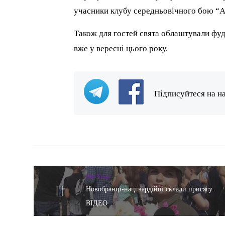
учасники клубу середньовічного бою “А
Також для гостей свята облаштували фуд
вже у вересні цього року.
Підписуйтеся на н
Hot News
Новобранці-нацгвардійці склали присягу.
ВІДЕО