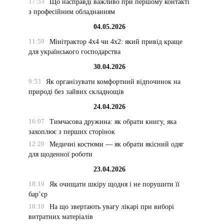
17:53
Що насправді важливо при першому контакті
з професійним обладнанням
04.05.2026
11:59
Мінітрактор 4х4 чи 4х2: який привід краще
для українського господарства
30.04.2026
9:53
Як організувати комфортний відпочинок на
природі без зайвих складнощів
24.04.2026
16:07
Тимчасова дружина: як обрати книгу, яка
захоплює з перших сторінок
12:20
Медичні костюми — як обрати якісний одяг
для щоденної роботи
23.04.2026
18:19
Як очищати шкіру щодня і не порушити її
бар’єр
18:10
На що звертають увагу лікарі при виборі
витратних матеріалів