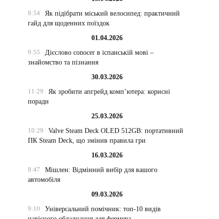
8:54
Як підібрати міський велосипед: практичний
гайд для щоденних поїздок
01.04.2026
9:55
Дієслово conocer в іспанській мові –
знайомство та пізнання
30.03.2026
11:29
Як зробити апгрейд комп’ютера: корисні
поради
25.03.2026
10:29
Valve Steam Deck OLED 512GB: портативний
ПК Steam Deck, що змінив правила гри
16.03.2026
8:47
Мішлен: Відмінний вибір для вашого
автомобіля
09.03.2026
9:10
Універсальний помічник: топ-10 видів
навісного обладнання для фермера