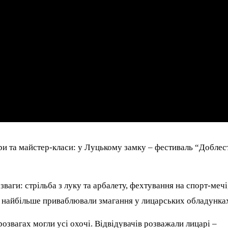
ри та майстер-класи: у Луцькому замку – фестиваль “Доблес
зваги: стрільба з луку та арбалету, фехтування на спорт-мечі
 найбільше приваблювали змагання у лицарських обладунка
озвагах могли усі охочі. Відвідувачів розважали лицарі –