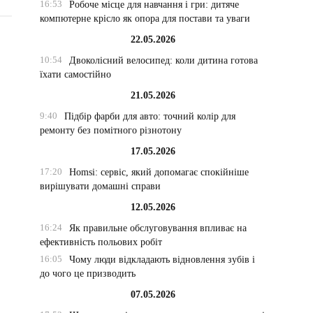
16:53
Робоче місце для навчання і гри: дитяче
компютерне крісло як опора для постави та уваги
22.05.2026
10:54
Двоколісний велосипед: коли дитина готова
їхати самостійно
21.05.2026
9:40
Підбір фарби для авто: точний колір для
ремонту без помітного різнотону
17.05.2026
17:20
Homsi: сервіс, який допомагає спокійніше
вирішувати домашні справи
12.05.2026
16:24
Як правильне обслуговування впливає на
ефективність польових робіт
16:05
Чому люди відкладають відновлення зубів і
до чого це призводить
07.05.2026