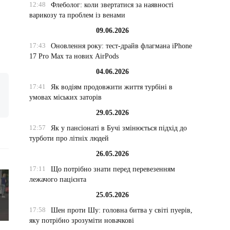
12:48
Флеболог: коли звертатися за наявності
варикозу та проблем із венами
09.06.2026
17:43
Оновлення року: тест-драйв флагмана iPhone
17 Pro Max та нових AirPods
04.06.2026
17:41
Як водіям продовжити життя турбіні в
умовах міських заторів
29.05.2026
12:57
Як у пансіонаті в Бучі змінюється підхід до
турботи про літніх людей
26.05.2026
17:11
Що потрібно знати перед перевезенням
лежачого пацієнта
25.05.2026
17:58
Шен проти Шу: головна битва у світі пуерів,
яку потрібно зрозуміти новачкові