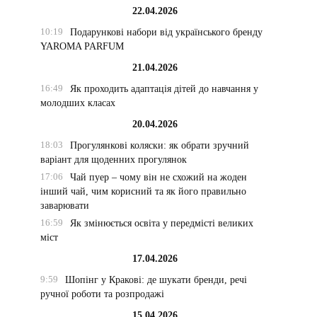
22.04.2026
10:19
Подарункові набори від українського бренду
YAROMA PARFUM
21.04.2026
16:49
Як проходить адаптація дітей до навчання у
молодших класах
20.04.2026
18:03
Прогулянкові коляски: як обрати зручний
варіант для щоденних прогулянок
17:06
Чай пуер – чому він не схожий на жоден
інший чай, чим корисний та як його правильно
заварювати
16:59
Як змінюється освіта у передмісті великих
міст
17.04.2026
9:59
Шопінг у Кракові: де шукати бренди, речі
ручної роботи та розпродажі
15.04.2026