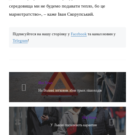
середовища ми не будемо подавати тепло, бо це
марнотратство», – каже Іван Скорупський.
Підписуйтеся на нашу сторінку у
Facebook
та канал новин у
Telegram
!
Hot News
На Волині легковик збив трьох пішоходів
Hot News
У Львові посилюють карантин