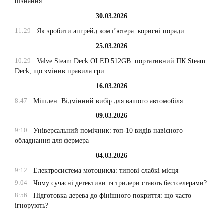
пізнання
30.03.2026
11:29
Як зробити апгрейд комп’ютера: корисні поради
25.03.2026
10:29
Valve Steam Deck OLED 512GB: портативний ПК Steam
Deck, що змінив правила гри
16.03.2026
8:47
Мішлен: Відмінний вибір для вашого автомобіля
09.03.2026
9:10
Універсальний помічник: топ-10 видів навісного
обладнання для фермера
04.03.2026
9:12
Електросистема мотоцикла: типові слабкі місця
9:04
Чому сучасні детективи та трилери стають бестселерами?
8:56
Підготовка дерева до фінішного покриття: що часто
ігнорують?