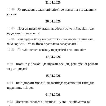
21.04.2026
16:49
Як проходить адаптація дітей до навчання у молодших
класах
20.04.2026
18:03
Прогулянкові коляски: як обрати зручний варіант для
щоденних прогулянок
17:06
Чай пуер – чому він не схожий на жоден інший чай,
чим корисний та як його правильно заварювати
16:59
Як змінюється освіта у передмісті великих міст
17.04.2026
9:59
Шопінг у Кракові: де шукати бренди, речі ручної роботи
та розпродажі
15.04.2026
8:54
Як підібрати міський велосипед: практичний гайд для
щоденних поїздок
01.04.2026
9:55
Дієслово conocer в іспанській мові – знайомство та