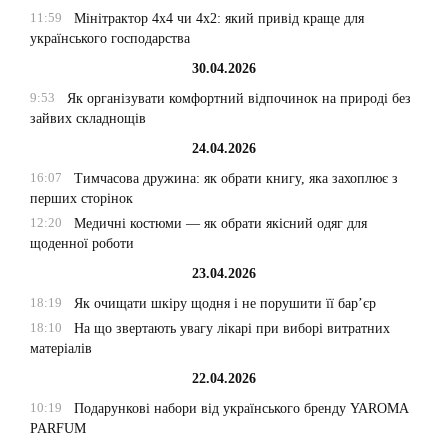
11:59
Мінітрактор 4х4 чи 4х2: який привід краще для
українського господарства
30.04.2026
9:53
Як організувати комфортний відпочинок на природі без
зайвих складнощів
24.04.2026
16:07
Тимчасова дружина: як обрати книгу, яка захоплює з
перших сторінок
12:20
Медичні костюми — як обрати якісний одяг для
щоденної роботи
23.04.2026
18:19
Як очищати шкіру щодня і не порушити її бар’єр
18:10
На що звертають увагу лікарі при виборі витратних
матеріалів
22.04.2026
10:19
Подарункові набори від українського бренду YAROMA
PARFUM