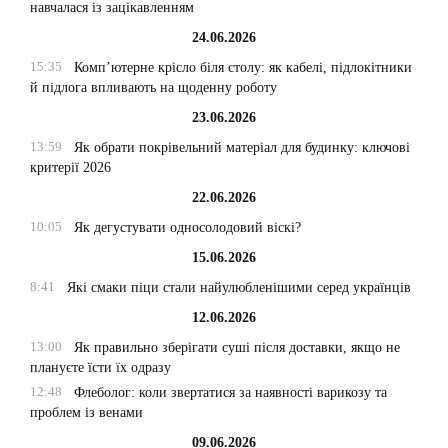
навчалася із зацікавленням
24.06.2026
15:35
Комп’ютерне крісло біля столу: як кабелі, підлокітники
й підлога впливають на щоденну роботу
23.06.2026
13:59
Як обрати покрівельний матеріал для будинку: ключові
критерії 2026
22.06.2026
10:05
Як дегустувати односолодовий віскі?
15.06.2026
8:41
Які смаки піци стали найулюбленішими серед українців
12.06.2026
13:00
Як правильно зберігати суші після доставки, якщо не
плануєте їсти їх одразу
12:48
Флеболог: коли звертатися за наявності варикозу та
проблем із венами
09.06.2026