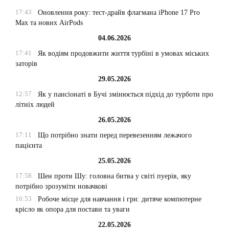
17:43
Оновлення року: тест-драйв флагмана iPhone 17 Pro
Max та нових AirPods
04.06.2026
17:41
Як водіям продовжити життя турбіні в умовах міських
заторів
29.05.2026
12:57
Як у пансіонаті в Бучі змінюється підхід до турботи про
літніх людей
26.05.2026
17:11
Що потрібно знати перед перевезенням лежачого
пацієнта
25.05.2026
17:58
Шен проти Шу: головна битва у світі пуерів, яку
потрібно зрозуміти новачкові
16:53
Робоче місце для навчання і гри: дитяче компютерне
крісло як опора для постави та уваги
22.05.2026