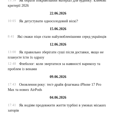
13:59
Як обрати покрівельний матеріал для будинку: ключові
критерії 2026
22.06.2026
10:05
Як дегустувати односолодовий віскі?
15.06.2026
8:41
Які смаки піци стали найулюбленішими серед українців
12.06.2026
13:00
Як правильно зберігати суші після доставки, якщо не
плануєте їсти їх одразу
12:48
Флеболог: коли звертатися за наявності варикозу та
проблем із венами
09.06.2026
17:43
Оновлення року: тест-драйв флагмана iPhone 17 Pro
Max та нових AirPods
04.06.2026
17:41
Як водіям продовжити життя турбіні в умовах міських
заторів