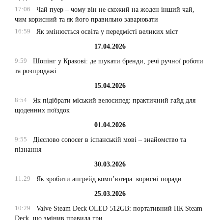
17:06
Чай пуер – чому він не схожий на жоден інший чай,
чим корисний та як його правильно заварювати
16:59
Як змінюється освіта у передмісті великих міст
17.04.2026
9:59
Шопінг у Кракові: де шукати бренди, речі ручної роботи
та розпродажі
15.04.2026
8:54
Як підібрати міський велосипед: практичний гайд для
щоденних поїздок
01.04.2026
9:55
Дієслово conocer в іспанській мові – знайомство та
пізнання
30.03.2026
11:29
Як зробити апгрейд комп’ютера: корисні поради
25.03.2026
10:29
Valve Steam Deck OLED 512GB: портативний ПК Steam
Deck, що змінив правила гри