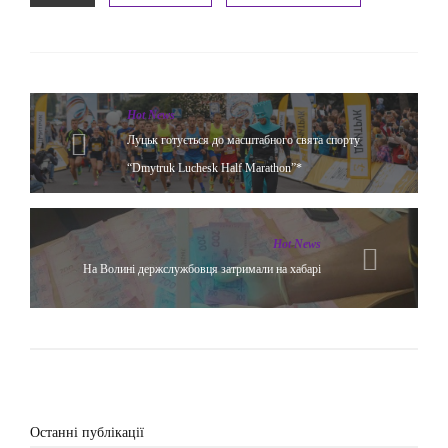
Hot News
Луцьк готується до масштабного свята спорту
“Dmytruk Luchesk Half Marathon”*
Hot News
На Волині держслужбовця затримали на хабарі
Останні публікації