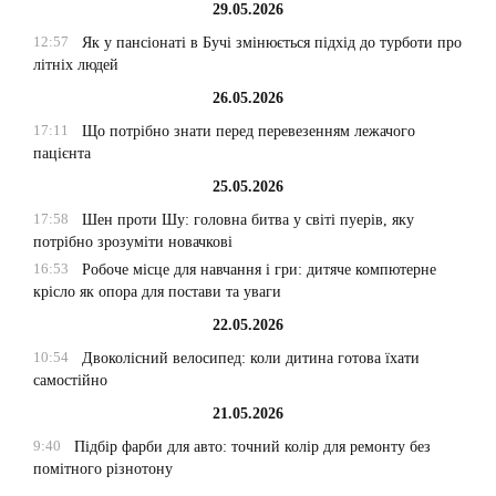
29.05.2026
12:57
Як у пансіонаті в Бучі змінюється підхід до турботи про
літніх людей
26.05.2026
17:11
Що потрібно знати перед перевезенням лежачого
пацієнта
25.05.2026
17:58
Шен проти Шу: головна битва у світі пуерів, яку
потрібно зрозуміти новачкові
16:53
Робоче місце для навчання і гри: дитяче компютерне
крісло як опора для постави та уваги
22.05.2026
10:54
Двоколісний велосипед: коли дитина готова їхати
самостійно
21.05.2026
9:40
Підбір фарби для авто: точний колір для ремонту без
помітного різнотону