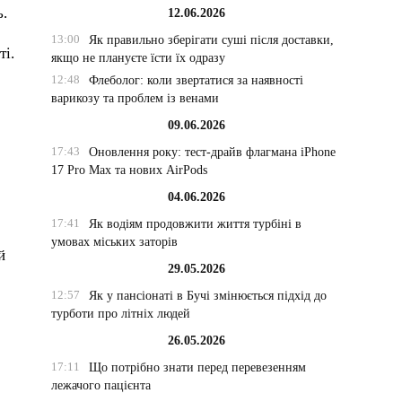
ь.
12.06.2026
13:00
Як правильно зберігати суші після доставки,
ті.
якщо не плануєте їсти їх одразу
12:48
Флеболог: коли звертатися за наявності
варикозу та проблем із венами
09.06.2026
17:43
Оновлення року: тест-драйв флагмана iPhone
17 Pro Max та нових AirPods
04.06.2026
17:41
Як водіям продовжити життя турбіні в
умовах міських заторів
й
29.05.2026
12:57
Як у пансіонаті в Бучі змінюється підхід до
турботи про літніх людей
26.05.2026
17:11
Що потрібно знати перед перевезенням
лежачого пацієнта