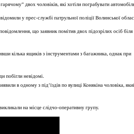
гарячому” двох чоловіків, які хотіли пограбувати автомобіл
овідомили у прес-службі патрульної поліції Волинської облас
овідомлення, що заявник помітив двох підозрілих осіб біля
ивши кілька ящиків з інструментами з багажника, однак при
ди побігли невідомі.
явили в одному з під’їздів по вулиці Конякіна чоловіка, яки
викликали на місце слідчо-оперативну групу.