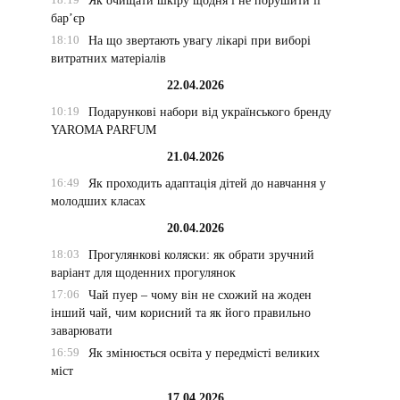
Як очищати шкіру щодня і не порушити її
бар’єр
18:10
На що звертають увагу лікарі при виборі
витратних матеріалів
22.04.2026
10:19
Подарункові набори від українського бренду
YAROMA PARFUM
21.04.2026
16:49
Як проходить адаптація дітей до навчання у
молодших класах
20.04.2026
18:03
Прогулянкові коляски: як обрати зручний
варіант для щоденних прогулянок
17:06
Чай пуер – чому він не схожий на жоден
інший чай, чим корисний та як його правильно
заварювати
16:59
Як змінюється освіта у передмісті великих
міст
17.04.2026