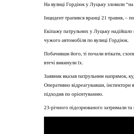
На вулиці Гордіюк у Луцьку зловили “на 
Інцидент трапився вранці 21 травня, – п
Екіпажу патрульних у Луцьку надійшло п
чужого автомобіля по вулиці Гордіюк.
Побачивши його, ті почали втікати, схоп
втечі викинули їх.
Заявник вказав патрульним напрямок, ку
Оперативно відреагувавши, інспектори ви
підходив по орієнтуванню.
23-річного підозрюваного затримали та 