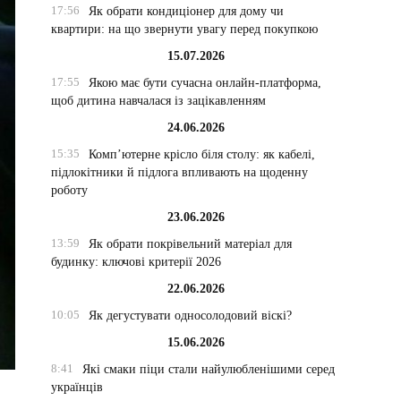
17:56
Як обрати кондиціонер для дому чи
квартири: на що звернути увагу перед покупкою
15.07.2026
17:55
Якою має бути сучасна онлайн-платформа,
щоб дитина навчалася із зацікавленням
24.06.2026
15:35
Комп’ютерне крісло біля столу: як кабелі,
підлокітники й підлога впливають на щоденну
роботу
23.06.2026
13:59
Як обрати покрівельний матеріал для
будинку: ключові критерії 2026
22.06.2026
10:05
Як дегустувати односолодовий віскі?
15.06.2026
8:41
Які смаки піци стали найулюбленішими серед
українців