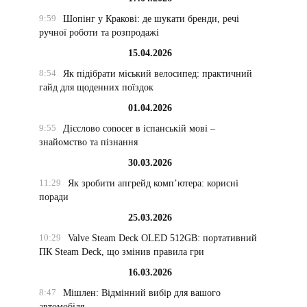
9:59
Шопінг у Кракові: де шукати бренди, речі
ручної роботи та розпродажі
15.04.2026
8:54
Як підібрати міський велосипед: практичний
гайд для щоденних поїздок
01.04.2026
9:55
Дієслово conocer в іспанській мові –
знайомство та пізнання
30.03.2026
11:29
Як зробити апгрейд комп’ютера: корисні
поради
25.03.2026
10:29
Valve Steam Deck OLED 512GB: портативний
ПК Steam Deck, що змінив правила гри
16.03.2026
8:47
Мішлен: Відмінний вибір для вашого
автомобіля