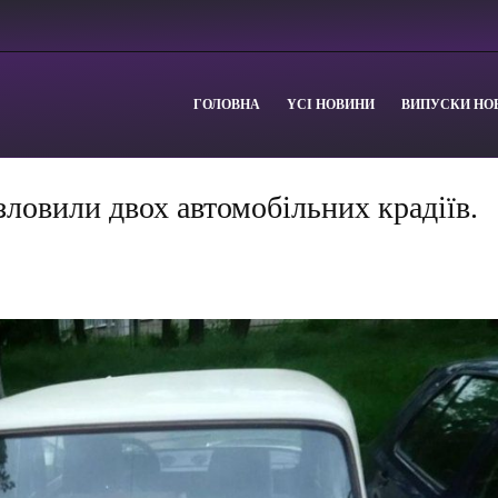
ГОЛОВНА
YСІ НОВИНИ
ВИПУСКИ НО
зловили двох автомобільних крадіїв.