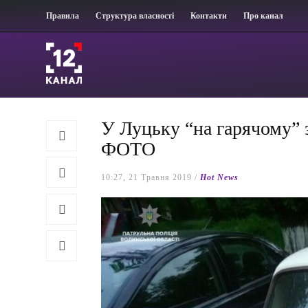
Правила
Структура власності
Контакти
Про канал
У Луцьку “на гарячому” 
ФОТО
10:27, 21 Травня 2019 /
Hot News