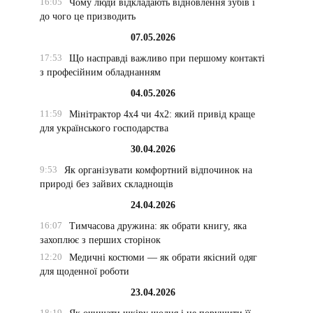
16:05
Чому люди відкладають відновлення зубів і
до чого це призводить
07.05.2026
17:53
Що насправді важливо при першому контакті
з професійним обладнанням
04.05.2026
11:59
Мінітрактор 4х4 чи 4х2: який привід краще
для українського господарства
30.04.2026
9:53
Як організувати комфортний відпочинок на
природі без зайвих складнощів
24.04.2026
16:07
Тимчасова дружина: як обрати книгу, яка
захоплює з перших сторінок
12:20
Медичні костюми — як обрати якісний одяг
для щоденної роботи
23.04.2026
18:19