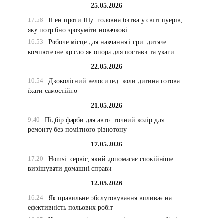
25.05.2026
17:58
Шен проти Шу: головна битва у світі пуерів,
яку потрібно зрозуміти новачкові
16:53
Робоче місце для навчання і гри: дитяче
компютерне крісло як опора для постави та уваги
22.05.2026
10:54
Двоколісний велосипед: коли дитина готова
їхати самостійно
21.05.2026
9:40
Підбір фарби для авто: точний колір для
ремонту без помітного різнотону
17.05.2026
17:20
Homsi: сервіс, який допомагає спокійніше
вирішувати домашні справи
12.05.2026
16:24
Як правильне обслуговування впливає на
ефективність польових робіт