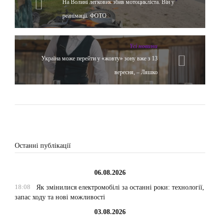
На Волині легковик збив мотоцикліста. Він у
реанімації. ФОТО
Yсі новини
Україна може перейти у «жовту» зону вже з 13
вересня, – Ляшко
Останні публікації
06.08.2026
18:08
Як змінилися електромобілі за останні роки: технології,
запас ходу та нові можливості
03.08.2026