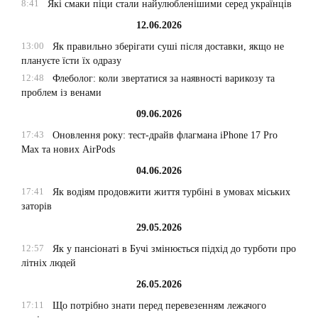
8:41
Які смаки піци стали найулюбленішими серед українців
12.06.2026
13:00
Як правильно зберігати суші після доставки, якщо не
плануєте їсти їх одразу
12:48
Флеболог: коли звертатися за наявності варикозу та
проблем із венами
09.06.2026
17:43
Оновлення року: тест-драйв флагмана iPhone 17 Pro
Max та нових AirPods
04.06.2026
17:41
Як водіям продовжити життя турбіні в умовах міських
заторів
29.05.2026
12:57
Як у пансіонаті в Бучі змінюється підхід до турботи про
літніх людей
26.05.2026
17:11
Що потрібно знати перед перевезенням лежачого