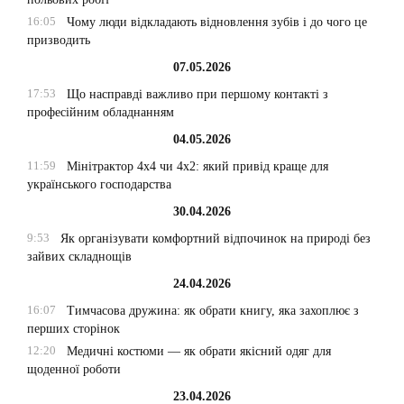
16:05
Чому люди відкладають відновлення зубів і до чого це
призводить
07.05.2026
17:53
Що насправді важливо при першому контакті з
професійним обладнанням
04.05.2026
11:59
Мінітрактор 4х4 чи 4х2: який привід краще для
українського господарства
30.04.2026
9:53
Як організувати комфортний відпочинок на природі без
зайвих складнощів
24.04.2026
16:07
Тимчасова дружина: як обрати книгу, яка захоплює з
перших сторінок
12:20
Медичні костюми — як обрати якісний одяг для
щоденної роботи
23.04.2026