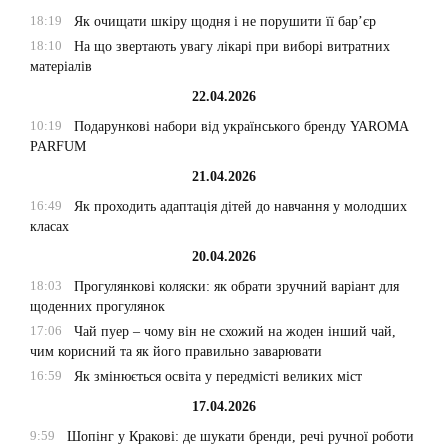
18:19
Як очищати шкіру щодня і не порушити її бар’єр
18:10
На що звертають увагу лікарі при виборі витратних
матеріалів
22.04.2026
10:19
Подарункові набори від українського бренду YAROMA
PARFUM
21.04.2026
16:49
Як проходить адаптація дітей до навчання у молодших
класах
20.04.2026
18:03
Прогулянкові коляски: як обрати зручний варіант для
щоденних прогулянок
17:06
Чай пуер – чому він не схожий на жоден інший чай,
чим корисний та як його правильно заварювати
16:59
Як змінюється освіта у передмісті великих міст
17.04.2026
9:59
Шопінг у Кракові: де шукати бренди, речі ручної роботи