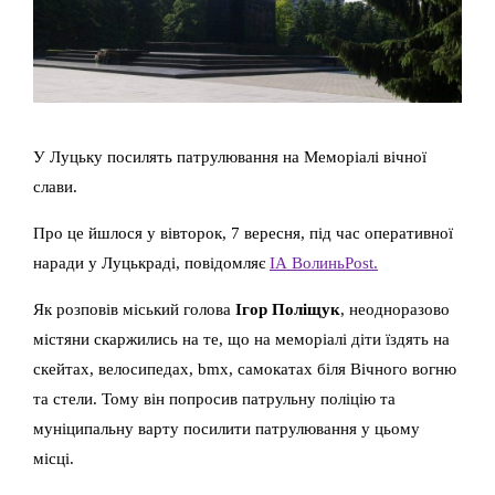
У Луцьку посилять патрулювання на Меморіалі вічної
слави.
Про це йшлося у вівторок, 7 вересня, під час оперативної
наради у Луцькраді, повідомляє
ІА ВолиньРost.
Як розповів міський голова
Ігор Поліщук
, неодноразово
містяни скаржились на те, що на меморіалі діти їздять на
скейтах, велосипедах, bmx, самокатах біля Вічного вогню
та стели. Тому він попросив патрульну поліцію та
муніципальну варту посилити патрулювання у цьому
місці.