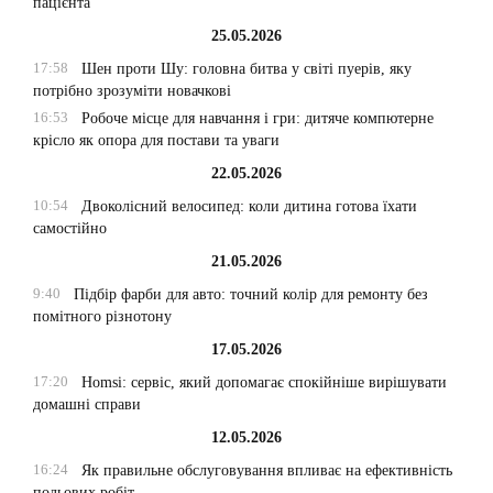
пацієнта
25.05.2026
17:58
Шен проти Шу: головна битва у світі пуерів, яку
потрібно зрозуміти новачкові
16:53
Робоче місце для навчання і гри: дитяче компютерне
крісло як опора для постави та уваги
22.05.2026
10:54
Двоколісний велосипед: коли дитина готова їхати
самостійно
21.05.2026
9:40
Підбір фарби для авто: точний колір для ремонту без
помітного різнотону
17.05.2026
17:20
Homsi: сервіс, який допомагає спокійніше вирішувати
домашні справи
12.05.2026
16:24
Як правильне обслуговування впливає на ефективність
польових робіт