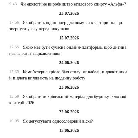
9:43
Чи екологічне виробництво етилового спирту «Альфа»?
23.07.2026
17:56
Як обрати кондиціонер для дому чи квартири: на що
звернути увагу перед покупкою
15.07.2026
17:55
Якою має бути сучасна онлайн-платформа, щоб дитина
навчалася із зацікавленням
24.06.2026
15:35
Комп’ютерне крісло біля столу: як кабелі, підлокітники
й підлога впливають на щоденну роботу
23.06.2026
13:59
Як обрати покрівельний матеріал для будинку: ключові
критерії 2026
22.06.2026
10:05
Як дегустувати односолодовий віскі?
15.06.2026