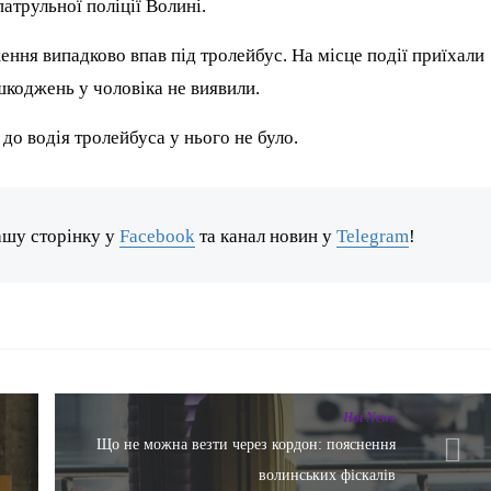
атрульної поліції Волині.
ення випадково впав під тролейбус. На місце події приїхали
шкоджень у чоловіка не виявили.
 до водія тролейбуса у нього не було.
ашу сторінку у
Facebook
та канал новин у
Telegram
!
Hot News
Що не можна везти через кордон: пояснення
волинських фіскалів