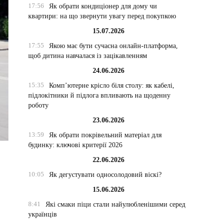
17:56
Як обрати кондиціонер для дому чи
квартири: на що звернути увагу перед покупкою
15.07.2026
17:55
Якою має бути сучасна онлайн-платформа,
щоб дитина навчалася із зацікавленням
24.06.2026
15:35
Комп’ютерне крісло біля столу: як кабелі,
підлокітники й підлога впливають на щоденну
роботу
23.06.2026
13:59
Як обрати покрівельний матеріал для
будинку: ключові критерії 2026
22.06.2026
10:05
Як дегустувати односолодовий віскі?
15.06.2026
8:41
Які смаки піци стали найулюбленішими серед
українців