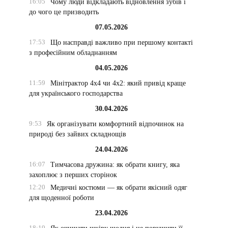
16:05
Чому люди відкладають відновлення зубів і
до чого це призводить
07.05.2026
17:53
Що насправді важливо при першому контакті
з професійним обладнанням
04.05.2026
11:59
Мінітрактор 4х4 чи 4х2: який привід краще
для українського господарства
30.04.2026
9:53
Як організувати комфортний відпочинок на
природі без зайвих складнощів
24.04.2026
16:07
Тимчасова дружина: як обрати книгу, яка
захоплює з перших сторінок
12:20
Медичні костюми — як обрати якісний одяг
для щоденної роботи
23.04.2026
18:19