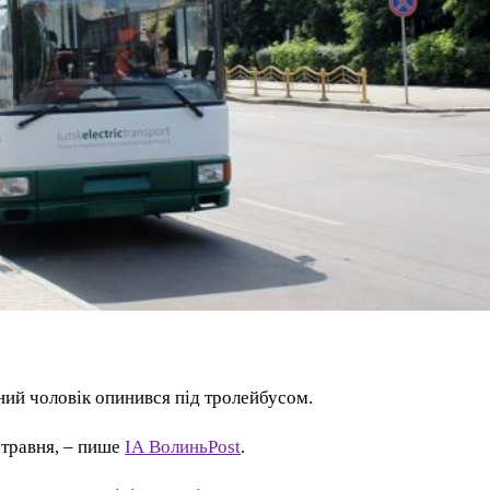
ний чоловік опинився під тролейбусом.
 травня, – пише
ІА ВолиньPost
.