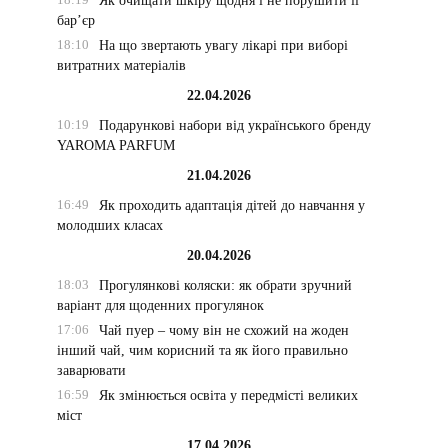
Як очищати шкіру щодня і не порушити її
бар’єр
18:10
На що звертають увагу лікарі при виборі
витратних матеріалів
22.04.2026
10:19
Подарункові набори від українського бренду
YAROMA PARFUM
21.04.2026
16:49
Як проходить адаптація дітей до навчання у
молодших класах
20.04.2026
18:03
Прогулянкові коляски: як обрати зручний
варіант для щоденних прогулянок
17:06
Чай пуер – чому він не схожий на жоден
інший чай, чим корисний та як його правильно
заварювати
16:59
Як змінюється освіта у передмісті великих
міст
17.04.2026