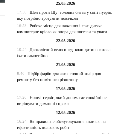
25.05.2026
17:58
Шен проти Шу: головна битва у світі пуерів,
яку потрібно зрозуміти новачкові
16:53
Робоче місце для навчання і гри: дитяче
компютерне крісло як опора для постави та уваги
22.05.2026
10:54
Двоколісний велосипед: коли дитина готова
їхати самостійно
21.05.2026
9:40
Підбір фарби для авто: точний колір для
ремонту без помітного різнотону
17.05.2026
17:20
Homsi: сервіс, який допомагає спокійніше
вирішувати домашні справи
12.05.2026
16:24
Як правильне обслуговування впливає на
ефективність польових робіт