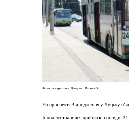
Фото ілюстративне. Джерело: Волинь24
На проспекті Відродження у Луцьку п’я
Інцидент трапився приблизно опівдні 21