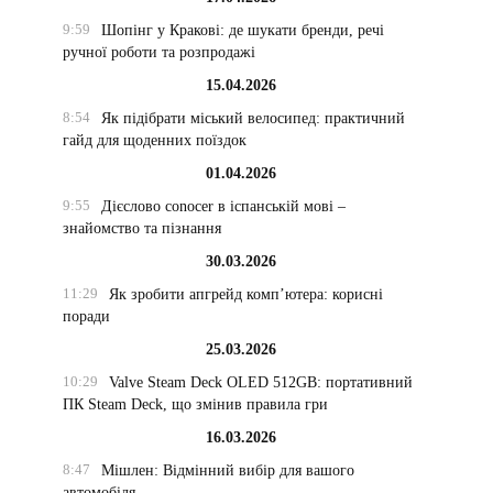
9:59
Шопінг у Кракові: де шукати бренди, речі
ручної роботи та розпродажі
15.04.2026
8:54
Як підібрати міський велосипед: практичний
гайд для щоденних поїздок
01.04.2026
9:55
Дієслово conocer в іспанській мові –
знайомство та пізнання
30.03.2026
11:29
Як зробити апгрейд комп’ютера: корисні
поради
25.03.2026
10:29
Valve Steam Deck OLED 512GB: портативний
ПК Steam Deck, що змінив правила гри
16.03.2026
8:47
Мішлен: Відмінний вибір для вашого
автомобіля