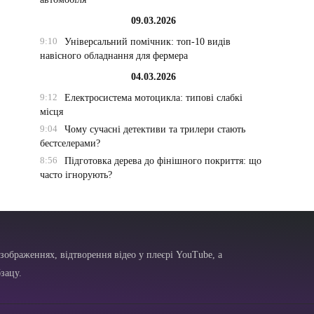
09.03.2026
9:10
Універсальний помічник: топ-10 видів
навісного обладнання для фермера
04.03.2026
9:12
Електросистема мотоцикла: типові слабкі
місця
9:04
Чому сучасні детективи та трилери стають
бестселерами?
8:56
Підготовка дерева до фінішного покриття: що
часто ігнорують?
зображеннях, відтворення відео у плеєрі YouTube, а
зацу.