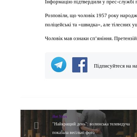
Інформацію підтвердили у прес-службі п
Розповіли, що чоловік 1957 року народж
поліцейські та «швидка», але тілесних у
Чоловік мав ознаки сп’яніння. Претензій
Підписуйтеся на н
Hot News
"Найкращий день": волинська телеведуча
показала весільні фото