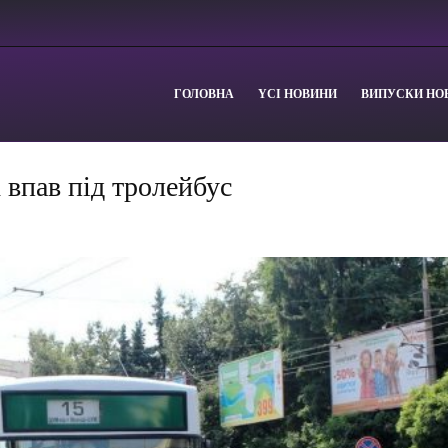
ГОЛОВНА
YСІ НОВИНИ
ВИПУСКИ НО
 впав під тролейбус