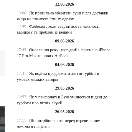
12.06.2026
13:00
Як правильно зберігати суші після доставки,
якщо не плануєте їсти їх одразу
12:48
Флеболог: коли звертатися за наявності
варикозу та проблем із венами
09.06.2026
17:43
Оновлення року: тест-драйв флагмана iPhone
17 Pro Max та нових AirPods
04.06.2026
17:41
Як водіям продовжити життя турбіні в
умовах міських заторів
29.05.2026
12:57
Як у пансіонаті в Бучі змінюється підхід до
турботи про літніх людей
26.05.2026
17:11
Що потрібно знати перед перевезенням
лежачого пацієнта