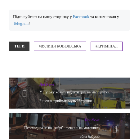
Підписуйтеся на нашу сторінку у
Facebook
та канал новин у
Telegram
!
ТЕГИ
#ВУЛИЦЯ КОВЕЛЬСЬКА
#КРИМІНАЛ
Hot News
У Луцьку хочуть підняти ціну на маршрутки.
Рішення прийматимуть 23 травня
Hot News
Переходила не по "зебрі": лучанин на мотоциклі
збив бабусю