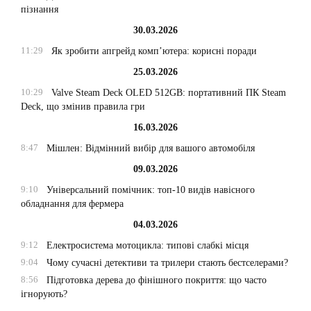
пізнання
30.03.2026
11:29
Як зробити апгрейд комп’ютера: корисні поради
25.03.2026
10:29
Valve Steam Deck OLED 512GB: портативний ПК Steam
Deck, що змінив правила гри
16.03.2026
8:47
Мішлен: Відмінний вибір для вашого автомобіля
09.03.2026
9:10
Універсальний помічник: топ-10 видів навісного
обладнання для фермера
04.03.2026
9:12
Електросистема мотоцикла: типові слабкі місця
9:04
Чому сучасні детективи та трилери стають бестселерами?
8:56
Підготовка дерева до фінішного покриття: що часто
ігнорують?