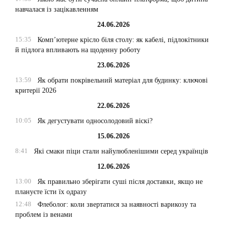
навчалася із зацікавленням
24.06.2026
15:35
Комп’ютерне крісло біля столу: як кабелі, підлокітники
й підлога впливають на щоденну роботу
23.06.2026
13:59
Як обрати покрівельний матеріал для будинку: ключові
критерії 2026
22.06.2026
10:05
Як дегустувати односолодовий віскі?
15.06.2026
8:41
Які смаки піци стали найулюбленішими серед українців
12.06.2026
13:00
Як правильно зберігати суші після доставки, якщо не
плануєте їсти їх одразу
12:48
Флеболог: коли звертатися за наявності варикозу та
проблем із венами