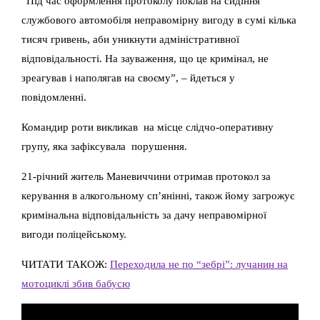
“Під час оформлення протоколу поклав на сидіння
службового автомобіля неправомірну вигоду в сумі кілька
тисяч гривень, аби уникнути адміністративної
відповідальності. На зауваження, що це кримінал, не
зреагував і наполягав на своєму”, – йдеться у
повідомленні.
Командир роти викликав на місце слідчо-оперативну
групу, яка зафіксувала порушення.
21-річний житель Маневиччини отримав протокол за
керування в алкогольному сп’янінні, також йому загрожує
кримінальна відповідальність за дачу неправомірної
вигоди поліцейському.
ЧИТАТИ ТАКОЖ:
Переходила не по “зебрі”: лучанин на
мотоциклі збив бабусю