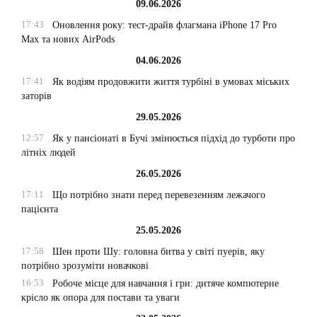
09.06.2026
17:43
Оновлення року: тест-драйв флагмана iPhone 17 Pro
Max та нових AirPods
04.06.2026
17:41
Як водіям продовжити життя турбіні в умовах міських
заторів
29.05.2026
12:57
Як у пансіонаті в Бучі змінюється підхід до турботи про
літніх людей
26.05.2026
17:11
Що потрібно знати перед перевезенням лежачого
пацієнта
25.05.2026
17:58
Шен проти Шу: головна битва у світі пуерів, яку
потрібно зрозуміти новачкові
16:53
Робоче місце для навчання і гри: дитяче компютерне
крісло як опора для постави та уваги