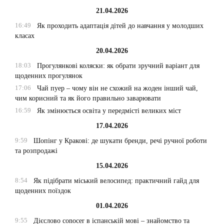
21.04.2026
16:49
Як проходить адаптація дітей до навчання у молодших
класах
20.04.2026
18:03
Прогулянкові коляски: як обрати зручний варіант для
щоденних прогулянок
17:06
Чай пуер – чому він не схожий на жоден інший чай,
чим корисний та як його правильно заварювати
16:59
Як змінюється освіта у передмісті великих міст
17.04.2026
9:59
Шопінг у Кракові: де шукати бренди, речі ручної роботи
та розпродажі
15.04.2026
8:54
Як підібрати міський велосипед: практичний гайд для
щоденних поїздок
01.04.2026
9:55
Дієслово conocer в іспанській мові – знайомство та