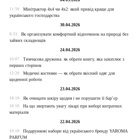
11:59
Мінітрактор 4х4 чи 4х2: який привід краще для
українського господарства
30.04.2026
9:53
Як організувати комфортний відпочинок на природі без
зайвих складнощів
24.04.2026
16:07
Тимчасова дружина: як обрати книгу, яка захоплює з
перших сторінок
12:20
Медичні костюми — як обрати якісний одяг для
щоденної роботи
23.04.2026
18:19
Як очищати шкіру щодня і не порушити її бар’єр
18:10
На що звертають увагу лікарі при виборі витратних
матеріалів
22.04.2026
10:19
Подарункові набори від українського бренду YAROMA
PARFUM