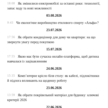
18:08
Як змінилися електромобілі за останні роки: технології,
запас ходу та нові можливості
03.08.2026
9:43
Чи екологічне виробництво етилового спирту «Альфа»?
23.07.2026
17:56
Як обрати кондиціонер для дому чи квартири: на що
звернути увагу перед покупкою
15.07.2026
17:55
Якою має бути сучасна онлайн-платформа, щоб дитина
навчалася із зацікавленням
24.06.2026
15:35
Комп’ютерне крісло біля столу: як кабелі, підлокітники
й підлога впливають на щоденну роботу
23.06.2026
13:59
Як обрати покрівельний матеріал для будинку: ключові
критерії 2026
22.06.2026