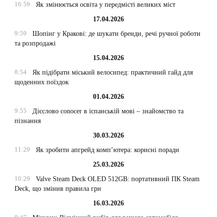
16:59
Як змінюється освіта у передмісті великих міст
17.04.2026
9:59
Шопінг у Кракові: де шукати бренди, речі ручної роботи
та розпродажі
15.04.2026
8:54
Як підібрати міський велосипед: практичний гайд для
щоденних поїздок
01.04.2026
9:55
Дієслово conocer в іспанській мові – знайомство та
пізнання
30.03.2026
11:29
Як зробити апгрейд комп’ютера: корисні поради
25.03.2026
10:29
Valve Steam Deck OLED 512GB: портативний ПК Steam
Deck, що змінив правила гри
16.03.2026