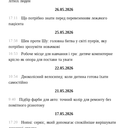
літніх людей
26.05.2026
17:11
Що потрібно знати перед перевезенням лежачого
пацієнта
25.05.2026
17:58
Шен проти Шу: головна битва у світі пуерів, яку
потрібно зрозуміти новачкові
16:53
Робоче місце для навчання і гри: дитяче компютерне
крісло як опора для постави та уваги
22.05.2026
10:54
Двоколісний велосипед: коли дитина готова їхати
самостійно
21.05.2026
9:40
Підбір фарби для авто: точний колір для ремонту без
помітного різнотону
17.05.2026
17:20
Homsi: сервіс, який допомагає спокійніше вирішувати