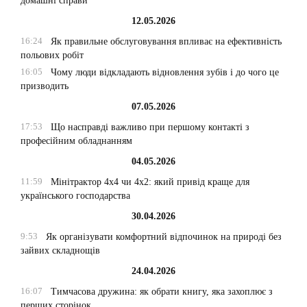
домашні справи
12.05.2026
16:24
Як правильне обслуговування впливає на ефективність
польових робіт
16:05
Чому люди відкладають відновлення зубів і до чого це
призводить
07.05.2026
17:53
Що насправді важливо при першому контакті з
професійним обладнанням
04.05.2026
11:59
Мінітрактор 4х4 чи 4х2: який привід краще для
українського господарства
30.04.2026
9:53
Як організувати комфортний відпочинок на природі без
зайвих складнощів
24.04.2026
16:07
Тимчасова дружина: як обрати книгу, яка захоплює з
перших сторінок