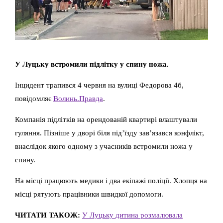
У Луцьку встромили підлітку у спину ножа.
Інцидент трапився 4 червня на вулиці Федорова 4б,
повідомляє
Волинь.Правда
.
Компанія підлітків на орендованій квартирі влаштували
гуляння. Пізніше у дворі біля під’їзду зав’язався конфлікт,
внаслідок якого одному з учасників встромили ножа у
спину.
На місці працюють медики і два екіпажі поліції. Хлопця на
місці рятують працівники швидкої допомоги.
ЧИТАТИ ТАКОЖ:
У Луцьку дитина розмалювала