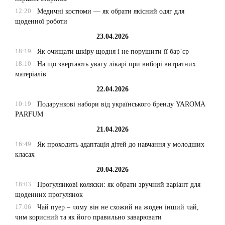
12:20
Медичні костюми — як обрати якісний одяг для
щоденної роботи
23.04.2026
18:19
Як очищати шкіру щодня і не порушити її бар’єр
18:10
На що звертають увагу лікарі при виборі витратних
матеріалів
22.04.2026
10:19
Подарункові набори від українського бренду YAROMA
PARFUM
21.04.2026
16:49
Як проходить адаптація дітей до навчання у молодших
класах
20.04.2026
18:03
Прогулянкові коляски: як обрати зручний варіант для
щоденних прогулянок
17:06
Чай пуер – чому він не схожий на жоден інший чай,
чим корисний та як його правильно заварювати