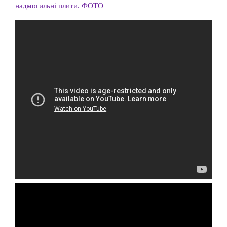
надмогильні плити. ФОТО