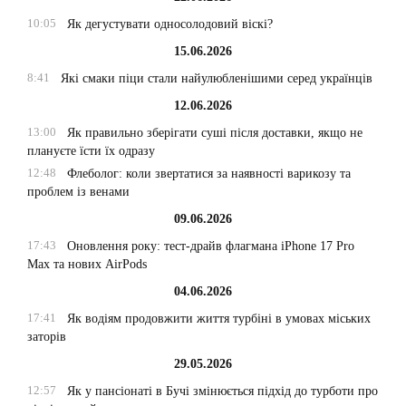
10:05
Як дегустувати односолодовий віскі?
15.06.2026
8:41
Які смаки піци стали найулюбленішими серед українців
12.06.2026
13:00
Як правильно зберігати суші після доставки, якщо не
плануєте їсти їх одразу
12:48
Флеболог: коли звертатися за наявності варикозу та
проблем із венами
09.06.2026
17:43
Оновлення року: тест-драйв флагмана iPhone 17 Pro
Max та нових AirPods
04.06.2026
17:41
Як водіям продовжити життя турбіні в умовах міських
заторів
29.05.2026
12:57
Як у пансіонаті в Бучі змінюється підхід до турботи про