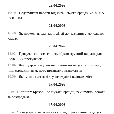
22.04.2026
10:19
Подарункові набори від українського бренду YAROMA
PARFUM
21.04.2026
16:49
Як проходить адаптація дітей до навчання у молодших
класах
20.04.2026
18:03
Прогулянкові коляски: як обрати зручний варіант для
щоденних прогулянок
17:06
Чай пуер – чому він не схожий на жоден інший чай,
чим корисний та як його правильно заварювати
16:59
Як змінюється освіта у передмісті великих міст
17.04.2026
9:59
Шопінг у Кракові: де шукати бренди, речі ручної роботи
та розпродажі
15.04.2026
8:54
Як підібрати міський велосипед: практичний гайд для