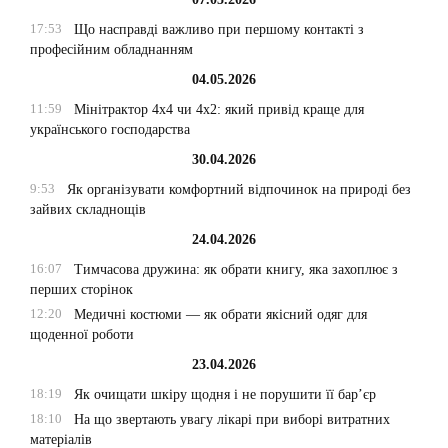
17:53
Що насправді важливо при першому контакті з
професійним обладнанням
04.05.2026
11:59
Мінітрактор 4х4 чи 4х2: який привід краще для
українського господарства
30.04.2026
9:53
Як організувати комфортний відпочинок на природі без
зайвих складнощів
24.04.2026
16:07
Тимчасова дружина: як обрати книгу, яка захоплює з
перших сторінок
12:20
Медичні костюми — як обрати якісний одяг для
щоденної роботи
23.04.2026
18:19
Як очищати шкіру щодня і не порушити її бар’єр
18:10
На що звертають увагу лікарі при виборі витратних
матеріалів