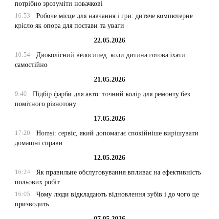
потрібно зрозуміти новачкові
16:53
Робоче місце для навчання і гри: дитяче компютерне
крісло як опора для постави та уваги
22.05.2026
10:54
Двоколісний велосипед: коли дитина готова їхати
самостійно
21.05.2026
9:40
Підбір фарби для авто: точний колір для ремонту без
помітного різнотону
17.05.2026
17:20
Homsi: сервіс, який допомагає спокійніше вирішувати
домашні справи
12.05.2026
16:24
Як правильне обслуговування впливає на ефективність
польових робіт
16:05
Чому люди відкладають відновлення зубів і до чого це
призводить
07.05.2026