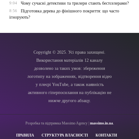
9:04
Чому сучасні детективи та трилери стають бестселерами?
8:56
Підготовка дерева до фінішного покриття: що часто
ігнорують?
Copyright © 2025. Усі права захищені.
Використання матеріалів 12 каналу
дозволено за таких умов: збереження
логотипу на зображеннях, відтворення відео
у плеєрі YouTube, а також наявність
активного гіперпосилання на публікацію не
нижче другого абзацу.
Розробка та підтримка Massimo Agency |
massimo.in.ua
.
ПРАВИЛА
СТРУКТУРА ВЛАСНОСТІ
КОНТАКТИ