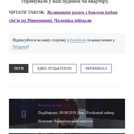
спрямували у ваш будинок чи квартиру.
ЧИТАТИ ТАКОЖ:
Волинянин разом з бандою побив
сім’ю на Рівненщині. Чоловіка піймали
Підписуйтеся на нашу сторінку у
Facebook
та канал новин у
Telegram
!
ТЕГИ
#ДКП ЛУЦЬКТЕПЛО
#КРИМІНАЛ
Випуски новин
ПодіїІнформ | 09.08.2019 День | Російський лайнер.
Нелегали. Чорнобильський алкоголь