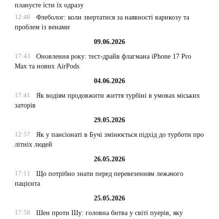
плануєте їсти їх одразу
12:48
Флеболог: коли звертатися за наявності варикозу та
проблем із венами
09.06.2026
17:43
Оновлення року: тест-драйв флагмана iPhone 17 Pro
Max та нових AirPods
04.06.2026
17:41
Як водіям продовжити життя турбіні в умовах міських
заторів
29.05.2026
12:57
Як у пансіонаті в Бучі змінюється підхід до турботи про
літніх людей
26.05.2026
17:11
Що потрібно знати перед перевезенням лежачого
пацієнта
25.05.2026
17:58
Шен проти Шу: головна битва у світі пуерів, яку