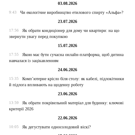
03.08.2026
9:43
Чи екологічне виробництво етилового спирту «Альфа»?
23.07.2026
17:56
Як обрати кондиціонер для дому чи квартири: на що
звернути увагу перед покупкою
15.07.2026
17:55
Якою має бути сучасна онлайн-платформа, щоб дитина
навчалася із зацікавленням
24.06.2026
15:35
Комп’ютерне крісло біля столу: як кабелі, підлокітники
й підлога впливають на щоденну роботу
23.06.2026
13:59
Як обрати покрівельний матеріал для будинку: ключові
критерії 2026
22.06.2026
10:05
Як дегустувати односолодовий віскі?