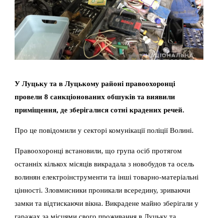
У Луцьку та в Луцькому районі правоохоронці
провели 8 санкціонованих обшуків та виявили
приміщення, де зберігалися сотні крадених речей.
Про це повідомили у секторі комунікації поліції Волині.
Правоохоронці встановили, що група осіб протягом
останніх кількох місяців викрадала з новобудов та осель
волинян електроінструменти та інші товарно-матеріальні
цінності. Зловмисники проникали всередину, зриваючи
замки та відтискаючи вікна. Викрадене майно зберігали у
гаражах за місцями свого проживання в Луцьку та