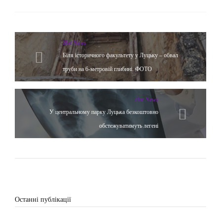
Hot News
Біля історичного факультету у Луцьку – обвал
труби на 6-метровій глибині. ФОТО
Hot News
У центральному парку Луцька безкоштовно
обстежуватимуть легені
Останні публікації