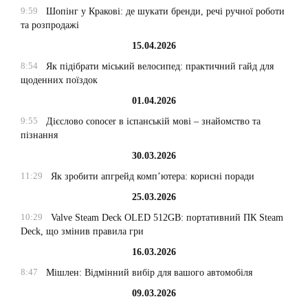
9:59
Шопінг у Кракові: де шукати бренди, речі ручної роботи
та розпродажі
15.04.2026
8:54
Як підібрати міський велосипед: практичний гайд для
щоденних поїздок
01.04.2026
9:55
Дієслово conocer в іспанській мові – знайомство та
пізнання
30.03.2026
11:29
Як зробити апгрейд комп’ютера: корисні поради
25.03.2026
10:29
Valve Steam Deck OLED 512GB: портативний ПК Steam
Deck, що змінив правила гри
16.03.2026
8:47
Мішлен: Відмінний вибір для вашого автомобіля
09.03.2026