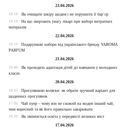
23.04.2026
18:19
Як очищати шкіру щодня і не порушити її бар’єр
18:10
На що звертають увагу лікарі при виборі витратних
матеріалів
22.04.2026
10:19
Подарункові набори від українського бренду YAROMA
PARFUM
21.04.2026
16:49
Як проходить адаптація дітей до навчання у молодших
класах
20.04.2026
18:03
Прогулянкові коляски: як обрати зручний варіант для
щоденних прогулянок
17:06
Чай пуер – чому він не схожий на жоден інший чай,
чим корисний та як його правильно заварювати
16:59
Як змінюється освіта у передмісті великих міст
17.04.2026