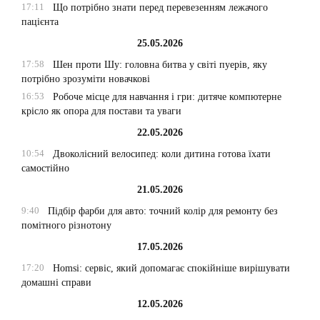
17:11
Що потрібно знати перед перевезенням лежачого
пацієнта
25.05.2026
17:58
Шен проти Шу: головна битва у світі пуерів, яку
потрібно зрозуміти новачкові
16:53
Робоче місце для навчання і гри: дитяче компютерне
крісло як опора для постави та уваги
22.05.2026
10:54
Двоколісний велосипед: коли дитина готова їхати
самостійно
21.05.2026
9:40
Підбір фарби для авто: точний колір для ремонту без
помітного різнотону
17.05.2026
17:20
Homsi: сервіс, який допомагає спокійніше вирішувати
домашні справи
12.05.2026