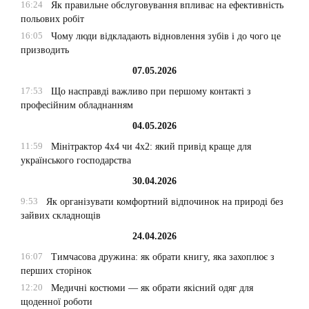
16:24
Як правильне обслуговування впливає на ефективність
польових робіт
16:05
Чому люди відкладають відновлення зубів і до чого це
призводить
07.05.2026
17:53
Що насправді важливо при першому контакті з
професійним обладнанням
04.05.2026
11:59
Мінітрактор 4х4 чи 4х2: який привід краще для
українського господарства
30.04.2026
9:53
Як організувати комфортний відпочинок на природі без
зайвих складнощів
24.04.2026
16:07
Тимчасова дружина: як обрати книгу, яка захоплює з
перших сторінок
12:20
Медичні костюми — як обрати якісний одяг для
щоденної роботи