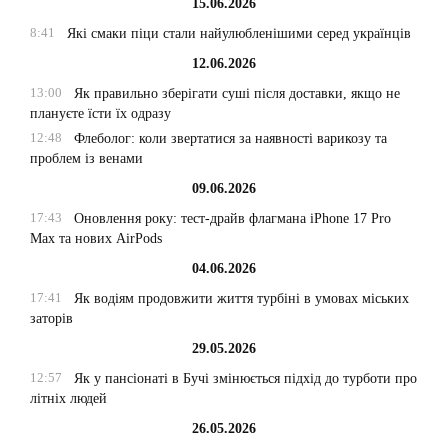
15.06.2026
8:41
Які смаки піци стали найулюбленішими серед українців
12.06.2026
13:00
Як правильно зберігати суші після доставки, якщо не
плануєте їсти їх одразу
12:48
Флеболог: коли звертатися за наявності варикозу та
проблем із венами
09.06.2026
17:43
Оновлення року: тест-драйв флагмана iPhone 17 Pro
Max та нових AirPods
04.06.2026
17:41
Як водіям продовжити життя турбіні в умовах міських
заторів
29.05.2026
12:57
Як у пансіонаті в Бучі змінюється підхід до турботи про
літніх людей
26.05.2026