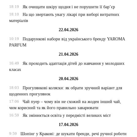
18:19
Як очищати шкіру щодня і не порушити її бар’єр
18:10
На що звертають увагу лікарі при виборі витратних
матеріалів
22.04.2026
10:19
Подарункові набори від українського бренду YAROMA
PARFUM
21.04.2026
16:49
Як проходить адаптація дітей до навчання у молодших
класах
20.04.2026
18:03
Прогулянкові коляски: як обрати зручний варіант для
щоденних прогулянок
17:06
Чай пуер – чому він не схожий на жоден інший чай,
чим корисний та як його правильно заварювати
16:59
Як змінюється освіта у передмісті великих міст
17.04.2026
9:59
Шопінг у Кракові: де шукати бренди, речі ручної роботи