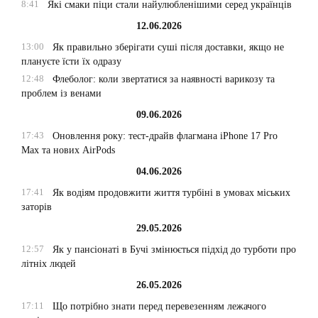
8:41
Які смаки піци стали найулюбленішими серед українців
12.06.2026
13:00
Як правильно зберігати суші після доставки, якщо не
плануєте їсти їх одразу
12:48
Флеболог: коли звертатися за наявності варикозу та
проблем із венами
09.06.2026
17:43
Оновлення року: тест-драйв флагмана iPhone 17 Pro
Max та нових AirPods
04.06.2026
17:41
Як водіям продовжити життя турбіні в умовах міських
заторів
29.05.2026
12:57
Як у пансіонаті в Бучі змінюється підхід до турботи про
літніх людей
26.05.2026
17:11
Що потрібно знати перед перевезенням лежачого