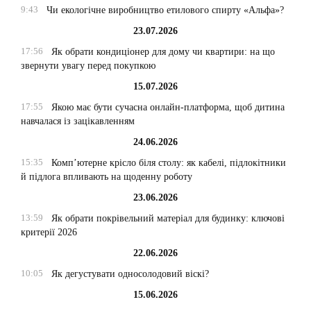
9:43
Чи екологічне виробництво етилового спирту «Альфа»?
23.07.2026
17:56
Як обрати кондиціонер для дому чи квартири: на що
звернути увагу перед покупкою
15.07.2026
17:55
Якою має бути сучасна онлайн-платформа, щоб дитина
навчалася із зацікавленням
24.06.2026
15:35
Комп’ютерне крісло біля столу: як кабелі, підлокітники
й підлога впливають на щоденну роботу
23.06.2026
13:59
Як обрати покрівельний матеріал для будинку: ключові
критерії 2026
22.06.2026
10:05
Як дегустувати односолодовий віскі?
15.06.2026