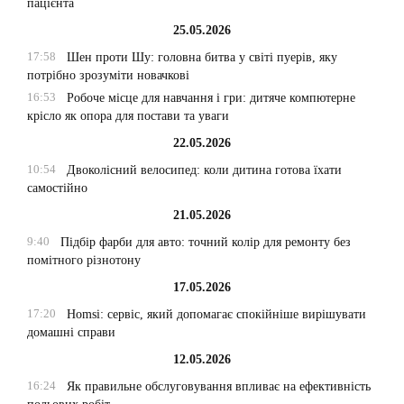
пацієнта
25.05.2026
17:58
Шен проти Шу: головна битва у світі пуерів, яку
потрібно зрозуміти новачкові
16:53
Робоче місце для навчання і гри: дитяче компютерне
крісло як опора для постави та уваги
22.05.2026
10:54
Двоколісний велосипед: коли дитина готова їхати
самостійно
21.05.2026
9:40
Підбір фарби для авто: точний колір для ремонту без
помітного різнотону
17.05.2026
17:20
Homsi: сервіс, який допомагає спокійніше вирішувати
домашні справи
12.05.2026
16:24
Як правильне обслуговування впливає на ефективність