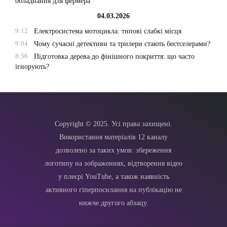
обладнання для фермера
04.03.2026
9:12
Електросистема мотоцикла: типові слабкі місця
9:04
Чому сучасні детективи та трилери стають бестселерами?
8:56
Підготовка дерева до фінішного покриття: що часто
ігнорують?
Copyright © 2025. Усі права захищені.
Використання матеріалів 12 каналу
дозволено за таких умов: збереження
логотипу на зображеннях, відтворення відео
у плеєрі YouTube, а також наявність
активного гіперпосилання на публікацію не
нижче другого абзацу.