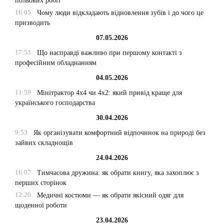
польових робіт
16:05
Чому люди відкладають відновлення зубів і до чого це
призводить
07.05.2026
17:53
Що насправді важливо при першому контакті з
професійним обладнанням
04.05.2026
11:59
Мінітрактор 4х4 чи 4х2: який привід краще для
українського господарства
30.04.2026
9:53
Як організувати комфортний відпочинок на природі без
зайвих складнощів
24.04.2026
16:07
Тимчасова дружина: як обрати книгу, яка захоплює з
перших сторінок
12:20
Медичні костюми — як обрати якісний одяг для
щоденної роботи
23.04.2026