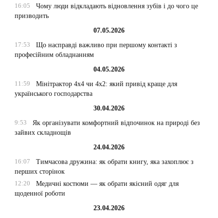
16:05
Чому люди відкладають відновлення зубів і до чого це
призводить
07.05.2026
17:53
Що насправді важливо при першому контакті з
професійним обладнанням
04.05.2026
11:59
Мінітрактор 4х4 чи 4х2: який привід краще для
українського господарства
30.04.2026
9:53
Як організувати комфортний відпочинок на природі без
зайвих складнощів
24.04.2026
16:07
Тимчасова дружина: як обрати книгу, яка захоплює з
перших сторінок
12:20
Медичні костюми — як обрати якісний одяг для
щоденної роботи
23.04.2026