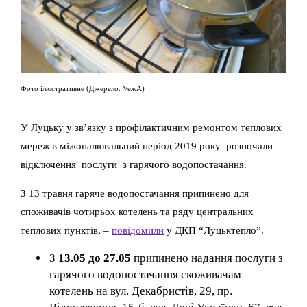
Фото ілюстративне (Джерело: VeжА)
У Луцьку у зв’язку з профілактичним ремонтом теплових
мереж в міжопалювальний період 2019 року розпочали
відключення послуги з гарячого водопостачання.
З 13 травня гаряче водопостачання припинено для
споживачів чотирьох котелень та ряду центральних
теплових пунктів, –
повідомили
у ДКП “Луцьктепло”.
З
13.05 до 27.05
припинено надання послуги з
гарячого водопостачання скоживачам
котелень на вул. Декабристів, 29, пр.