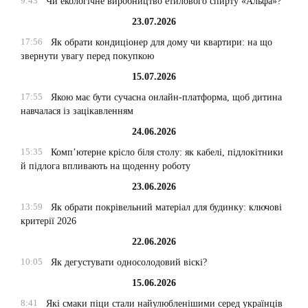
9:43
Чи екологічне виробництво етилового спирту «Альфа»?
23.07.2026
17:56
Як обрати кондиціонер для дому чи квартири: на що
звернути увагу перед покупкою
15.07.2026
17:55
Якою має бути сучасна онлайн-платформа, щоб дитина
навчалася із зацікавленням
24.06.2026
15:35
Комп’ютерне крісло біля столу: як кабелі, підлокітники
й підлога впливають на щоденну роботу
23.06.2026
13:59
Як обрати покрівельний матеріал для будинку: ключові
критерії 2026
22.06.2026
10:05
Як дегустувати односолодовий віскі?
15.06.2026
8:41
Які смаки піци стали найулюбленішими серед українців