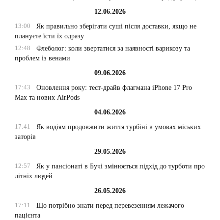
12.06.2026
13:00
Як правильно зберігати суші після доставки, якщо не
плануєте їсти їх одразу
12:48
Флеболог: коли звертатися за наявності варикозу та
проблем із венами
09.06.2026
17:43
Оновлення року: тест-драйв флагмана iPhone 17 Pro
Max та нових AirPods
04.06.2026
17:41
Як водіям продовжити життя турбіні в умовах міських
заторів
29.05.2026
12:57
Як у пансіонаті в Бучі змінюється підхід до турботи про
літніх людей
26.05.2026
17:11
Що потрібно знати перед перевезенням лежачого
пацієнта