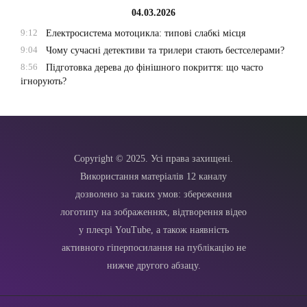
04.03.2026
9:12
Електросистема мотоцикла: типові слабкі місця
9:04
Чому сучасні детективи та трилери стають бестселерами?
8:56
Підготовка дерева до фінішного покриття: що часто
ігнорують?
Copyright © 2025. Усі права захищені.
Використання матеріалів 12 каналу
дозволено за таких умов: збереження
логотипу на зображеннях, відтворення відео
у плеєрі YouTube, а також наявність
активного гіперпосилання на публікацію не
нижче другого абзацу.