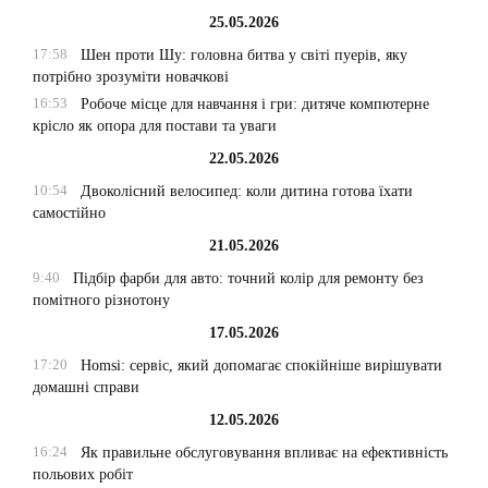
25.05.2026
17:58
Шен проти Шу: головна битва у світі пуерів, яку
потрібно зрозуміти новачкові
16:53
Робоче місце для навчання і гри: дитяче компютерне
крісло як опора для постави та уваги
22.05.2026
10:54
Двоколісний велосипед: коли дитина готова їхати
самостійно
21.05.2026
9:40
Підбір фарби для авто: точний колір для ремонту без
помітного різнотону
17.05.2026
17:20
Homsi: сервіс, який допомагає спокійніше вирішувати
домашні справи
12.05.2026
16:24
Як правильне обслуговування впливає на ефективність
польових робіт