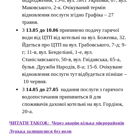
Відродження, 15-б, вул. Лесі Українки, 67, вул.
Маковського, 2-к. Очікуваний термін
відновлення послуги згідно Графіка – 27
травня.
З
13.05 до 10.06
припинено подачу гарячої
води від ЦТП від котельні на вул. Боженка, 32.
Йдеться про ЦТП на вул. Грабовського, 7-д; 9-
г; 11-в, вул. Бенделіані, 1-е, вул.
Станіславського, 50-в, вул. Гнідавська, 65-а,
бульв. Дружби Народів, 8-а; 15-б. Очікуване
відновлення послуги тут відбудеться пізніше –
10 червня.
З
14.05 до 27.05
надання послуги з гарячого
водопостачання припиниться й для
споживачів дахової котельні на вул. Гордіюк,
20-а.
ЧИТАТИ ТАКОЖ: Через аварію кілька мікрорайонів
Луцька залишилися без води