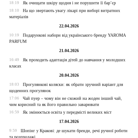
18:19
Як очищати шкіру щодня і не порушити її бар’єр
18:10
На що звертають увагу лікарі при виборі витратних
матеріалів
22.04.2026
10:19
Подарункові набори від українського бренду YAROMA
PARFUM
21.04.2026
16:49
Як проходить адаптація дітей до навчання у молодших
класах
20.04.2026
18:03
Прогулянкові коляски: як обрати зручний варіант для
щоденних прогулянок
17:06
Чай пуер – чому він не схожий на жоден інший чай,
чим корисний та як його правильно заварювати
16:59
Як змінюється освіта у передмісті великих міст
17.04.2026
9:59
Шопінг у Кракові: де шукати бренди, речі ручної роботи
та розпродажі