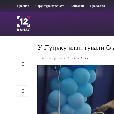
Правила
Структура власності
Контакти
Про канал
У Луцьку влаштували бла
11:40, 26 Травня 2021 /
Hot News