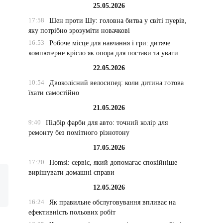
25.05.2026
17:58
Шен проти Шу: головна битва у світі пуерів,
яку потрібно зрозуміти новачкові
16:53
Робоче місце для навчання і гри: дитяче
компютерне крісло як опора для постави та уваги
22.05.2026
10:54
Двоколісний велосипед: коли дитина готова
їхати самостійно
21.05.2026
9:40
Підбір фарби для авто: точний колір для
ремонту без помітного різнотону
17.05.2026
17:20
Homsi: сервіс, який допомагає спокійніше
вирішувати домашні справи
12.05.2026
16:24
Як правильне обслуговування впливає на
ефективність польових робіт