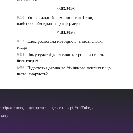
09.03.2026
9:10
Універсальний помічник: топ-10 видів
навісного обладнання для фермера
04.03.2026
9:12
Електросистема мотоцикла: типові слабкі
місця
9:04
Чому сучасні детективи та трилери стають
бестселерами?
8:56
Підготовка дерева до фінішного покриття: що
часто ігнорують?
зображеннях, відтворення відео у плеєрі YouTube, а
зацу.