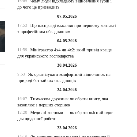
16:05
Чому люди відкладають відновлення зубів і
до чого це призводить
07.05.2026
17:53
Що насправді важливо при першому контакті
з професійним обладнанням
04.05.2026
11:59
Мінітрактор 4х4 чи 4х2: який привід краще
для українського господарства
30.04.2026
9:53
Як організувати комфортний відпочинок на
природі без зайвих складнощів
24.04.2026
16:07
Тимчасова дружина: як обрати книгу, яка
захоплює з перших сторінок
12:20
Медичні костюми — як обрати якісний одяг
для щоденної роботи
23.04.2026
18:19