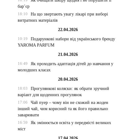
Як очищати шкіру щодня і не порушити її
бар’єр
18:10
На що звертають увагу лікарі при виборі
витратних матеріалів
22.04.2026
10:19
Подарункові набори від українського бренду
YAROMA PARFUM
21.04.2026
16:49
Як проходить адаптація дітей до навчання у
молодших класах
20.04.2026
18:03
Прогулянкові коляски: як обрати зручний
варіант для щоденних прогулянок
17:06
Чай пуер – чому він не схожий на жоден
інший чай, чим корисний та як його правильно
заварювати
16:59
Як змінюється освіта у передмісті великих
міст
17.04.2026