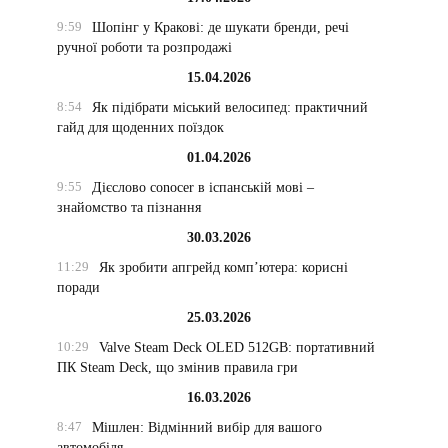
9:59
Шопінг у Кракові: де шукати бренди, речі
ручної роботи та розпродажі
15.04.2026
8:54
Як підібрати міський велосипед: практичний
гайд для щоденних поїздок
01.04.2026
9:55
Дієслово conocer в іспанській мові –
знайомство та пізнання
30.03.2026
11:29
Як зробити апгрейд комп’ютера: корисні
поради
25.03.2026
10:29
Valve Steam Deck OLED 512GB: портативний
ПК Steam Deck, що змінив правила гри
16.03.2026
8:47
Мішлен: Відмінний вибір для вашого
автомобіля