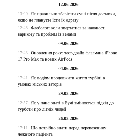
12.06.2026
13:00
Як правильно зберігати суші після доставки,
х
якщо не плануєте їсти їх одразу
12:48
Флеболог: коли звертатися за наявності
варикозу та проблем із венами
09.06.2026
17:43
Оновлення року: тест-драйв флагмана iPhone
17 Pro Max та нових AirPods
04.06.2026
17:41
Як водіям продовжити життя турбіні в
умовах міських заторів
29.05.2026
12:57
Як у пансіонаті в Бучі змінюється підхід до
турботи про літніх людей
26.05.2026
17:11
Що потрібно знати перед перевезенням
лежачого пацієнта