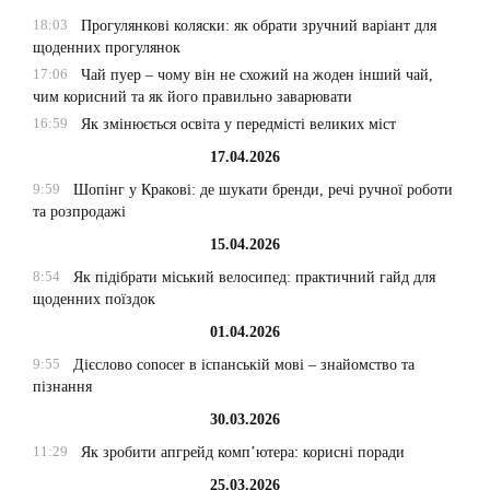
18:03
Прогулянкові коляски: як обрати зручний варіант для
щоденних прогулянок
17:06
Чай пуер – чому він не схожий на жоден інший чай,
чим корисний та як його правильно заварювати
16:59
Як змінюється освіта у передмісті великих міст
17.04.2026
9:59
Шопінг у Кракові: де шукати бренди, речі ручної роботи
та розпродажі
15.04.2026
8:54
Як підібрати міський велосипед: практичний гайд для
щоденних поїздок
01.04.2026
9:55
Дієслово conocer в іспанській мові – знайомство та
пізнання
30.03.2026
11:29
Як зробити апгрейд комп’ютера: корисні поради
25.03.2026