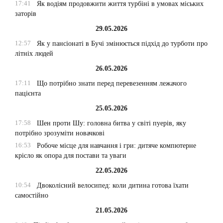
17:41
Як водіям продовжити життя турбіні в умовах міських
заторів
29.05.2026
12:57
Як у пансіонаті в Бучі змінюється підхід до турботи про
літніх людей
26.05.2026
17:11
Що потрібно знати перед перевезенням лежачого
пацієнта
25.05.2026
17:58
Шен проти Шу: головна битва у світі пуерів, яку
потрібно зрозуміти новачкові
16:53
Робоче місце для навчання і гри: дитяче компютерне
крісло як опора для постави та уваги
22.05.2026
10:54
Двоколісний велосипед: коли дитина готова їхати
самостійно
21.05.2026