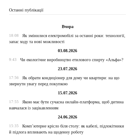
Останні публікації
Вчора
18:08
Як змінилися електромобілі за останні роки: технології,
запас ходу та нові можливості
03.08.2026
9:43
Чи екологічне виробництво етилового спирту «Альфа»?
23.07.2026
17:56
Як обрати кондиціонер для дому чи квартири: на що
звернути увагу перед покупкою
15.07.2026
17:55
Якою має бути сучасна онлайн-платформа, щоб дитина
навчалася із зацікавленням
24.06.2026
15:35
Комп’ютерне крісло біля столу: як кабелі, підлокітники
й підлога впливають на щоденну роботу