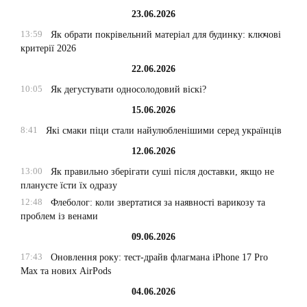
23.06.2026
13:59
Як обрати покрівельний матеріал для будинку: ключові
критерії 2026
22.06.2026
10:05
Як дегустувати односолодовий віскі?
15.06.2026
8:41
Які смаки піци стали найулюбленішими серед українців
12.06.2026
13:00
Як правильно зберігати суші після доставки, якщо не
плануєте їсти їх одразу
12:48
Флеболог: коли звертатися за наявності варикозу та
проблем із венами
09.06.2026
17:43
Оновлення року: тест-драйв флагмана iPhone 17 Pro
Max та нових AirPods
04.06.2026