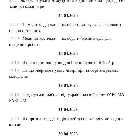
9:53
Як організувати комфортний відпочинок на природі без
зайвих складнощів
24.04.2026
16:07
Тимчасова дружина: як обрати книгу, яка захоплює з
перших сторінок
12:20
Медичні костюми — як обрати якісний одяг для
щоденної роботи
23.04.2026
18:19
Як очищати шкіру щодня і не порушити її бар’єр
18:10
На що звертають увагу лікарі при виборі витратних
матеріалів
22.04.2026
10:19
Подарункові набори від українського бренду YAROMA
PARFUM
21.04.2026
16:49
Як проходить адаптація дітей до навчання у молодших
класах
20.04.2026