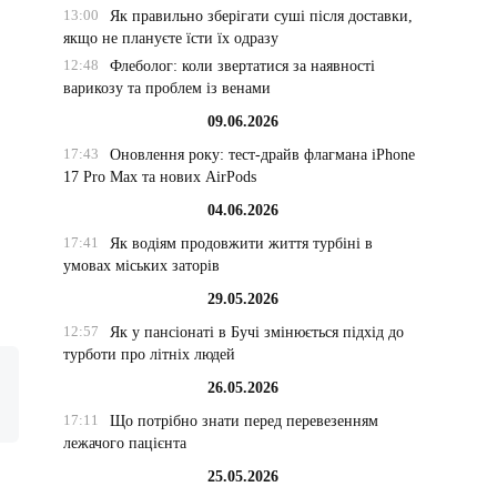
13:00
Як правильно зберігати суші після доставки,
якщо не плануєте їсти їх одразу
12:48
Флеболог: коли звертатися за наявності
варикозу та проблем із венами
09.06.2026
17:43
Оновлення року: тест-драйв флагмана iPhone
17 Pro Max та нових AirPods
04.06.2026
17:41
Як водіям продовжити життя турбіні в
умовах міських заторів
29.05.2026
12:57
Як у пансіонаті в Бучі змінюється підхід до
турботи про літніх людей
26.05.2026
17:11
Що потрібно знати перед перевезенням
лежачого пацієнта
25.05.2026