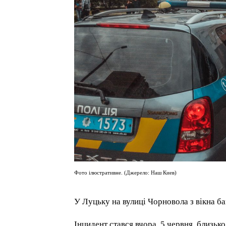
Фото ілюстративне. (Джерело: Наш Киев)
У Луцьку на вулиці Чорновола з вікна ба
Інцидент стався вчора, 5 червня, близьк