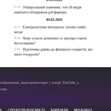
9:10
Універсальний помічник: топ-10 видів
навісного обладнання для фермера
04.03.2026
9:12
Електросистема мотоцикла: типові слабкі
місця
9:04
Чому сучасні детективи та трилери стають
бестселерами?
8:56
Підготовка дерева до фінішного покриття: що
часто ігнорують?
зображеннях, відтворення відео у плеєрі YouTube, а
зацу.
А
СТРУКТУРА ВЛАСНОСТІ
КОНТАКТИ
ПРО КАНАЛ