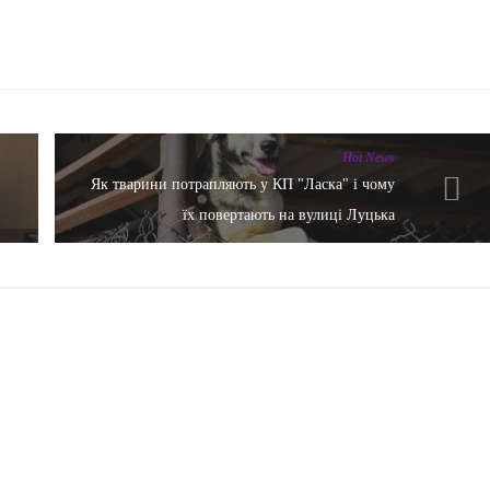
Hot News
Як тварини потрапляють у КП "Ласка" і чому
їх повертають на вулиці Луцька