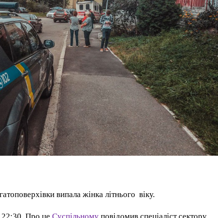
гатоповерхівки випала жінка літнього віку.
о 22:30. Про це
Суспільному
повідомив спеціаліст сектору