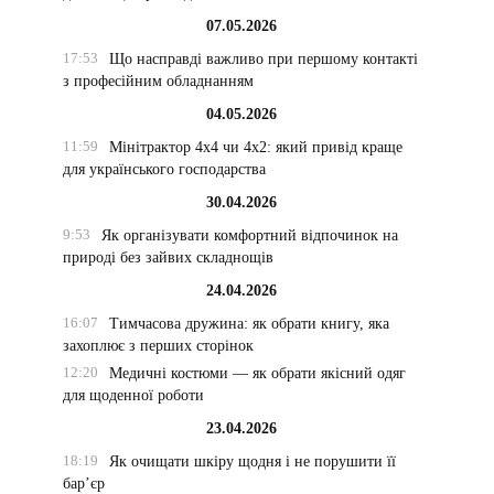
07.05.2026
17:53
Що насправді важливо при першому контакті
з професійним обладнанням
04.05.2026
11:59
Мінітрактор 4х4 чи 4х2: який привід краще
для українського господарства
30.04.2026
9:53
Як організувати комфортний відпочинок на
природі без зайвих складнощів
24.04.2026
16:07
Тимчасова дружина: як обрати книгу, яка
захоплює з перших сторінок
12:20
Медичні костюми — як обрати якісний одяг
для щоденної роботи
23.04.2026
18:19
Як очищати шкіру щодня і не порушити її
бар’єр