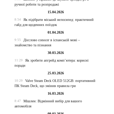
ручної роботи та розпродажі
15.04.2026
8:54
Як підібрати міський велосипед: практичний
гайд для щоденних поїздок
01.04.2026
9:55
Дієслово conocer в іспанській мові –
знайомство та пізнання
30.03.2026
11:29
Як зробити апгрейд комп’ютера: корисні
поради
25.03.2026
10:29
Valve Steam Deck OLED 512GB: портативний
ПК Steam Deck, що змінив правила гри
16.03.2026
8:47
Мішлен: Відмінний вибір для вашого
автомобіля
09.03.2026