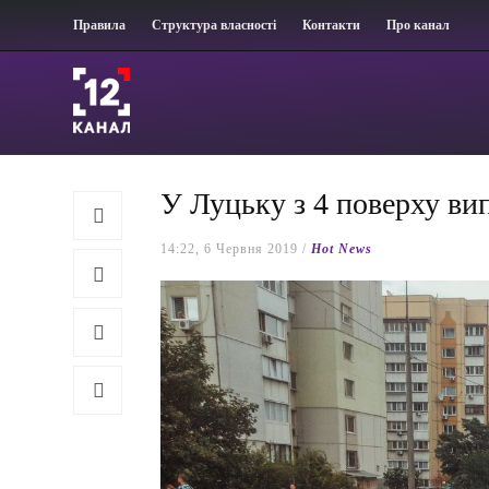
Правила
Структура власності
Контакти
Про канал
У Луцьку з 4 поверху ви
14:22, 6 Червня 2019 /
Hot News