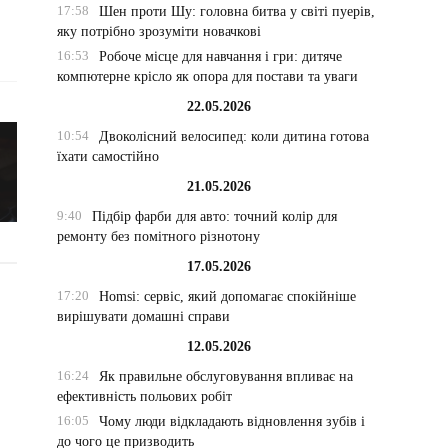
17:58
Шен проти Шу: головна битва у світі пуерів,
яку потрібно зрозуміти новачкові
16:53
Робоче місце для навчання і гри: дитяче
компютерне крісло як опора для постави та уваги
22.05.2026
10:54
Двоколісний велосипед: коли дитина готова
їхати самостійно
21.05.2026
9:40
Підбір фарби для авто: точний колір для
ремонту без помітного різнотону
17.05.2026
17:20
Homsi: сервіс, який допомагає спокійніше
вирішувати домашні справи
12.05.2026
16:24
Як правильне обслуговування впливає на
ефективність польових робіт
16:05
Чому люди відкладають відновлення зубів і
до чого це призводить