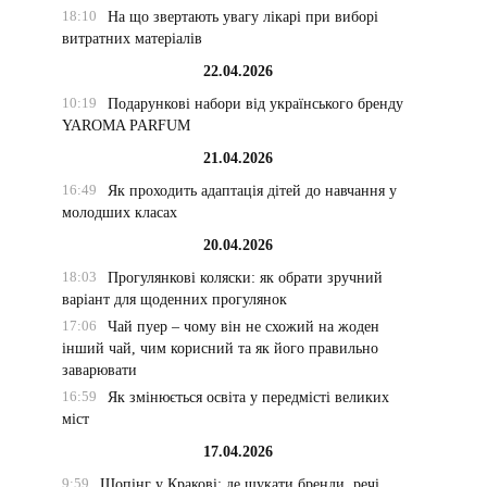
18:10
На що звертають увагу лікарі при виборі
витратних матеріалів
22.04.2026
10:19
Подарункові набори від українського бренду
YAROMA PARFUM
21.04.2026
16:49
Як проходить адаптація дітей до навчання у
молодших класах
20.04.2026
18:03
Прогулянкові коляски: як обрати зручний
варіант для щоденних прогулянок
17:06
Чай пуер – чому він не схожий на жоден
інший чай, чим корисний та як його правильно
заварювати
16:59
Як змінюється освіта у передмісті великих
міст
17.04.2026
9:59
Шопінг у Кракові: де шукати бренди, речі