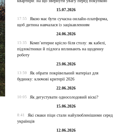
квартири: на що звернути увагу перед покупкою
15.07.2026
17:55
Якою має бути сучасна онлайн-платформа,
щоб дитина навчалася із зацікавленням
24.06.2026
15:35
Комп’ютерне крісло біля столу: як кабелі,
підлокітники й підлога впливають на щоденну
роботу
23.06.2026
13:59
Як обрати покрівельний матеріал для
будинку: ключові критерії 2026
22.06.2026
10:05
Як дегустувати односолодовий віскі?
15.06.2026
8:41
Які смаки піци стали найулюбленішими серед
українців
12.06.2026