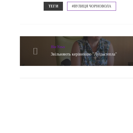
ТЕГИ
#ВУЛИЦЯ ЧОРНОВОЛА
Hot News
Звільняють керівницю "Луцьктепла"