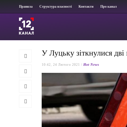
Правила
Структура власності
Контакти
Про канал
У Луцьку зіткнулися дв
10:42, 24 Лютого 2021 /
Hot News