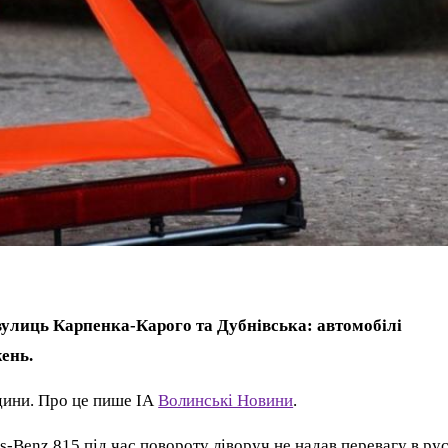
вулиць Карпенка-Карого та Дубнівська: автомобілі
ень.
одини. Про це пише ІА
Волинські Новини
.
-Benz 815 під час повороту ліворуч не надав перевагу в рус