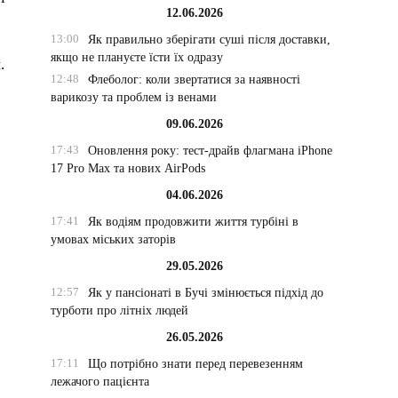
12.06.2026
13:00
Як правильно зберігати суші після доставки,
якщо не плануєте їсти їх одразу
.
12:48
Флеболог: коли звертатися за наявності
варикозу та проблем із венами
09.06.2026
17:43
Оновлення року: тест-драйв флагмана iPhone
17 Pro Max та нових AirPods
04.06.2026
17:41
Як водіям продовжити життя турбіні в
умовах міських заторів
29.05.2026
12:57
Як у пансіонаті в Бучі змінюється підхід до
турботи про літніх людей
26.05.2026
17:11
Що потрібно знати перед перевезенням
лежачого пацієнта