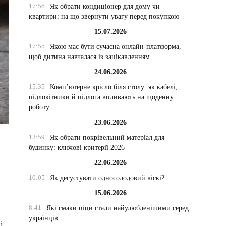
17:56
Як обрати кондиціонер для дому чи
квартири: на що звернути увагу перед покупкою
15.07.2026
17:55
Якою має бути сучасна онлайн-платформа,
щоб дитина навчалася із зацікавленням
24.06.2026
15:35
Комп’ютерне крісло біля столу: як кабелі,
підлокітники й підлога впливають на щоденну
роботу
23.06.2026
13:59
Як обрати покрівельний матеріал для
будинку: ключові критерії 2026
22.06.2026
10:05
Як дегустувати односолодовий віскі?
15.06.2026
8:41
Які смаки піци стали найулюбленішими серед
українців
і