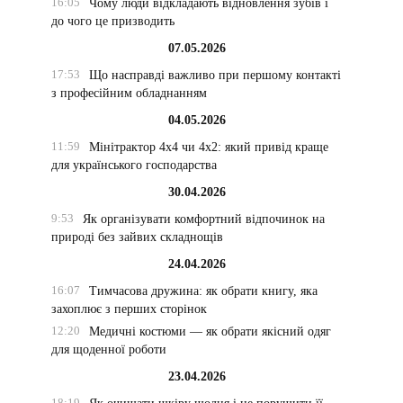
16:05
Чому люди відкладають відновлення зубів і
до чого це призводить
07.05.2026
17:53
Що насправді важливо при першому контакті
з професійним обладнанням
04.05.2026
11:59
Мінітрактор 4х4 чи 4х2: який привід краще
для українського господарства
30.04.2026
9:53
Як організувати комфортний відпочинок на
природі без зайвих складнощів
24.04.2026
16:07
Тимчасова дружина: як обрати книгу, яка
захоплює з перших сторінок
12:20
Медичні костюми — як обрати якісний одяг
для щоденної роботи
23.04.2026
18:19