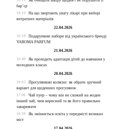
Як очищати шкіру щодня і не порушити її
бар’єр
18:10
На що звертають увагу лікарі при виборі
витратних матеріалів
22.04.2026
10:19
Подарункові набори від українського бренду
YAROMA PARFUM
21.04.2026
16:49
Як проходить адаптація дітей до навчання у
молодших класах
20.04.2026
18:03
Прогулянкові коляски: як обрати зручний
варіант для щоденних прогулянок
17:06
Чай пуер – чому він не схожий на жоден
інший чай, чим корисний та як його правильно
заварювати
16:59
Як змінюється освіта у передмісті великих
міст
17.04.2026