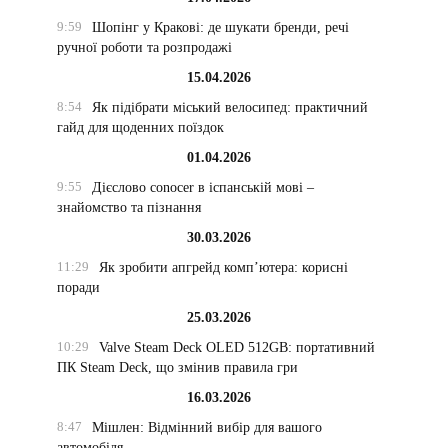
9:59
Шопінг у Кракові: де шукати бренди, речі
ручної роботи та розпродажі
15.04.2026
8:54
Як підібрати міський велосипед: практичний
гайд для щоденних поїздок
01.04.2026
9:55
Дієслово conocer в іспанській мові –
знайомство та пізнання
30.03.2026
11:29
Як зробити апгрейд комп’ютера: корисні
поради
25.03.2026
10:29
Valve Steam Deck OLED 512GB: портативний
ПК Steam Deck, що змінив правила гри
16.03.2026
8:47
Мішлен: Відмінний вибір для вашого
автомобіля