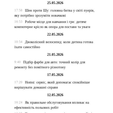
25.05.2026
17:58
Шен проти Шу: головна битва у світі пуерів,
яку потрібно зрозуміти новачкові
16:53
Робоче місце для навчання і гри: дитяче
компютерне крісло як опора для постави та уваги
22.05.2026
10:54
Двоколісний велосипед: коли дитина готова
їхати самостійно
21.05.2026
9:40
Підбір фарби для авто: точний колір для
ремонту без помітного різнотону
17.05.2026
17:20
Homsi: сервіс, який допомагає спокійніше
вирішувати домашні справи
12.05.2026
16:24
Як правильне обслуговування впливає на
ефективність польових робіт