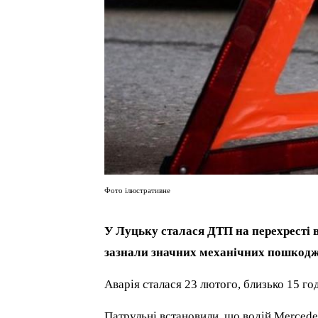
Фото ілюстративне
У Луцьку сталася ДТП на перехресті 
зазнали значних механічних пошкодж
Аварія сталася 23 лютого, близько 15 г
Патрульні встановили, що водій Mercedes