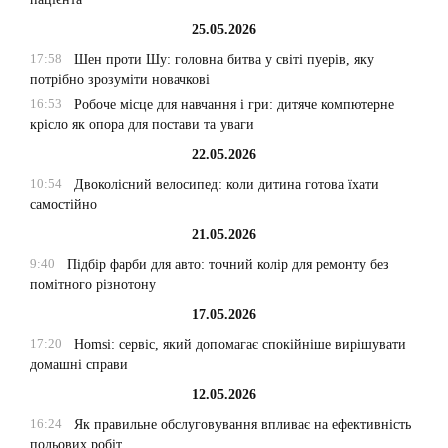
25.05.2026
17:58
Шен проти Шу: головна битва у світі пуерів, яку
потрібно зрозуміти новачкові
16:53
Робоче місце для навчання і гри: дитяче компютерне
крісло як опора для постави та уваги
22.05.2026
10:54
Двоколісний велосипед: коли дитина готова їхати
самостійно
21.05.2026
9:40
Підбір фарби для авто: точний колір для ремонту без
помітного різнотону
17.05.2026
17:20
Homsi: сервіс, який допомагає спокійніше вирішувати
домашні справи
12.05.2026
16:24
Як правильне обслуговування впливає на ефективність
польових робіт