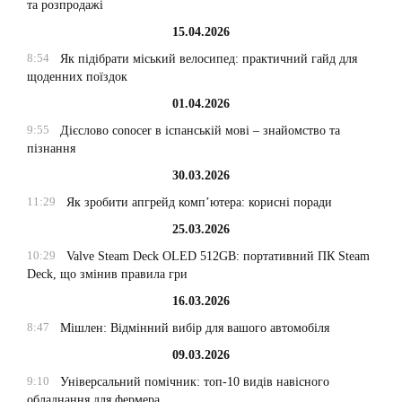
та розпродажі
15.04.2026
8:54
Як підібрати міський велосипед: практичний гайд для
щоденних поїздок
01.04.2026
9:55
Дієслово conocer в іспанській мові – знайомство та
пізнання
30.03.2026
11:29
Як зробити апгрейд комп’ютера: корисні поради
25.03.2026
10:29
Valve Steam Deck OLED 512GB: портативний ПК Steam
Deck, що змінив правила гри
16.03.2026
8:47
Мішлен: Відмінний вибір для вашого автомобіля
09.03.2026
9:10
Універсальний помічник: топ-10 видів навісного
обладнання для фермера