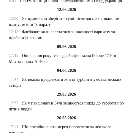
8:41
Які смаки піци стали найулюбленішими серед українців
12.06.2026
13:00
Як правильно зберігати суші після доставки, якщо не
плануєте їсти їх одразу
12:48
Флеболог: коли звертатися за наявності варикозу та
проблем із венами
09.06.2026
17:43
Оновлення року: тест-драйв флагмана iPhone 17 Pro
Max та нових AirPods
04.06.2026
17:41
Як водіям продовжити життя турбіні в умовах міських
заторів
29.05.2026
12:57
Як у пансіонаті в Бучі змінюється підхід до турботи про
літніх людей
26.05.2026
17:11
Що потрібно знати перед перевезенням лежачого
пацієнта