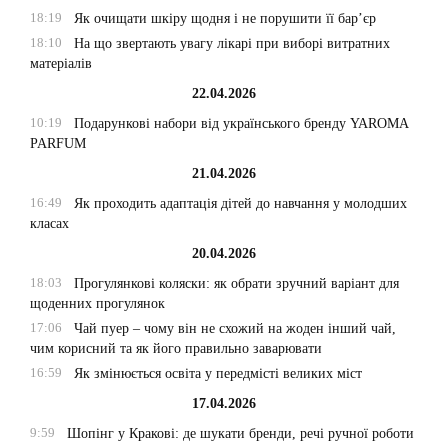
18:19
Як очищати шкіру щодня і не порушити її бар’єр
18:10
На що звертають увагу лікарі при виборі витратних
матеріалів
22.04.2026
10:19
Подарункові набори від українського бренду YAROMA
PARFUM
21.04.2026
16:49
Як проходить адаптація дітей до навчання у молодших
класах
20.04.2026
18:03
Прогулянкові коляски: як обрати зручний варіант для
щоденних прогулянок
17:06
Чай пуер – чому він не схожий на жоден інший чай,
чим корисний та як його правильно заварювати
16:59
Як змінюється освіта у передмісті великих міст
17.04.2026
9:59
Шопінг у Кракові: де шукати бренди, речі ручної роботи