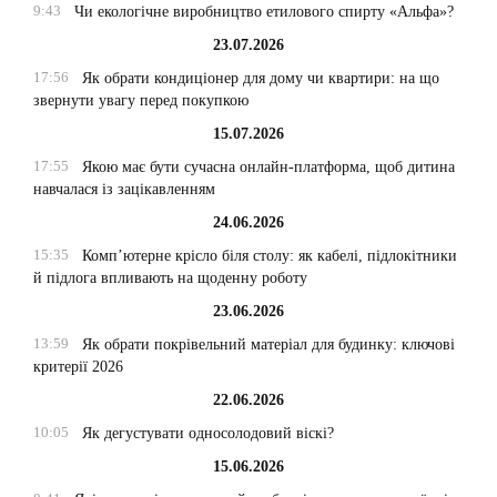
9:43
Чи екологічне виробництво етилового спирту «Альфа»?
23.07.2026
17:56
Як обрати кондиціонер для дому чи квартири: на що
звернути увагу перед покупкою
15.07.2026
17:55
Якою має бути сучасна онлайн-платформа, щоб дитина
навчалася із зацікавленням
24.06.2026
15:35
Комп’ютерне крісло біля столу: як кабелі, підлокітники
й підлога впливають на щоденну роботу
23.06.2026
13:59
Як обрати покрівельний матеріал для будинку: ключові
критерії 2026
22.06.2026
10:05
Як дегустувати односолодовий віскі?
15.06.2026