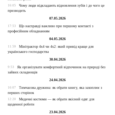
16:05
Чому люди відкладають відновлення зубів і до чого це
призводить
07.05.2026
17:53
Що насправді важливо при першому контакті з
професійним обладнанням
04.05.2026
11:59
Мінітрактор 4х4 чи 4х2: який привід краще для
українського господарства
30.04.2026
9:53
Як організувати комфортний відпочинок на природі без
зайвих складнощів
24.04.2026
16:07
Тимчасова дружина: як обрати книгу, яка захоплює з
перших сторінок
12:20
Медичні костюми — як обрати якісний одяг для
щоденної роботи
23.04.2026