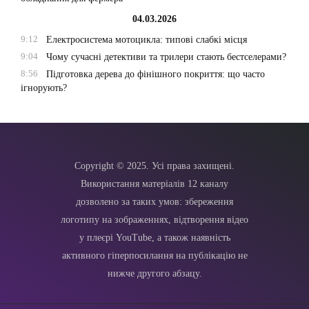
04.03.2026
9:12
Електросистема мотоцикла: типові слабкі місця
9:04
Чому сучасні детективи та трилери стають бестселерами?
8:56
Підготовка дерева до фінішного покриття: що часто
ігнорують?
Copyright © 2025. Усі права захищені.
Використання матеріалів 12 каналу
дозволено за таких умов: збереження
логотипу на зображеннях, відтворення відео
у плеєрі YouTube, а також наявність
активного гіперпосилання на публікацію не
нижче другого абзацу.