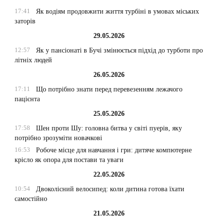
17:41
Як водіям продовжити життя турбіні в умовах міських
заторів
29.05.2026
12:57
Як у пансіонаті в Бучі змінюється підхід до турботи про
літніх людей
26.05.2026
17:11
Що потрібно знати перед перевезенням лежачого
пацієнта
25.05.2026
17:58
Шен проти Шу: головна битва у світі пуерів, яку
потрібно зрозуміти новачкові
16:53
Робоче місце для навчання і гри: дитяче компютерне
крісло як опора для постави та уваги
22.05.2026
10:54
Двоколісний велосипед: коли дитина готова їхати
самостійно
21.05.2026