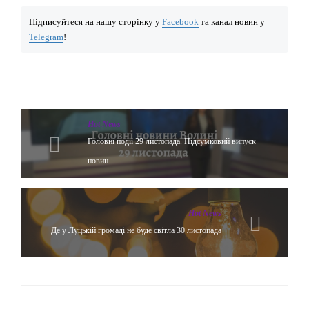
Підписуйтеся на нашу сторінку у
Facebook
та канал новин у
Telegram
!
Hot News
Головні події 29 листопада. Підсумковий випуск
новин
Hot News
Де у Луцькій громаді не буде світла 30 листопада