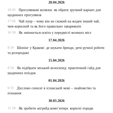
20.04.2026
18:03
Прогулянкові коляски: як обрати зручний варіант для
щоденних прогулянок
17:06
Чай пуер – чому він не схожий на жоден інший чай,
чим корисний та як його правильно заварювати
16:59
Як змінюється освіта у передмісті великих міст
17.04.2026
9:59
Шопінг у Кракові: де шукати бренди, речі ручної роботи
та розпродажі
15.04.2026
8:54
Як підібрати міський велосипед: практичний гайд для
щоденних поїздок
01.04.2026
9:55
Дієслово conocer в іспанській мові – знайомство та
пізнання
30.03.2026
11:29
Як зробити апгрейд комп’ютера: корисні поради