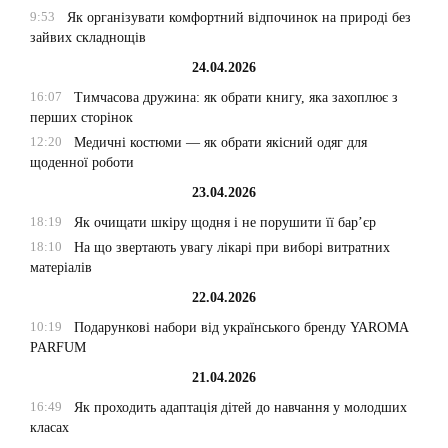
9:53
Як організувати комфортний відпочинок на природі без
зайвих складнощів
24.04.2026
16:07
Тимчасова дружина: як обрати книгу, яка захоплює з
перших сторінок
12:20
Медичні костюми — як обрати якісний одяг для
щоденної роботи
23.04.2026
18:19
Як очищати шкіру щодня і не порушити її бар’єр
18:10
На що звертають увагу лікарі при виборі витратних
матеріалів
22.04.2026
10:19
Подарункові набори від українського бренду YAROMA
PARFUM
21.04.2026
16:49
Як проходить адаптація дітей до навчання у молодших
класах