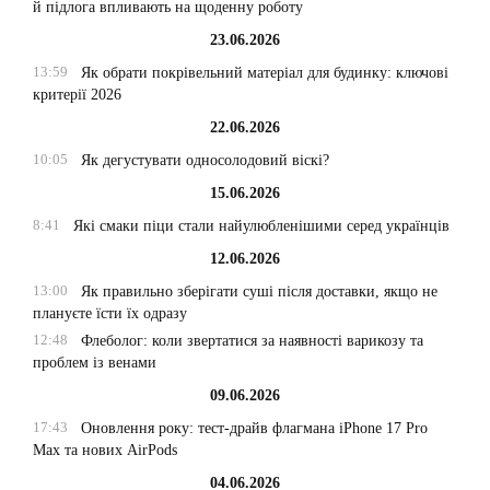
й підлога впливають на щоденну роботу
23.06.2026
13:59
Як обрати покрівельний матеріал для будинку: ключові
критерії 2026
22.06.2026
10:05
Як дегустувати односолодовий віскі?
15.06.2026
8:41
Які смаки піци стали найулюбленішими серед українців
12.06.2026
13:00
Як правильно зберігати суші після доставки, якщо не
плануєте їсти їх одразу
12:48
Флеболог: коли звертатися за наявності варикозу та
проблем із венами
09.06.2026
17:43
Оновлення року: тест-драйв флагмана iPhone 17 Pro
Max та нових AirPods
04.06.2026