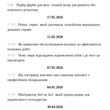
9:40
Підбір фарби для авто: точний колір для ремонту без
помітного різнотону
17.05.2026
17:20
Homsi: сервіс, який допомагає спокійніше вирішувати
домашні справи
12.05.2026
16:24
Як правильне обслуговування впливає на ефективність
польових робіт
16:05
Чому люди відкладають відновлення зубів і до чого це
призводить
07.05.2026
17:53
Що насправді важливо при першому контакті з
професійним обладнанням
04.05.2026
11:59
Мінітрактор 4х4 чи 4х2: який привід краще для
українського господарства
30.04.2026