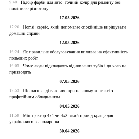
9:40
Підбір фарби для авто: точний колір для ремонту без
помітного різнотону
17.05.2026
17:20
Homsi: сервіс, який допомагає спокійніше вирішувати
домашні справи
12.05.2026
16:24
Як правильне обслуговування впливає на ефективність
польових робіт
16:05
Чому люди відкладають відновлення зубів і до чого це
призводить
07.05.2026
17:53
Що насправді важливо при першому контакті з
професійним обладнанням
04.05.2026
11:59
Мінітрактор 4х4 чи 4х2: який привід краще для
українського господарства
30.04.2026