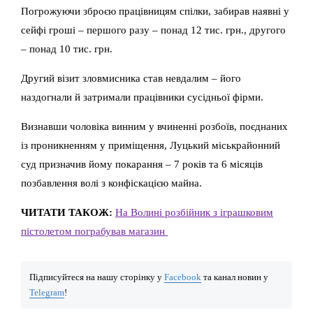
Погрожуючи зброєю працівницям спілки, забирав наявні у
сейфі гроші – першого разу – понад 12 тис. грн., другого
– понад 10 тис. грн.
Другий візит зловмисника став невдалим – його
наздогнали й затримали працівники сусідньої фірми.
Визнавши чоловіка винним у вчиненні розбоїв, поєднаних
із проникненням у приміщення, Луцький міськрайонний
суд призначив йому покарання – 7 років та 6 місяців
позбавлення волі з конфіскацією майна.
ЧИТАТИ ТАКОЖ:
На Волині розбійник з іграшковим
пістолетом пограбував магазин
Підписуйтеся на нашу сторінку у
Facebook
та канал новин у
Telegram
!