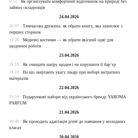
9:53
Як організувати комфортний відпочинок на природі без
зайвих складнощів
24.04.2026
16:07
Тимчасова дружина: як обрати книгу, яка захоплює з
перших сторінок
12:20
Медичні костюми — як обрати якісний одяг для
щоденної роботи
23.04.2026
18:19
Як очищати шкіру щодня і не порушити її бар’єр
18:10
На що звертають увагу лікарі при виборі витратних
матеріалів
22.04.2026
10:19
Подарункові набори від українського бренду YAROMA
PARFUM
21.04.2026
16:49
Як проходить адаптація дітей до навчання у молодших
класах
20.04.2026