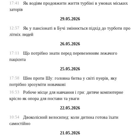
17:41
Як водіям продовжити життя турбіні в умовах міських
заторів
29.05.2026
12:57
Як у пансіонаті в Бучі змінюється підхід до турботи про
літніх людей
26.05.2026
17:11
Що потрібно знати перед перевезенням лежачого
пацієнта
25.05.2026
17:58
Шен проти Шу: головна битва у світі пуерів, яку
потрібно зрозуміти новачкові
16:53
Робоче місце для навчання і гри: дитяче компютерне
крісло як опора для постави та уваги
22.05.2026
10:54
Двоколісний велосипед: коли дитина готова їхати
самостійно
21.05.2026