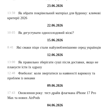
23.06.2026
13:59
Як обрати покрівельний матеріал для будинку: ключові
критерії 2026
22.06.2026
10:05
Як дегустувати односолодовий віскі?
15.06.2026
8:41
Які смаки піци стали найулюбленішими серед українців
12.06.2026
13:00
Як правильно зберігати суші після доставки, якщо не
плануєте їсти їх одразу
12:48
Флеболог: коли звертатися за наявності варикозу та
проблем із венами
09.06.2026
17:43
Оновлення року: тест-драйв флагмана iPhone 17 Pro
Max та нових AirPods
04.06.2026