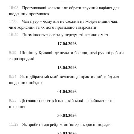
18:03
Прогулянкові коляски: як обрати зручний варіант для
щоденних прогулянок
17:06
Чай пуер – чому він не схожий на жоден інший чай,
чим корисний та як його правильно заварювати
16:59
Як змінюється освіта у передмісті великих міст
17.04.2026
9:59
Шопінг у Кракові: де шукати бренди, речі ручної роботи
та розпродажі
15.04.2026
8:54
Як підібрати міський велосипед: практичний гайд для
щоденних поїздок
01.04.2026
9:55
Дієслово conocer в іспанській мові – знайомство та
пізнання
30.03.2026
11:29
Як зробити апгрейд комп’ютера: корисні поради
25.03.2026