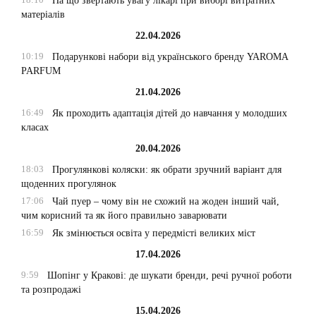
На що звертають увагу лікарі при виборі витратних
матеріалів
22.04.2026
10:19
Подарункові набори від українського бренду YAROMA
PARFUM
21.04.2026
16:49
Як проходить адаптація дітей до навчання у молодших
класах
20.04.2026
18:03
Прогулянкові коляски: як обрати зручний варіант для
щоденних прогулянок
17:06
Чай пуер – чому він не схожий на жоден інший чай,
чим корисний та як його правильно заварювати
16:59
Як змінюється освіта у передмісті великих міст
17.04.2026
9:59
Шопінг у Кракові: де шукати бренди, речі ручної роботи
та розпродажі
15.04.2026