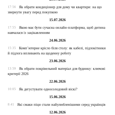
17:56
Як обрати кондиціонер для дому чи квартири: на що
звернути увагу перед покупкою
15.07.2026
17:55
Якою має бути сучасна онлайн-платформа, щоб дитина
навчалася із зацікавленням
24.06.2026
15:35
Комп’ютерне крісло біля столу: як кабелі, підлокітники
й підлога впливають на щоденну роботу
23.06.2026
13:59
Як обрати покрівельний матеріал для будинку: ключові
критерії 2026
22.06.2026
10:05
Як дегустувати односолодовий віскі?
15.06.2026
8:41
Які смаки піци стали найулюбленішими серед українців
12.06.2026