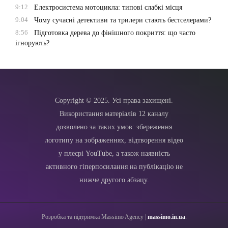
9:12
Електросистема мотоцикла: типові слабкі місця
9:04
Чому сучасні детективи та трилери стають бестселерами?
8:56
Підготовка дерева до фінішного покриття: що часто
ігнорують?
Copyright © 2025. Усі права захищені.
Використання матеріалів 12 каналу
дозволено за таких умов: збереження
логотипу на зображеннях, відтворення відео
у плеєрі YouTube, а також наявність
активного гіперпосилання на публікацію не
нижче другого абзацу.
Розробка та підтримка Massimo Agency |
massimo.in.ua
.