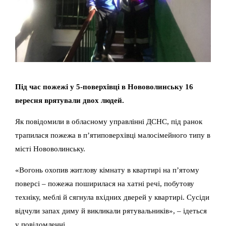
Під час пожежі у 5-поверхівці в Нововолинську 16
вересня врятували двох людей.
Як повідомили в обласному управлінні ДСНС, під ранок
трапилася пожежа в п’ятиповерхівці малосімейного типу в
місті Нововолинську.
«Вогонь охопив житлову кімнату в квартирі на п’ятому
поверсі – пожежа поширилася на хатні речі, побутову
техніку, меблі й сягнула вхідних дверей у квартирі. Сусіди
відчули запах диму й викликали рятувальників», – ідеться
у повідомленні.