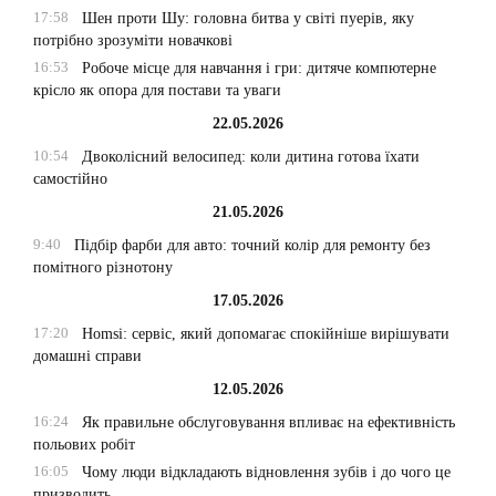
17:58
Шен проти Шу: головна битва у світі пуерів, яку
потрібно зрозуміти новачкові
16:53
Робоче місце для навчання і гри: дитяче компютерне
крісло як опора для постави та уваги
22.05.2026
10:54
Двоколісний велосипед: коли дитина готова їхати
самостійно
21.05.2026
9:40
Підбір фарби для авто: точний колір для ремонту без
помітного різнотону
17.05.2026
17:20
Homsi: сервіс, який допомагає спокійніше вирішувати
домашні справи
12.05.2026
16:24
Як правильне обслуговування впливає на ефективність
польових робіт
16:05
Чому люди відкладають відновлення зубів і до чого це
призводить