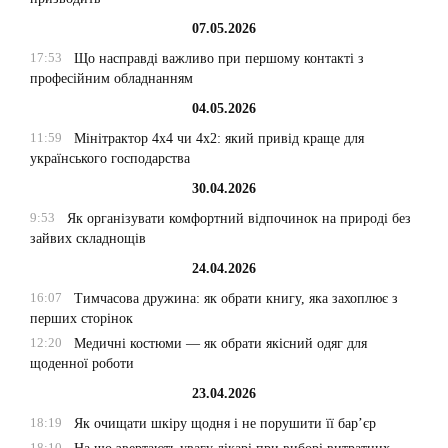
07.05.2026
17:53
Що насправді важливо при першому контакті з
професійним обладнанням
04.05.2026
11:59
Мінітрактор 4х4 чи 4х2: який привід краще для
українського господарства
30.04.2026
9:53
Як організувати комфортний відпочинок на природі без
зайвих складнощів
24.04.2026
16:07
Тимчасова дружина: як обрати книгу, яка захоплює з
перших сторінок
12:20
Медичні костюми — як обрати якісний одяг для
щоденної роботи
23.04.2026
18:19
Як очищати шкіру щодня і не порушити її бар’єр
18:10