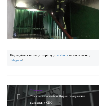
Підписуйтеся на нашу сторінку у
Facebook
та канал новин у
Telegram
!
Yсі новини
Убивство чоловіка біля Луцька: підозрюваних
відправили у СІЗО