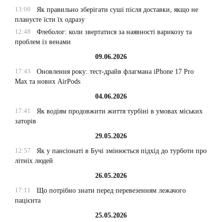
13:00
Як правильно зберігати суші після доставки, якщо не
плануєте їсти їх одразу
12:48
Флеболог: коли звертатися за наявності варикозу та
проблем із венами
09.06.2026
17:43
Оновлення року: тест-драйв флагмана iPhone 17 Pro
Max та нових AirPods
04.06.2026
17:41
Як водіям продовжити життя турбіні в умовах міських
заторів
29.05.2026
12:57
Як у пансіонаті в Бучі змінюється підхід до турботи про
літніх людей
26.05.2026
17:11
Що потрібно знати перед перевезенням лежачого
пацієнта
25.05.2026