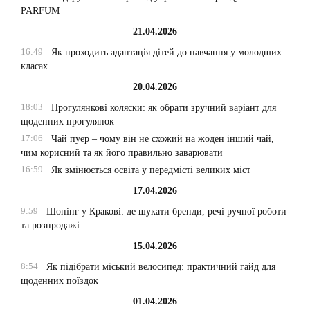
PARFUM
21.04.2026
16:49
Як проходить адаптація дітей до навчання у молодших
класах
20.04.2026
18:03
Прогулянкові коляски: як обрати зручний варіант для
щоденних прогулянок
17:06
Чай пуер – чому він не схожий на жоден інший чай,
чим корисний та як його правильно заварювати
16:59
Як змінюється освіта у передмісті великих міст
17.04.2026
9:59
Шопінг у Кракові: де шукати бренди, речі ручної роботи
та розпродажі
15.04.2026
8:54
Як підібрати міський велосипед: практичний гайд для
щоденних поїздок
01.04.2026