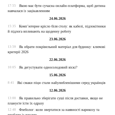
17:55
Якою має бути сучасна онлайн-платформа, щоб дитина
навчалася із зацікавленням
24.06.2026
15:35
Комп’ютерне крісло біля столу: як кабелі, підлокітники
й підлога впливають на щоденну роботу
23.06.2026
13:59
Як обрати покрівельний матеріал для будинку: ключові
критерії 2026
22.06.2026
10:05
Як дегустувати односолодовий віскі?
15.06.2026
8:41
Які смаки піци стали найулюбленішими серед українців
12.06.2026
13:00
Як правильно зберігати суші після доставки, якщо не
плануєте їсти їх одразу
12:48
Флеболог: коли звертатися за наявності варикозу та
проблем із венами