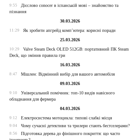
9:55
Дієслово conocer в іспанській мові – знайомство та
пізнання
30.03.2026
11:29
Як зробити апгрейд комп’ютера: корисні поради
25.03.2026
10:29
Valve Steam Deck OLED 512GB: портативний ПК Steam
Deck, що змінив правила гри
16.03.2026
8:47
Мішлен: Відмінний вибір для вашого автомобіля
09.03.2026
9:10
Універсальний помічник: топ-10 видів навісного
обладнання для фермера
04.03.2026
9:12
Електросистема мотоцикла: типові слабкі місця
9:04
Чому сучасні детективи та трилери стають бестселерами?
8:56
Підготовка дерева до фінішного покриття: що часто
ігнорують?