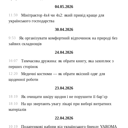
04.05.2026
11:59
Мінітрактор 4х4 чи 4х2: який привід краще для
українського господарства
30.04.2026
9:53
Як організувати комфортний відпочинок на природі без
зайвих складнощів
24.04.2026
16:07
Тимчасова дружина: як обрати книгу, яка захоплює з
перших сторінок
12:20
Медичні костюми — як обрати якісний одяг для
щоденної роботи
23.04.2026
18:19
Як очищати шкіру щодня і не порушити її бар’єр
18:10
На що звертають увагу лікарі при виборі витратних
матеріалів
22.04.2026
10:19
Подарункові набори від українського бренду YAROMA