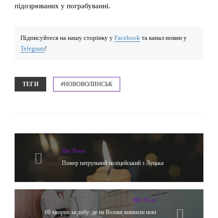
підозрюваних у пограбуванні.
Підписуйтеся на нашу сторінку у
Facebook
та канал новин у
Telegram
!
ТЕГИ
#НОВОВОЛИНСЬК
Hot News
Помер патрульний поліцейський з Луцька
Hot News
60 хворих за добу: де на Волині виявили нові