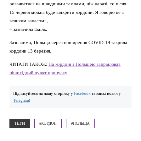
розвиватися не швидшими темпами, ніж наразі, то після
15 червня можна буде відкрити кордони. Я говорю це з
великим запасом”,
– зазначила Еміль.
Зазначимо, Польща через поширення COVID-19 закрила
кордони 13 березня.
ЧИТАТИ ТАКОЖ:
На кордоні з Польщею запрацював
пішохідний пункт пропуску
Підписуйтеся на нашу сторінку у
Facebook
та канал новин у
Telegram
!
ТЕГИ
#КОРДОН
#ПОЛЬЩА