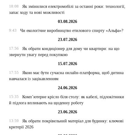
18:08
Як змінилися електромобілі за останні роки: технології,
запас ходу та нові можливості
03.08.2026
9:43
Чи екологічне виробництво етилового спирту «Альфа»?
23.07.2026
17:56
Як обрати кондиціонер для дому чи квартири: на що
звернути увагу перед покупкою
15.07.2026
17:55
Якою має бути сучасна онлайн-платформа, щоб дитина
навчалася із зацікавленням
24.06.2026
15:35
Комп’ютерне крісло біля столу: як кабелі, підлокітники
й підлога впливають на щоденну роботу
23.06.2026
13:59
Як обрати покрівельний матеріал для будинку: ключові
критерії 2026