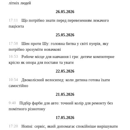
літніх людей
26.05.2026
17:11
Що потрібно знати перед перевезенням лежачого
пацієнта
25.05.2026
17:58
Шен проти Шу: головна битва у світі пуерів, яку
потрібно зрозуміти новачкові
16:53
Робоче місце для навчання і гри: дитяче компютерне
крісло як опора для постави та уваги
22.05.2026
10:54
Двоколісний велосипед: коли дитина готова їхати
самостійно
21.05.2026
9:40
Підбір фарби для авто: точний колір для ремонту без
помітного різнотону
17.05.2026
17:20
Homsi: сервіс, який допомагає спокійніше вирішувати