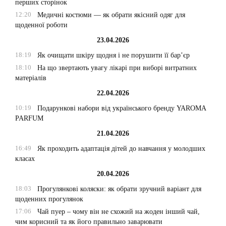
перших сторінок
12:20
Медичні костюми — як обрати якісний одяг для
щоденної роботи
23.04.2026
18:19
Як очищати шкіру щодня і не порушити її бар’єр
18:10
На що звертають увагу лікарі при виборі витратних
матеріалів
22.04.2026
10:19
Подарункові набори від українського бренду YAROMA
PARFUM
21.04.2026
16:49
Як проходить адаптація дітей до навчання у молодших
класах
20.04.2026
18:03
Прогулянкові коляски: як обрати зручний варіант для
щоденних прогулянок
17:06
Чай пуер – чому він не схожий на жоден інший чай,
чим корисний та як його правильно заварювати