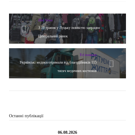
Hot News
З 19 травня у Луцьку повністю запрацює
Центральний ринок
Yсі новини
Українські медики отримали від благодійників 115
тисяч медичних костюмів
Останні публікації
06.08.2026