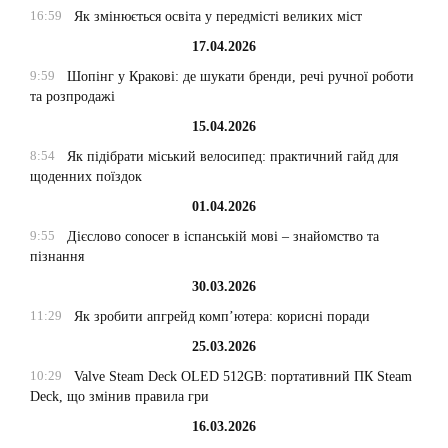
16:59
Як змінюється освіта у передмісті великих міст
17.04.2026
9:59
Шопінг у Кракові: де шукати бренди, речі ручної роботи
та розпродажі
15.04.2026
8:54
Як підібрати міський велосипед: практичний гайд для
щоденних поїздок
01.04.2026
9:55
Дієслово conocer в іспанській мові – знайомство та
пізнання
30.03.2026
11:29
Як зробити апгрейд комп’ютера: корисні поради
25.03.2026
10:29
Valve Steam Deck OLED 512GB: портативний ПК Steam
Deck, що змінив правила гри
16.03.2026