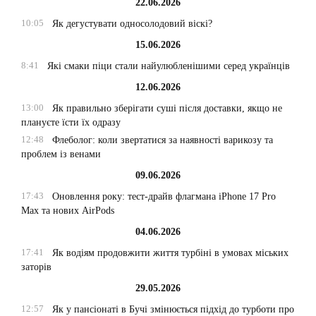
22.06.2026
10:05
Як дегустувати односолодовий віскі?
15.06.2026
8:41
Які смаки піци стали найулюбленішими серед українців
12.06.2026
13:00
Як правильно зберігати суші після доставки, якщо не
плануєте їсти їх одразу
12:48
Флеболог: коли звертатися за наявності варикозу та
проблем із венами
09.06.2026
17:43
Оновлення року: тест-драйв флагмана iPhone 17 Pro
Max та нових AirPods
04.06.2026
17:41
Як водіям продовжити життя турбіні в умовах міських
заторів
29.05.2026
12:57
Як у пансіонаті в Бучі змінюється підхід до турботи про