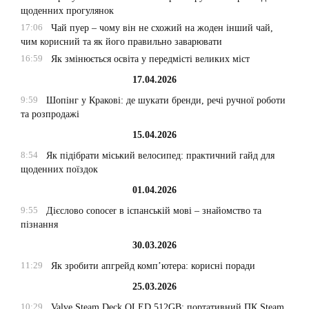
щоденних прогулянок
17:06
Чай пуер – чому він не схожий на жоден інший чай,
чим корисний та як його правильно заварювати
16:59
Як змінюється освіта у передмісті великих міст
17.04.2026
9:59
Шопінг у Кракові: де шукати бренди, речі ручної роботи
та розпродажі
15.04.2026
8:54
Як підібрати міський велосипед: практичний гайд для
щоденних поїздок
01.04.2026
9:55
Дієслово conocer в іспанській мові – знайомство та
пізнання
30.03.2026
11:29
Як зробити апгрейд комп’ютера: корисні поради
25.03.2026
10:29
Valve Steam Deck OLED 512GB: портативний ПК Steam