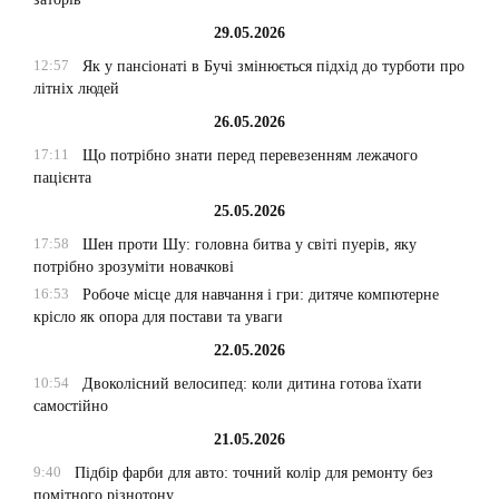
29.05.2026
12:57
Як у пансіонаті в Бучі змінюється підхід до турботи про
літніх людей
26.05.2026
17:11
Що потрібно знати перед перевезенням лежачого
пацієнта
25.05.2026
17:58
Шен проти Шу: головна битва у світі пуерів, яку
потрібно зрозуміти новачкові
16:53
Робоче місце для навчання і гри: дитяче компютерне
крісло як опора для постави та уваги
22.05.2026
10:54
Двоколісний велосипед: коли дитина готова їхати
самостійно
21.05.2026
9:40
Підбір фарби для авто: точний колір для ремонту без
помітного різнотону