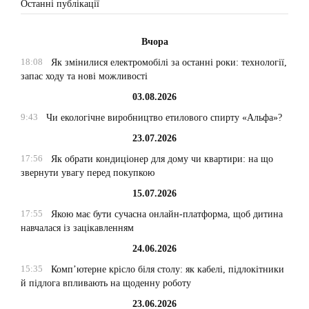
Останні публікації
Вчора
18:08
Як змінилися електромобілі за останні роки: технології,
запас ходу та нові можливості
03.08.2026
9:43
Чи екологічне виробництво етилового спирту «Альфа»?
23.07.2026
17:56
Як обрати кондиціонер для дому чи квартири: на що
звернути увагу перед покупкою
15.07.2026
17:55
Якою має бути сучасна онлайн-платформа, щоб дитина
навчалася із зацікавленням
24.06.2026
15:35
Комп’ютерне крісло біля столу: як кабелі, підлокітники
й підлога впливають на щоденну роботу
23.06.2026