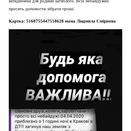
непідйомна для родини загиблого. Всіх небайдужих
просять допомогти зібрати гроші.
Картка: 5168755447518628 мама Людмила Смірнова