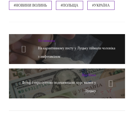
#НОВИНИ ВОЛИНЬ
#ПОЛЬЩА
#УКРАЇНА
Yсі новини
На карантинному посту у Луцьку піймали чоловіка
з амфетаміном
Hot News
Долар і євро суттєво подешевшали: курс валют у
Луцьку