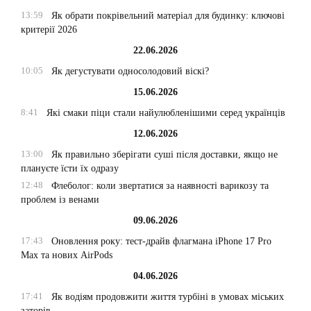
13:59
Як обрати покрівельний матеріал для будинку: ключові
критерії 2026
22.06.2026
10:05
Як дегустувати односолодовий віскі?
15.06.2026
8:41
Які смаки піци стали найулюбленішими серед українців
12.06.2026
13:00
Як правильно зберігати суші після доставки, якщо не
плануєте їсти їх одразу
12:48
Флеболог: коли звертатися за наявності варикозу та
проблем із венами
09.06.2026
17:43
Оновлення року: тест-драйв флагмана iPhone 17 Pro
Max та нових AirPods
04.06.2026
17:41
Як водіям продовжити життя турбіні в умовах міських
заторів