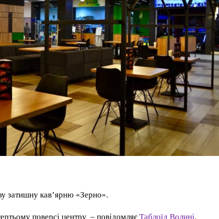
ву затишну кав’ярню «Зерно».
 тертьому поверсі центру – повідомляє
Таблоїд Волині
.