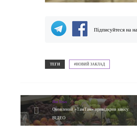
Підписуйтеся на н
ТЕГИ
#НОВИЙ ЗАКЛАД
Hot News
Оновлений «ТамТам» привідкрив завісу.
ВІДЕО