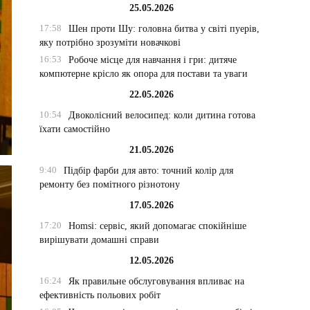
25.05.2026
17:58
Шен проти Шу: головна битва у світі пуерів,
яку потрібно зрозуміти новачкові
16:53
Робоче місце для навчання і гри: дитяче
компютерне крісло як опора для постави та уваги
22.05.2026
10:54
Двоколісний велосипед: коли дитина готова
їхати самостійно
21.05.2026
9:40
Підбір фарби для авто: точний колір для
ремонту без помітного різнотону
17.05.2026
17:20
Homsi: сервіс, який допомагає спокійніше
вирішувати домашні справи
12.05.2026
16:24
Як правильне обслуговування впливає на
ефективність польових робіт