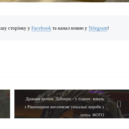
ашу сторінку у
Facebook
та канал новин у
Telegram
!
Hot News
Дракона зробив, Дейнеріс - у планах: коваль
з Рівненщини виготовляє унікальні вироби з
заліза. ФОТО