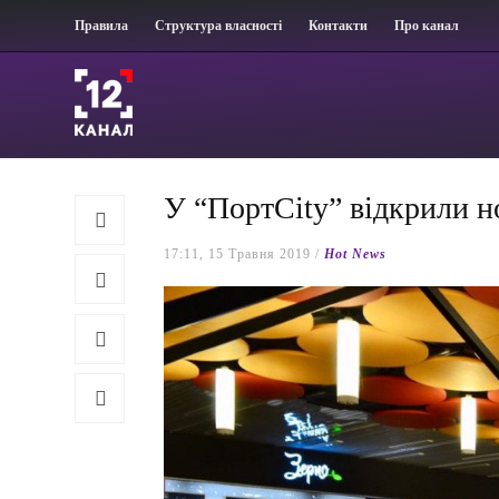
Правила
Структура власності
Контакти
Про канал
У “ПортCity” відкрили 
17:11, 15 Травня 2019 /
Hot News