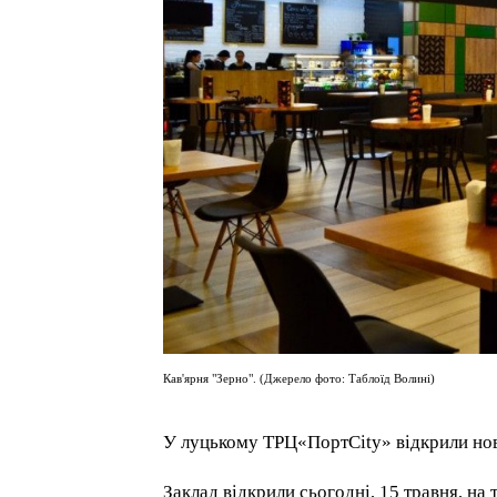
Кав'ярня "Зерно". (Джерело фото: Таблоїд Волині)
У луцькому ТРЦ«ПортCity» відкрили но
Заклад відкрили сьогодні, 15 травня, на