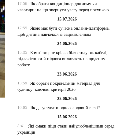
17:56
Як обрати кондиціонер для дому чи
квартири: на що звернути увагу перед покупкою
15.07.2026
17:55
Якою має бути сучасна онлайн-платформа,
щоб дитина навчалася із зацікавленням
24.06.2026
15:35
Комп’ютерне крісло біля столу: як кабелі,
підлокітники й підлога впливають на щоденну
роботу
23.06.2026
13:59
Як обрати покрівельний матеріал для
будинку: ключові критерії 2026
22.06.2026
10:05
Як дегустувати односолодовий віскі?
15.06.2026
8:41
Які смаки піци стали найулюбленішими серед
українців