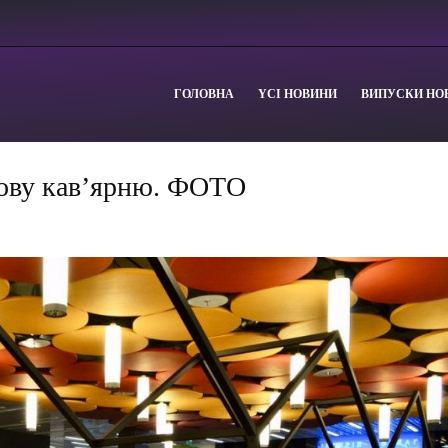
ГОЛОВНА
YСІ НОВИНИ
ВИПУСКИ НО
нову кав’ярню. ФОТО