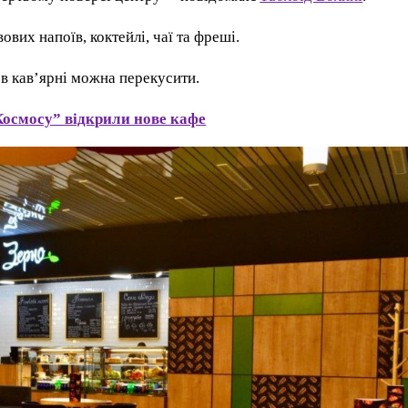
вих напоїв, коктейлі, чаї та фреші.
 в кав’ярні можна перекусити.
Космосу” відкрили нове кафе