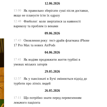
12.06.2026
13:00
Як правильно зберігати суші після доставки,
якщо не плануєте їсти їх одразу
12:48
Флеболог: коли звертатися за наявності
варикозу та проблем із венами
09.06.2026
17:43
Оновлення року: тест-драйв флагмана iPhone
17 Pro Max та нових AirPods
04.06.2026
17:41
Як водіям продовжити життя турбіні в
умовах міських заторів
29.05.2026
12:57
Як у пансіонаті в Бучі змінюється підхід до
турботи про літніх людей
26.05.2026
17:11
Що потрібно знати перед перевезенням
лежачого пацієнта