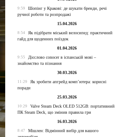
9:59
Шопінг у Кракові: де шукати бренди, речі
ручної роботи та розпродажі
15.04.2026
8:54
Як підібрати міський велосипед: практичний
гайд для щоденних поїздок
01.04.2026
9:55
Дієслово conocer в іспанській мові –
знайомство та пізнання
30.03.2026
11:29
Як зробити апгрейд комп’ютера: корисні
поради
25.03.2026
10:29
Valve Steam Deck OLED 512GB: портативний
ПК Steam Deck, що змінив правила гри
16.03.2026
8:47
Мішлен: Відмінний вибір для вашого
автомобіля