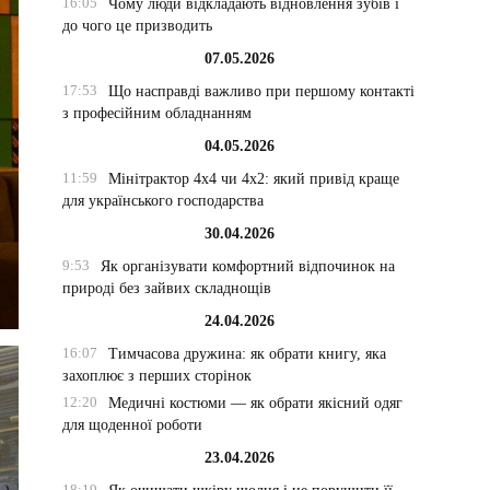
16:05
Чому люди відкладають відновлення зубів і
до чого це призводить
07.05.2026
17:53
Що насправді важливо при першому контакті
з професійним обладнанням
04.05.2026
11:59
Мінітрактор 4х4 чи 4х2: який привід краще
для українського господарства
30.04.2026
9:53
Як організувати комфортний відпочинок на
природі без зайвих складнощів
24.04.2026
16:07
Тимчасова дружина: як обрати книгу, яка
захоплює з перших сторінок
12:20
Медичні костюми — як обрати якісний одяг
для щоденної роботи
23.04.2026
18:19