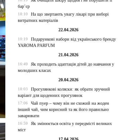
Як очищати шкіру щодня і не порушити її
бар’єр
18:10
На що звертають увагу лікарі при виборі
витратних матеріалів
22.04.2026
10:19
Подарункові набори від українського бренду
YAROMA PARFUM
21.04.2026
16:49
Як проходить адаптація дітей до навчання у
молодших класах
20.04.2026
18:03
Прогулянкові коляски: як обрати зручний
варіант для щоденних прогулянок
17:06
Чай пуер – чому він не схожий на жоден
інший чай, чим корисний та як його правильно
заварювати
16:59
Як змінюється освіта у передмісті великих
міст
17.04.2026