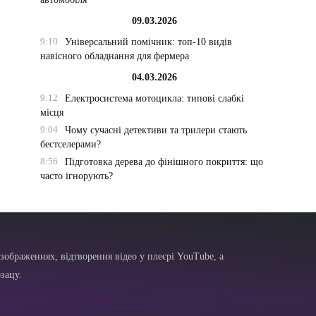
09.03.2026
9:10
Універсальний помічник: топ-10 видів
навісного обладнання для фермера
04.03.2026
9:12
Електросистема мотоцикла: типові слабкі
місця
9:04
Чому сучасні детективи та трилери стають
бестселерами?
8:56
Підготовка дерева до фінішного покриття: що
часто ігнорують?
зображеннях, відтворення відео у плеєрі YouTube, а
зацу.