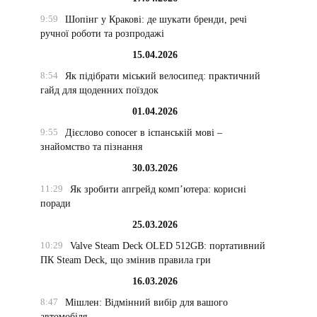
9:59
Шопінг у Кракові: де шукати бренди, речі
ручної роботи та розпродажі
15.04.2026
8:54
Як підібрати міський велосипед: практичний
гайд для щоденних поїздок
01.04.2026
9:55
Дієслово conocer в іспанській мові –
знайомство та пізнання
30.03.2026
11:29
Як зробити апгрейд комп’ютера: корисні
поради
25.03.2026
10:29
Valve Steam Deck OLED 512GB: портативний
ПК Steam Deck, що змінив правила гри
16.03.2026
8:47
Мішлен: Відмінний вибір для вашого
автомобіля