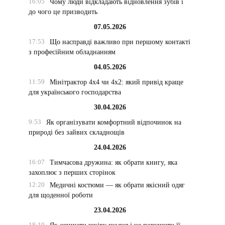
16:05
Чому люди відкладають відновлення зубів і
до чого це призводить
07.05.2026
17:53
Що насправді важливо при першому контакті
з професійним обладнанням
04.05.2026
11:59
Мінітрактор 4х4 чи 4х2: який привід краще
для українського господарства
30.04.2026
9:53
Як організувати комфортний відпочинок на
природі без зайвих складнощів
24.04.2026
16:07
Тимчасова дружина: як обрати книгу, яка
захоплює з перших сторінок
12:20
Медичні костюми — як обрати якісний одяг
для щоденної роботи
23.04.2026
18:19