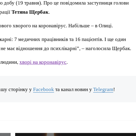
ню добу (19 травня). Про це повідомила заступниця голови
рації
Тетяна Щербак
.
ового хворого на коронавірус. Набільше – в Олиці.
карні: 7 медичних працівників та 16 пацієнтів. І ще один
й не має відношення до психлікарні”, – наголосила Щербак.
4 людини,
хворі на коронавірус
.
ашу сторінку у
Facebook
та канал новин у
Telegram
!