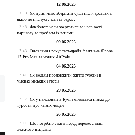
12.06.2026
13:00
Як правильно зберігати суші після доставки,
якщо не плануєте їсти їх одразу
12:48
Флеболог: коли звертатися за наявності
варикозу та проблем із венами
09.06.2026
17:43
Оновлення року: тест-драйв флагмана iPhone
17 Pro Max та нових AirPods
04.06.2026
17:41
Як водіям продовжити життя турбіні в
умовах міських заторів
29.05.2026
12:57
Як у пансіонаті в Бучі змінюється підхід до
турботи про літніх людей
26.05.2026
17:11
Що потрібно знати перед перевезенням
лежачого пацієнта