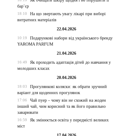
Як очищати шкіру щодня і не порушити її
бар’єр
18:10
На що звертають увагу лікарі при виборі
витратних матеріалів
22.04.2026
10:19
Подарункові набори від українського бренду
YAROMA PARFUM
21.04.2026
16:49
Як проходить адаптація дітей до навчання у
молодших класах
20.04.2026
18:03
Прогулянкові коляски: як обрати зручний
варіант для щоденних прогулянок
17:06
Чай пуер – чому він не схожий на жоден
інший чай, чим корисний та як його правильно
заварювати
16:59
Як змінюється освіта у передмісті великих
міст
17.04.2026