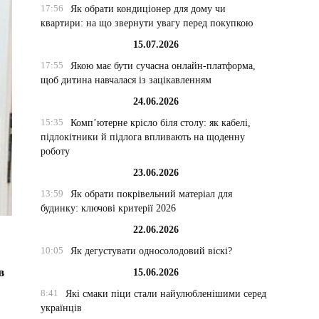
17:56
Як обрати кондиціонер для дому чи
квартири: на що звернути увагу перед покупкою
15.07.2026
17:55
Якою має бути сучасна онлайн-платформа,
щоб дитина навчалася із зацікавленням
24.06.2026
15:35
Комп’ютерне крісло біля столу: як кабелі,
підлокітники й підлога впливають на щоденну
роботу
23.06.2026
13:59
Як обрати покрівельний матеріал для
будинку: ключові критерії 2026
22.06.2026
10:05
Як дегустувати односолодовий віскі?
в
15.06.2026
8:41
Які смаки піци стали найулюбленішими серед
українців