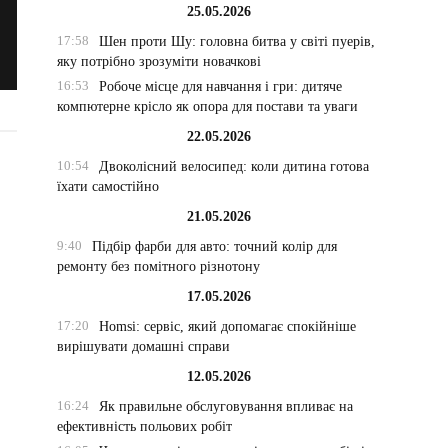
25.05.2026
17:58
Шен проти Шу: головна битва у світі пуерів,
яку потрібно зрозуміти новачкові
16:53
Робоче місце для навчання і гри: дитяче
компютерне крісло як опора для постави та уваги
22.05.2026
10:54
Двоколісний велосипед: коли дитина готова
їхати самостійно
21.05.2026
9:40
Підбір фарби для авто: точний колір для
ремонту без помітного різнотону
17.05.2026
17:20
Homsi: сервіс, який допомагає спокійніше
вирішувати домашні справи
12.05.2026
16:24
Як правильне обслуговування впливає на
ефективність польових робіт