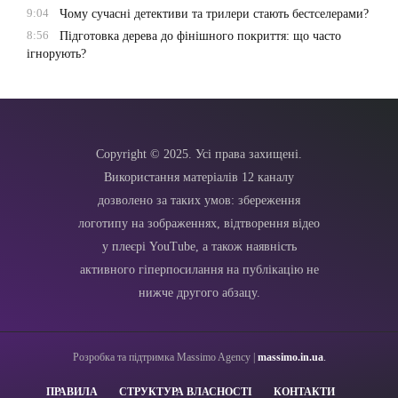
9:04
Чому сучасні детективи та трилери стають бестселерами?
8:56
Підготовка дерева до фінішного покриття: що часто
ігнорують?
Copyright © 2025. Усі права захищені.
Використання матеріалів 12 каналу
дозволено за таких умов: збереження
логотипу на зображеннях, відтворення відео
у плеєрі YouTube, а також наявність
активного гіперпосилання на публікацію не
нижче другого абзацу.
Розробка та підтримка Massimo Agency |
massimo.in.ua
.
ПРАВИЛА
СТРУКТУРА ВЛАСНОСТІ
КОНТАКТИ