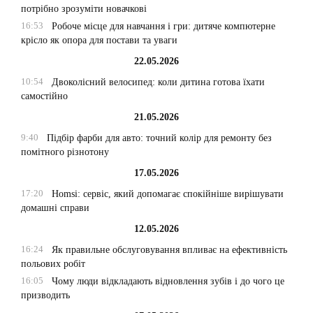
потрібно зрозуміти новачкові
16:53
Робоче місце для навчання і гри: дитяче компютерне
крісло як опора для постави та уваги
22.05.2026
10:54
Двоколісний велосипед: коли дитина готова їхати
самостійно
21.05.2026
9:40
Підбір фарби для авто: точний колір для ремонту без
помітного різнотону
17.05.2026
17:20
Homsi: сервіс, який допомагає спокійніше вирішувати
домашні справи
12.05.2026
16:24
Як правильне обслуговування впливає на ефективність
польових робіт
16:05
Чому люди відкладають відновлення зубів і до чого це
призводить