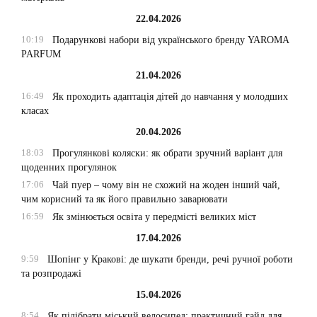
22.04.2026
10:19
Подарункові набори від українського бренду YAROMA
PARFUM
21.04.2026
16:49
Як проходить адаптація дітей до навчання у молодших
класах
20.04.2026
18:03
Прогулянкові коляски: як обрати зручний варіант для
щоденних прогулянок
17:06
Чай пуер – чому він не схожий на жоден інший чай,
чим корисний та як його правильно заварювати
16:59
Як змінюється освіта у передмісті великих міст
17.04.2026
9:59
Шопінг у Кракові: де шукати бренди, речі ручної роботи
та розпродажі
15.04.2026
8:54
Як підібрати міський велосипед: практичний гайд для