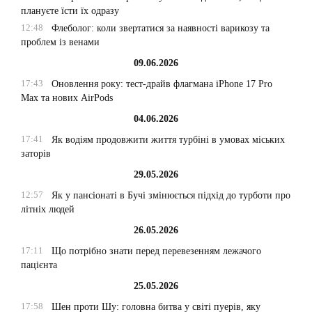
плануєте їсти їх одразу
12:48
Флеболог: коли звертатися за наявності варикозу та
проблем із венами
09.06.2026
17:43
Оновлення року: тест-драйв флагмана iPhone 17 Pro
Max та нових AirPods
04.06.2026
17:41
Як водіям продовжити життя турбіні в умовах міських
заторів
29.05.2026
12:57
Як у пансіонаті в Бучі змінюється підхід до турботи про
літніх людей
26.05.2026
17:11
Що потрібно знати перед перевезенням лежачого
пацієнта
25.05.2026
17:58
Шен проти Шу: головна битва у світі пуерів, яку