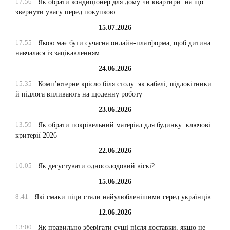
17:56
Як обрати кондиціонер для дому чи квартири: на що
звернути увагу перед покупкою
15.07.2026
17:55
Якою має бути сучасна онлайн-платформа, щоб дитина
навчалася із зацікавленням
24.06.2026
15:35
Комп’ютерне крісло біля столу: як кабелі, підлокітники
й підлога впливають на щоденну роботу
23.06.2026
13:59
Як обрати покрівельний матеріал для будинку: ключові
критерії 2026
22.06.2026
10:05
Як дегустувати односолодовий віскі?
15.06.2026
8:41
Які смаки піци стали найулюбленішими серед українців
12.06.2026
13:00
Як правильно зберігати суші після доставки, якщо не