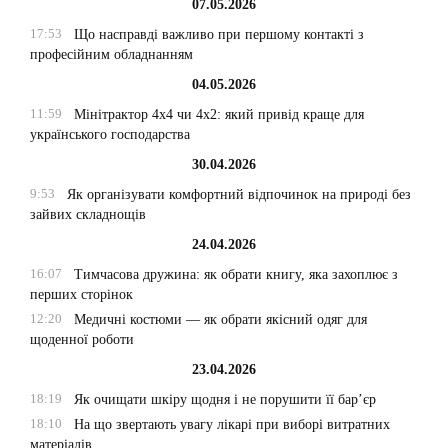
07.05.2026
17:53
Що насправді важливо при першому контакті з
професійним обладнанням
04.05.2026
11:59
Мінітрактор 4х4 чи 4х2: який привід краще для
українського господарства
30.04.2026
9:53
Як організувати комфортний відпочинок на природі без
зайвих складнощів
24.04.2026
16:07
Тимчасова дружина: як обрати книгу, яка захоплює з
перших сторінок
12:20
Медичні костюми — як обрати якісний одяг для
щоденної роботи
23.04.2026
18:19
Як очищати шкіру щодня і не порушити її бар’єр
18:10
На що звертають увагу лікарі при виборі витратних
матеріалів