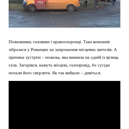
Пожежники, газовики і правоохоронці. Така компанія
зібралася у Рованцях на запрошення місцевих жителів. А
причина зустрічі – пожежа, яка виникла на одній із вулиць
села. Загорівся, кажуть місцеві, газопровід, бо сусіди
почали його сверлити. Як так вийшло – дивіться.