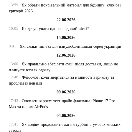
13:59
Як обрати покрівельний матеріал для будинку: ключові
критерії 2026
22.06.2026
10:05
Як дегустувати односолодовий віскі?
15.06.2026
8:41
Які смаки піци стали найулюбленішими серед українців
12.06.2026
13:00
Як правильно зберігати суші після доставки, якщо не
плануєте їсти їх одразу
12:48
Флеболог: коли звертатися за наявності варикозу та
проблем із венами
09.06.2026
17:43
Оновлення року: тест-драйв флагмана iPhone 17 Pro
Max та нових AirPods
04.06.2026
17:41
Як водіям продовжити життя турбіні в умовах міських
заторів