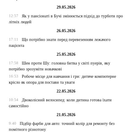
29.05.2026
12:57
Як у пансіонаті в Бучі змінюється підхід до турботи про
літніх людей
26.05.2026
17:11
Що потрібно знати перед перевезенням лежачого
пацієнта
25.05.2026
17:58
Шен проти Шу: головна битва у світі пуерів, яку
потрібно зрозуміти новачкові
16:53
Робоче місце для навчання і гри: дитяче компютерне
крісло як опора для постави та уваги
22.05.2026
10:54
Двоколісний велосипед: коли дитина готова їхати
самостійно
21.05.2026
9:40
Підбір фарби для авто: точний колір для ремонту без
помітного різнотону