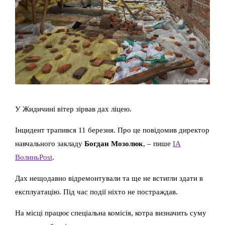
У Жидичині вітер зірвав дах ліцею.
Інцидент трапився 11 березня. Про це повідомив директор
навчального закладу
Богдан Мозолюк
, – пише
ІА
ВолиньPost
.
Дах нещодавно відремонтували та ще не встигли здати в
експлуатацію. Під час події ніхто не постраждав.
На місці працює спеціальна комісія, котра визначить суму