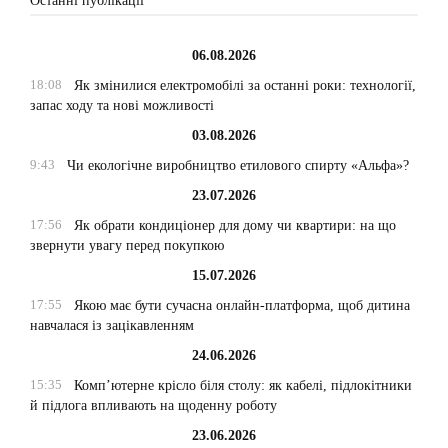
Останні публікації
06.08.2026
18:08
Як змінилися електромобілі за останні роки: технології,
запас ходу та нові можливості
03.08.2026
9:43
Чи екологічне виробництво етилового спирту «Альфа»?
23.07.2026
17:56
Як обрати кондиціонер для дому чи квартири: на що
звернути увагу перед покупкою
15.07.2026
17:55
Якою має бути сучасна онлайн-платформа, щоб дитина
навчалася із зацікавленням
24.06.2026
15:35
Комп’ютерне крісло біля столу: як кабелі, підлокітники
й підлога впливають на щоденну роботу
23.06.2026