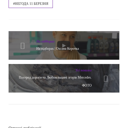
#НЕГОДА 11 БЕРЕЗНЯ
На підборах
На підборах | Оксана Коротка
Yсі новини
Посеред дороги на Любомльщині згорів Mercedes.
ФОТО