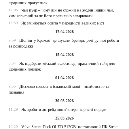
щоденних прогулянок
17:06
Чай пуер – чому він не схожий на жоден інший чай,
чим корисний та як його правильно заварювати
16:59
Як змінюється освіта у передмісті великих міст
17.04.2026
9:59
Шопінг у Кракові: де шукати бренди, речі ручної роботи
та розпродажі
15.04.2026
8:54
Як підібрати міський велосипед: практичний гайд для
щоденних поїздок
01.04.2026
9:55
Дієслово conocer в іспанській мові – знайомство та
пізнання
30.03.2026
11:29
Як зробити апгрейд комп’ютера: корисні поради
25.03.2026
10:29
Valve Steam Deck OLED 512GB: портативний ПК Steam