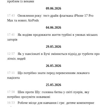
проблем із венами
09.06.2026
17:43
Оновлення року: тест-драйв флагмана iPhone 17 Pro
Max та нових AirPods
04.06.2026
17:41
Як водіям продовжити життя турбіні в умовах міських
заторів
29.05.2026
12:57
Як у пансіонаті в Бучі змінюється підхід до турботи про
літніх людей
26.05.2026
17:11
Що потрібно знати перед перевезенням лежачого
пацієнта
25.05.2026
17:58
Шен проти Шу: головна битва у світі пуерів, яку
потрібно зрозуміти новачкові
16:53
Робоче місце для навчання і гри: дитяче компютерне