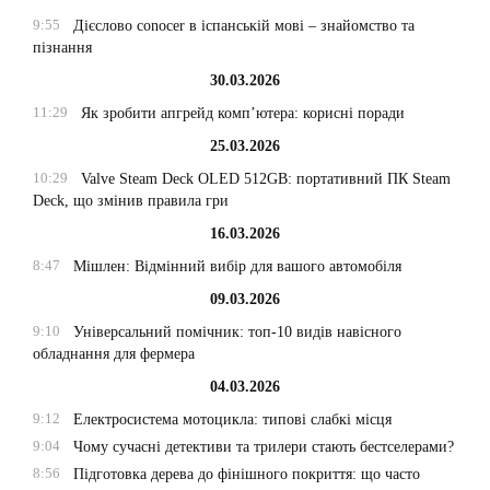
9:55
Дієслово conocer в іспанській мові – знайомство та
пізнання
30.03.2026
11:29
Як зробити апгрейд комп’ютера: корисні поради
25.03.2026
10:29
Valve Steam Deck OLED 512GB: портативний ПК Steam
Deck, що змінив правила гри
16.03.2026
8:47
Мішлен: Відмінний вибір для вашого автомобіля
09.03.2026
9:10
Універсальний помічник: топ-10 видів навісного
обладнання для фермера
04.03.2026
9:12
Електросистема мотоцикла: типові слабкі місця
9:04
Чому сучасні детективи та трилери стають бестселерами?
8:56
Підготовка дерева до фінішного покриття: що часто