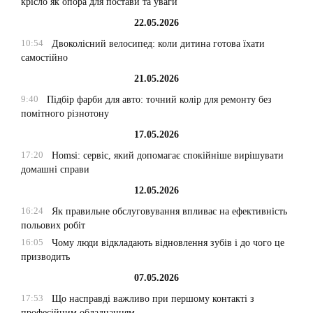
крісло як опора для постави та уваги
22.05.2026
10:54
Двоколісний велосипед: коли дитина готова їхати
самостійно
21.05.2026
9:40
Підбір фарби для авто: точний колір для ремонту без
помітного різнотону
17.05.2026
17:20
Homsi: сервіс, який допомагає спокійніше вирішувати
домашні справи
12.05.2026
16:24
Як правильне обслуговування впливає на ефективність
польових робіт
16:05
Чому люди відкладають відновлення зубів і до чого це
призводить
07.05.2026
17:53
Що насправді важливо при першому контакті з
професійним обладнанням