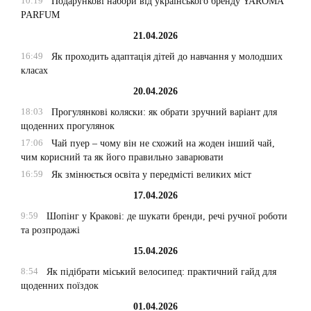
10:19
Подарункові набори від українського бренду YAROMA
PARFUM
21.04.2026
16:49
Як проходить адаптація дітей до навчання у молодших
класах
20.04.2026
18:03
Прогулянкові коляски: як обрати зручний варіант для
щоденних прогулянок
17:06
Чай пуер – чому він не схожий на жоден інший чай,
чим корисний та як його правильно заварювати
16:59
Як змінюється освіта у передмісті великих міст
17.04.2026
9:59
Шопінг у Кракові: де шукати бренди, речі ручної роботи
та розпродажі
15.04.2026
8:54
Як підібрати міський велосипед: практичний гайд для
щоденних поїздок
01.04.2026