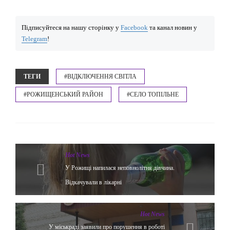
Підписуйтеся на нашу сторінку у
Facebook
та канал новин у
Telegram
!
ТЕГИ
#ВІДКЛЮЧЕННЯ СВІТЛА
#РОЖИЩЕНСЬКИЙ РАЙОН
#СЕЛО ТОПІЛЬНЕ
Hot News
У Рожищі напилася неповнолітня дівчина.
Відкачували в лікарні
Hot News
У міськраді заявили про порушення в роботі