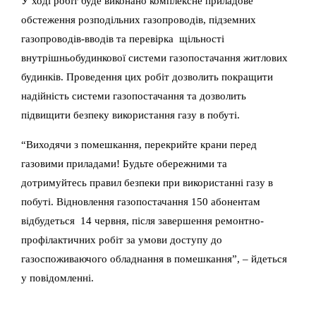
У ході робіт буде виконано комплексне приладове
обстеження розподільних газопроводів, підземних
газопроводів-вводів та перевірка щільності
внутрішньобудинкової системи газопостачання житлових
будинків. Проведення цих робіт дозволить покращити
надійність системи газопостачання та дозволить
підвищити безпеку використання газу в побуті.
“Виходячи з помешкання, перекрийте крани перед
газовими приладами! Будьте обережними та
дотримуйтесь правил безпеки при використанні газу в
побуті.
Відновлення газопостачання 150 абонентам
відбудеться 14 червня
, після завершення ремонтно-
профілактичних робіт за умови доступу до
газоспоживаючого обладнання в помешкання”, – йдеться
у повідомленні.