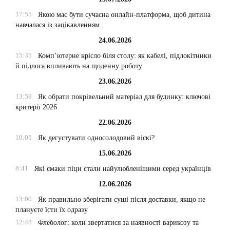
17:55
Якою має бути сучасна онлайн-платформа, щоб дитина
навчалася із зацікавленням
24.06.2026
15:35
Комп’ютерне крісло біля столу: як кабелі, підлокітники
й підлога впливають на щоденну роботу
23.06.2026
13:59
Як обрати покрівельний матеріал для будинку: ключові
критерії 2026
22.06.2026
10:05
Як дегустувати односолодовий віскі?
15.06.2026
8:41
Які смаки піци стали найулюбленішими серед українців
12.06.2026
13:00
Як правильно зберігати суші після доставки, якщо не
плануєте їсти їх одразу
12:48
Флеболог: коли звертатися за наявності варикозу та