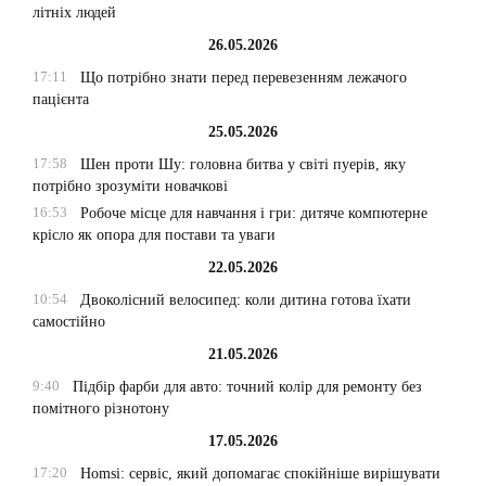
літніх людей
26.05.2026
17:11
Що потрібно знати перед перевезенням лежачого
пацієнта
25.05.2026
17:58
Шен проти Шу: головна битва у світі пуерів, яку
потрібно зрозуміти новачкові
16:53
Робоче місце для навчання і гри: дитяче компютерне
крісло як опора для постави та уваги
22.05.2026
10:54
Двоколісний велосипед: коли дитина готова їхати
самостійно
21.05.2026
9:40
Підбір фарби для авто: точний колір для ремонту без
помітного різнотону
17.05.2026
17:20
Homsi: сервіс, який допомагає спокійніше вирішувати