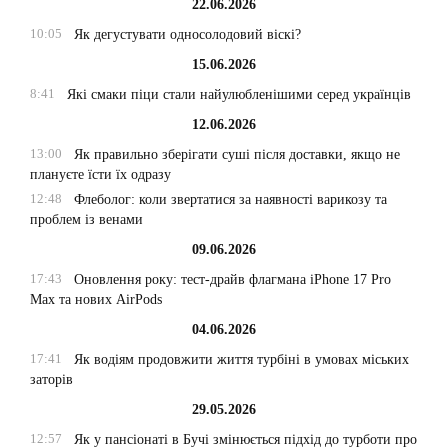
22.06.2026
10:05
Як дегустувати односолодовий віскі?
15.06.2026
8:41
Які смаки піци стали найулюбленішими серед українців
12.06.2026
13:00
Як правильно зберігати суші після доставки, якщо не
плануєте їсти їх одразу
12:48
Флеболог: коли звертатися за наявності варикозу та
проблем із венами
09.06.2026
17:43
Оновлення року: тест-драйв флагмана iPhone 17 Pro
Max та нових AirPods
04.06.2026
17:41
Як водіям продовжити життя турбіні в умовах міських
заторів
29.05.2026
12:57
Як у пансіонаті в Бучі змінюється підхід до турботи про