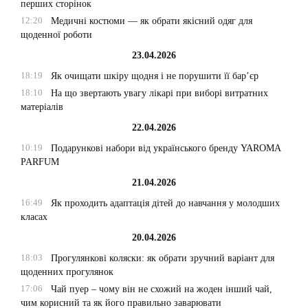
перших сторінок
12:20
Медичні костюми — як обрати якісний одяг для
щоденної роботи
23.04.2026
18:19
Як очищати шкіру щодня і не порушити її бар’єр
18:10
На що звертають увагу лікарі при виборі витратних
матеріалів
22.04.2026
10:19
Подарункові набори від українського бренду YAROMA
PARFUM
21.04.2026
16:49
Як проходить адаптація дітей до навчання у молодших
класах
20.04.2026
18:03
Прогулянкові коляски: як обрати зручний варіант для
щоденних прогулянок
17:06
Чай пуер – чому він не схожий на жоден інший чай,
чим корисний та як його правильно заварювати