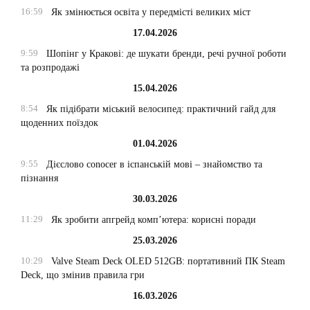
16:59
Як змінюється освіта у передмісті великих міст
17.04.2026
9:59
Шопінг у Кракові: де шукати бренди, речі ручної роботи
та розпродажі
15.04.2026
8:54
Як підібрати міський велосипед: практичний гайд для
щоденних поїздок
01.04.2026
9:55
Дієслово conocer в іспанській мові – знайомство та
пізнання
30.03.2026
11:29
Як зробити апгрейд комп’ютера: корисні поради
25.03.2026
10:29
Valve Steam Deck OLED 512GB: портативний ПК Steam
Deck, що змінив правила гри
16.03.2026