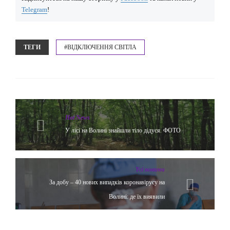
Telegram
!
ТЕГИ
#ВІДКЛЮЧЕННЯ СВІТЛА
Hot News
У лісі на Волині знайшли тіло дідуся. ФОТО
Yсі новини
За добу – 40 нових випадків коронавірусу на
Волині: де їх виявили