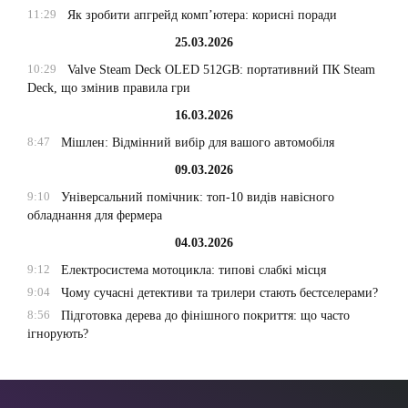
11:29
Як зробити апгрейд комп’ютера: корисні поради
25.03.2026
10:29
Valve Steam Deck OLED 512GB: портативний ПК Steam
Deck, що змінив правила гри
16.03.2026
8:47
Мішлен: Відмінний вибір для вашого автомобіля
09.03.2026
9:10
Універсальний помічник: топ-10 видів навісного
обладнання для фермера
04.03.2026
9:12
Електросистема мотоцикла: типові слабкі місця
9:04
Чому сучасні детективи та трилери стають бестселерами?
8:56
Підготовка дерева до фінішного покриття: що часто
ігнорують?