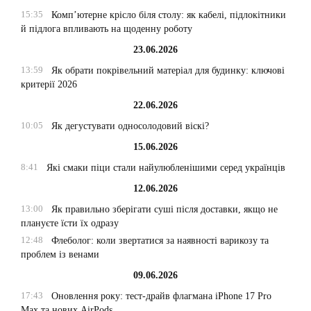
15:35
Комп’ютерне крісло біля столу: як кабелі, підлокітники
й підлога впливають на щоденну роботу
23.06.2026
13:59
Як обрати покрівельний матеріал для будинку: ключові
критерії 2026
22.06.2026
10:05
Як дегустувати односолодовий віскі?
15.06.2026
8:41
Які смаки піци стали найулюбленішими серед українців
12.06.2026
13:00
Як правильно зберігати суші після доставки, якщо не
плануєте їсти їх одразу
12:48
Флеболог: коли звертатися за наявності варикозу та
проблем із венами
09.06.2026
17:43
Оновлення року: тест-драйв флагмана iPhone 17 Pro
Max та нових AirPods