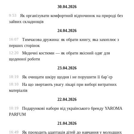
30.04.2026
9:53
Як організувати комфортний відпочинок на природі без
зайвих складнощів
24.04.2026
16:07
Тимчасова дружина: як обрати книгу, яка захоплює з
перших сторінок
12:20
Медичні костюми — як обрати якісний одяг для
щоденної роботи
23.04.2026
18:19
Як очищати шкіру щодня і не порушити її бар’єр
18:10
На що звертають увагу лікарі при виборі витратних
матеріалів
22.04.2026
10:19
Подарункові набори від українського бренду YAROMA
PARFUM
21.04.2026
16:49
Як проходить адаптація дітей до навчання у молодших