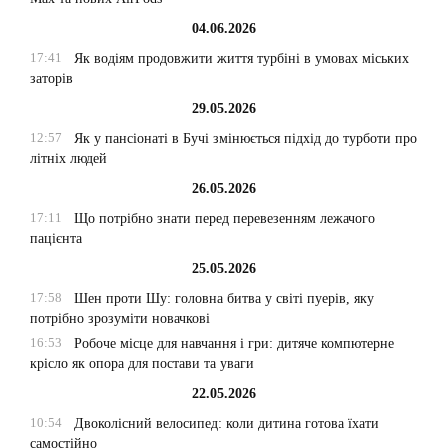
04.06.2026
17:41
Як водіям продовжити життя турбіні в умовах міських
заторів
29.05.2026
12:57
Як у пансіонаті в Бучі змінюється підхід до турботи про
літніх людей
26.05.2026
17:11
Що потрібно знати перед перевезенням лежачого
пацієнта
25.05.2026
17:58
Шен проти Шу: головна битва у світі пуерів, яку
потрібно зрозуміти новачкові
16:53
Робоче місце для навчання і гри: дитяче компютерне
крісло як опора для постави та уваги
22.05.2026
10:54
Двоколісний велосипед: коли дитина готова їхати
самостійно