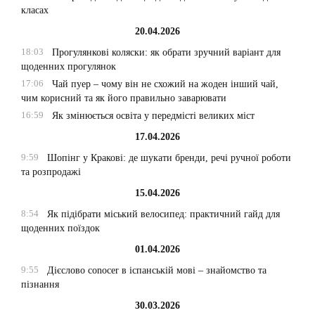
класах
20.04.2026
18:03
Прогулянкові коляски: як обрати зручний варіант для
щоденних прогулянок
17:06
Чай пуер – чому він не схожий на жоден інший чай,
чим корисний та як його правильно заварювати
16:59
Як змінюється освіта у передмісті великих міст
17.04.2026
9:59
Шопінг у Кракові: де шукати бренди, речі ручної роботи
та розпродажі
15.04.2026
8:54
Як підібрати міський велосипед: практичний гайд для
щоденних поїздок
01.04.2026
9:55
Дієслово conocer в іспанській мові – знайомство та
пізнання
30.03.2026