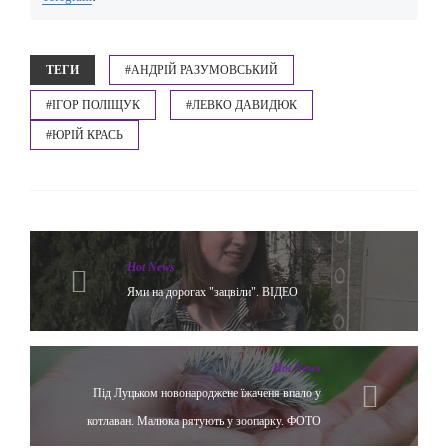
ТЕГИ
#АНДРІЙ РАЗУМОВСЬКИЙ
#ІГОР ПОЛІЩУК
#ЛЕВКО ДАВИДЮК
#ЮРІЙ КРАСЬ
Hot News
Ями на дорогах "зацвіли". ВІДЕО
Hot News
Під Луцьком новонароджене їжаченя впало у
котлаван. Малюка рятують у зоопарку. ФОТО