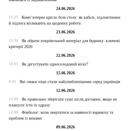
24.06.2026
15:35
Комп’ютерне крісло біля столу: як кабелі, підлокітники
й підлога впливають на щоденну роботу
23.06.2026
13:59
Як обрати покрівельний матеріал для будинку: ключові
критерії 2026
22.06.2026
10:05
Як дегустувати односолодовий віскі?
15.06.2026
8:41
Які смаки піци стали найулюбленішими серед українців
12.06.2026
13:00
Як правильно зберігати суші після доставки, якщо не
плануєте їсти їх одразу
12:48
Флеболог: коли звертатися за наявності варикозу та
проблем із венами
09.06.2026