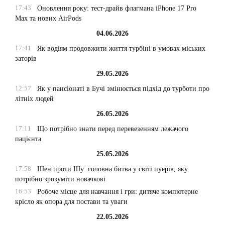
17:43
Оновлення року: тест-драйв флагмана iPhone 17 Pro
Max та нових AirPods
04.06.2026
17:41
Як водіям продовжити життя турбіні в умовах міських
заторів
29.05.2026
12:57
Як у пансіонаті в Бучі змінюється підхід до турботи про
літніх людей
26.05.2026
17:11
Що потрібно знати перед перевезенням лежачого
пацієнта
25.05.2026
17:58
Шен проти Шу: головна битва у світі пуерів, яку
потрібно зрозуміти новачкові
16:53
Робоче місце для навчання і гри: дитяче компютерне
крісло як опора для постави та уваги
22.05.2026