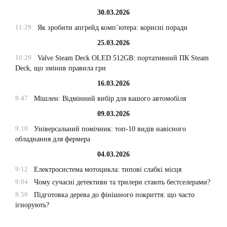
30.03.2026
11:29
Як зробити апгрейд комп’ютера: корисні поради
25.03.2026
10:29
Valve Steam Deck OLED 512GB: портативний ПК Steam
Deck, що змінив правила гри
16.03.2026
8:47
Мішлен: Відмінний вибір для вашого автомобіля
09.03.2026
9:10
Універсальний помічник: топ-10 видів навісного
обладнання для фермера
04.03.2026
9:12
Електросистема мотоцикла: типові слабкі місця
9:04
Чому сучасні детективи та трилери стають бестселерами?
8:56
Підготовка дерева до фінішного покриття: що часто
ігнорують?