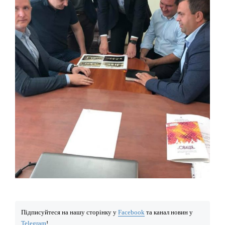
Підписуйтеся на нашу сторінку у
Facebook
та канал новин у
Telegram
!