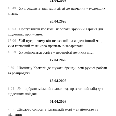
21.04.2026
16:49
Як проходить адаптація дітей до навчання у молодших
класах
20.04.2026
18:03
Прогулянкові коляски: як обрати зручний варіант для
щоденних прогулянок
17:06
Чай пуер – чому він не схожий на жоден інший чай,
чим корисний та як його правильно заварювати
16:59
Як змінюється освіта у передмісті великих міст
17.04.2026
9:59
Шопінг у Кракові: де шукати бренди, речі ручної роботи
та розпродажі
15.04.2026
8:54
Як підібрати міський велосипед: практичний гайд для
щоденних поїздок
01.04.2026
9:55
Дієслово conocer в іспанській мові – знайомство та
пізнання