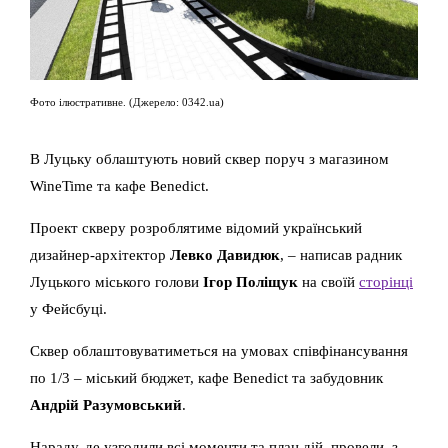
Фото ілюстративне. (Джерело: 0342.ua)
В Луцьку облаштують новий сквер поруч з магазином
WineTime та кафе Benedict.
Проект скверу розроблятиме відомий український
дизайнер-архітектор
Левко Давидюк
, – написав радник
Луцького міського голови
Ігор Поліщук
на своїй
сторінці
у Фейсбуці.
Сквер облаштовуватиметься на умовах співфінансування
по 1/3 – міський бюджет, кафе Benedict та забудовник
Андрій Разумовський
.
Нараду, де узгодили всі моменти та план дій, провели з