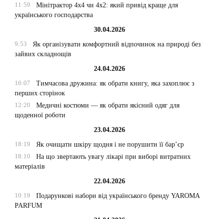
11:59
Мінітрактор 4х4 чи 4х2: який привід краще для
українського господарства
30.04.2026
9:53
Як організувати комфортний відпочинок на природі без
зайвих складнощів
24.04.2026
16:07
Тимчасова дружина: як обрати книгу, яка захоплює з
перших сторінок
12:20
Медичні костюми — як обрати якісний одяг для
щоденної роботи
23.04.2026
18:19
Як очищати шкіру щодня і не порушити її бар’єр
18:10
На що звертають увагу лікарі при виборі витратних
матеріалів
22.04.2026
10:19
Подарункові набори від українського бренду YAROMA
PARFUM