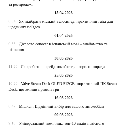
та розпродажі
15.04.2026
8:54
Як підібрати міський велосипед: практичний гайд для
щоденних поїздок
01.04.2026
9:55
Дієслово conocer в іспанській мові – знайомство та
пізнання
30.03.2026
11:29
Як зробити апгрейд комп’ютера: корисні поради
25.03.2026
10:29
Valve Steam Deck OLED 512GB: портативний ПК Steam
Deck, що змінив правила гри
16.03.2026
8:47
Мішлен: Відмінний вибір для вашого автомобіля
09.03.2026
9:10
Універсальний помічник: топ-10 видів навісного