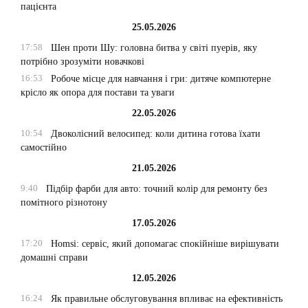
пацієнта
25.05.2026
17:58
Шен проти Шу: головна битва у світі пуерів, яку
потрібно зрозуміти новачкові
16:53
Робоче місце для навчання і гри: дитяче компютерне
крісло як опора для постави та уваги
22.05.2026
10:54
Двоколісний велосипед: коли дитина готова їхати
самостійно
21.05.2026
9:40
Підбір фарби для авто: точний колір для ремонту без
помітного різнотону
17.05.2026
17:20
Homsi: сервіс, який допомагає спокійніше вирішувати
домашні справи
12.05.2026
16:24
Як правильне обслуговування впливає на ефективність