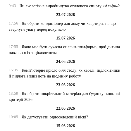
9:43
Чи екологічне виробництво етилового спирту «Альфа»?
23.07.2026
17:56
Як обрати кондиціонер для дому чи квартири: на що
звернути увагу перед покупкою
15.07.2026
17:55
Якою має бути сучасна онлайн-платформа, щоб дитина
навчалася із зацікавленням
24.06.2026
15:35
Комп’ютерне крісло біля столу: як кабелі, підлокітники
й підлога впливають на щоденну роботу
23.06.2026
13:59
Як обрати покрівельний матеріал для будинку: ключові
критерії 2026
22.06.2026
10:05
Як дегустувати односолодовий віскі?
15.06.2026