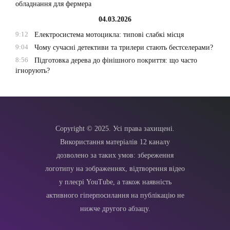
обладнання для фермера
04.03.2026
9:12
Електросистема мотоцикла: типові слабкі місця
9:04
Чому сучасні детективи та трилери стають бестселерами?
8:56
Підготовка дерева до фінішного покриття: що часто
ігнорують?
Copyright © 2025. Усі права захищені.
Використання матеріалів 12 каналу
дозволено за таких умов: збереження
логотипу на зображеннях, відтворення відео
у плеєрі YouTube, а також наявність
активного гіперпосилання на публікацію не
нижче другого абзацу.