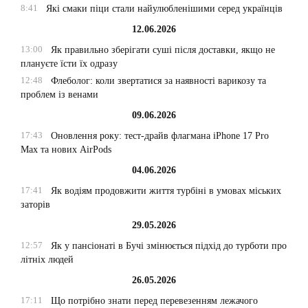
8:41
Які смаки піци стали найулюбленішими серед українців
12.06.2026
13:00
Як правильно зберігати суші після доставки, якщо не
плануєте їсти їх одразу
12:48
Флеболог: коли звертатися за наявності варикозу та
проблем із венами
09.06.2026
17:43
Оновлення року: тест-драйв флагмана iPhone 17 Pro
Max та нових AirPods
04.06.2026
17:41
Як водіям продовжити життя турбіні в умовах міських
заторів
29.05.2026
12:57
Як у пансіонаті в Бучі змінюється підхід до турботи про
літніх людей
26.05.2026
17:11
Що потрібно знати перед перевезенням лежачого