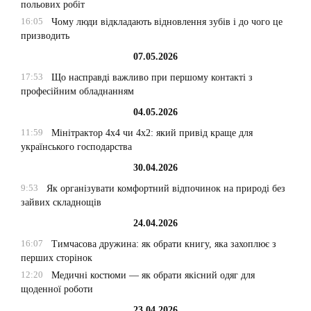
польових робіт
16:05
Чому люди відкладають відновлення зубів і до чого це
призводить
07.05.2026
17:53
Що насправді важливо при першому контакті з
професійним обладнанням
04.05.2026
11:59
Мінітрактор 4х4 чи 4х2: який привід краще для
українського господарства
30.04.2026
9:53
Як організувати комфортний відпочинок на природі без
зайвих складнощів
24.04.2026
16:07
Тимчасова дружина: як обрати книгу, яка захоплює з
перших сторінок
12:20
Медичні костюми — як обрати якісний одяг для
щоденної роботи
23.04.2026