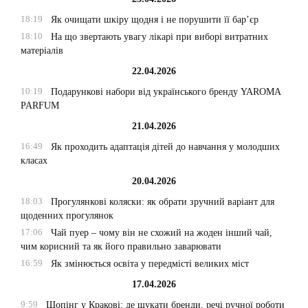
18:19
Як очищати шкіру щодня і не порушити її бар’єр
18:10
На що звертають увагу лікарі при виборі витратних
матеріалів
22.04.2026
10:19
Подарункові набори від українського бренду YAROMA
PARFUM
21.04.2026
16:49
Як проходить адаптація дітей до навчання у молодших
класах
20.04.2026
18:03
Прогулянкові коляски: як обрати зручний варіант для
щоденних прогулянок
17:06
Чай пуер – чому він не схожий на жоден інший чай,
чим корисний та як його правильно заварювати
16:59
Як змінюється освіта у передмісті великих міст
17.04.2026
9:59
Шопінг у Кракові: де шукати бренди, речі ручної роботи