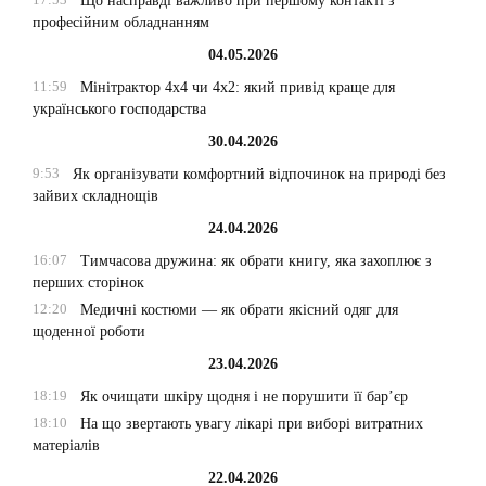
Що насправді важливо при першому контакті з
професійним обладнанням
04.05.2026
11:59
Мінітрактор 4х4 чи 4х2: який привід краще для
українського господарства
30.04.2026
9:53
Як організувати комфортний відпочинок на природі без
зайвих складнощів
24.04.2026
16:07
Тимчасова дружина: як обрати книгу, яка захоплює з
перших сторінок
12:20
Медичні костюми — як обрати якісний одяг для
щоденної роботи
23.04.2026
18:19
Як очищати шкіру щодня і не порушити її бар’єр
18:10
На що звертають увагу лікарі при виборі витратних
матеріалів
22.04.2026