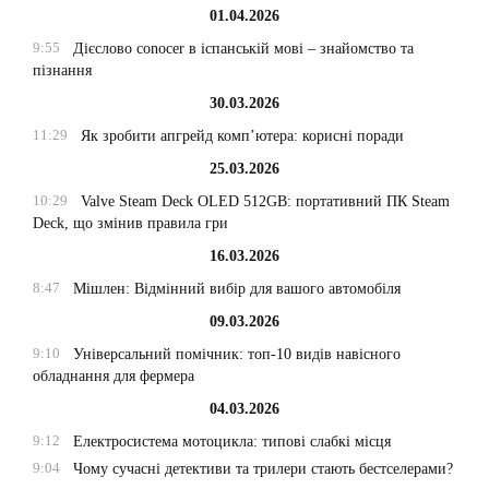
01.04.2026
9:55
Дієслово conocer в іспанській мові – знайомство та
пізнання
30.03.2026
11:29
Як зробити апгрейд комп’ютера: корисні поради
25.03.2026
10:29
Valve Steam Deck OLED 512GB: портативний ПК Steam
Deck, що змінив правила гри
16.03.2026
8:47
Мішлен: Відмінний вибір для вашого автомобіля
09.03.2026
9:10
Універсальний помічник: топ-10 видів навісного
обладнання для фермера
04.03.2026
9:12
Електросистема мотоцикла: типові слабкі місця
9:04
Чому сучасні детективи та трилери стають бестселерами?