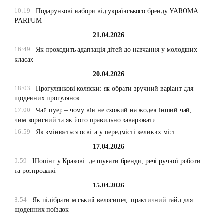
10:19
Подарункові набори від українського бренду YAROMA
PARFUM
21.04.2026
16:49
Як проходить адаптація дітей до навчання у молодших
класах
20.04.2026
18:03
Прогулянкові коляски: як обрати зручний варіант для
щоденних прогулянок
17:06
Чай пуер – чому він не схожий на жоден інший чай,
чим корисний та як його правильно заварювати
16:59
Як змінюється освіта у передмісті великих міст
17.04.2026
9:59
Шопінг у Кракові: де шукати бренди, речі ручної роботи
та розпродажі
15.04.2026
8:54
Як підібрати міський велосипед: практичний гайд для
щоденних поїздок