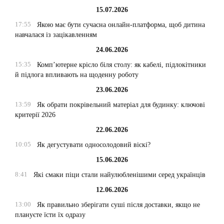
15.07.2026
17:55
Якою має бути сучасна онлайн-платформа, щоб дитина
навчалася із зацікавленням
24.06.2026
15:35
Комп’ютерне крісло біля столу: як кабелі, підлокітники
й підлога впливають на щоденну роботу
23.06.2026
13:59
Як обрати покрівельний матеріал для будинку: ключові
критерії 2026
22.06.2026
10:05
Як дегустувати односолодовий віскі?
15.06.2026
8:41
Які смаки піци стали найулюбленішими серед українців
12.06.2026
13:00
Як правильно зберігати суші після доставки, якщо не
плануєте їсти їх одразу