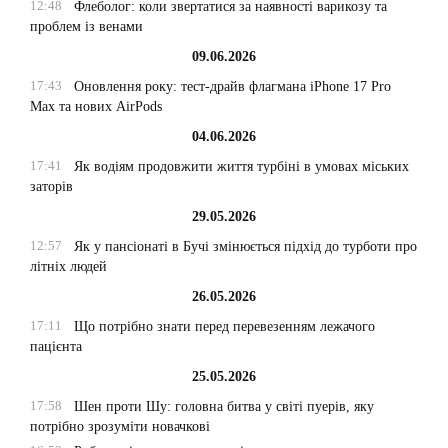
12:48
Флеболог: коли звертатися за наявності варикозу та
проблем із венами
09.06.2026
17:43
Оновлення року: тест-драйв флагмана iPhone 17 Pro
Max та нових AirPods
04.06.2026
17:41
Як водіям продовжити життя турбіні в умовах міських
заторів
29.05.2026
12:57
Як у пансіонаті в Бучі змінюється підхід до турботи про
літніх людей
26.05.2026
17:11
Що потрібно знати перед перевезенням лежачого
пацієнта
25.05.2026
17:58
Шен проти Шу: головна битва у світі пуерів, яку
потрібно зрозуміти новачкові