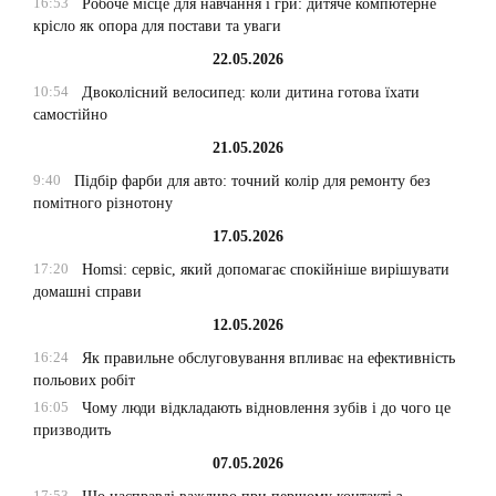
16:53
Робоче місце для навчання і гри: дитяче компютерне
крісло як опора для постави та уваги
22.05.2026
10:54
Двоколісний велосипед: коли дитина готова їхати
самостійно
21.05.2026
9:40
Підбір фарби для авто: точний колір для ремонту без
помітного різнотону
17.05.2026
17:20
Homsi: сервіс, який допомагає спокійніше вирішувати
домашні справи
12.05.2026
16:24
Як правильне обслуговування впливає на ефективність
польових робіт
16:05
Чому люди відкладають відновлення зубів і до чого це
призводить
07.05.2026
17:53