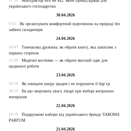
11:59
Мінітрактор 4х4 чи 4х2: який привід краще для
українського господарства
30.04.2026
9:53
Як організувати комфортний відпочинок на природі без
зайвих складнощів
24.04.2026
16:07
Тимчасова дружина: як обрати книгу, яка захоплює з
перших сторінок
12:20
Медичні костюми — як обрати якісний одяг для
щоденної роботи
23.04.2026
18:19
Як очищати шкіру щодня і не порушити її бар’єр
18:10
На що звертають увагу лікарі при виборі витратних
матеріалів
22.04.2026
10:19
Подарункові набори від українського бренду YAROMA
PARFUM
21.04.2026