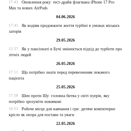
17:43
Оновлення року: тест-драйв флагмана iPhone 17 Pro
Max та нових AirPods
04.06.2026
17:41
Як водіям продовжити життя турбіні в умовах міських
заторів
29.05.2026
12:57
Як у пансіонаті в Бучі змінюється підхід до турботи про
літніх людей
26.05.2026
17:11
Що потрібно знати перед перевезенням лежачого
пацієнта
25.05.2026
17:58
Шен проти Шу: головна битва у світі пуерів, яку
потрібно зрозуміти новачкові
16:53
Робоче місце для навчання і гри: дитяче компютерне
крісло як опора для постави та уваги
22.05.2026