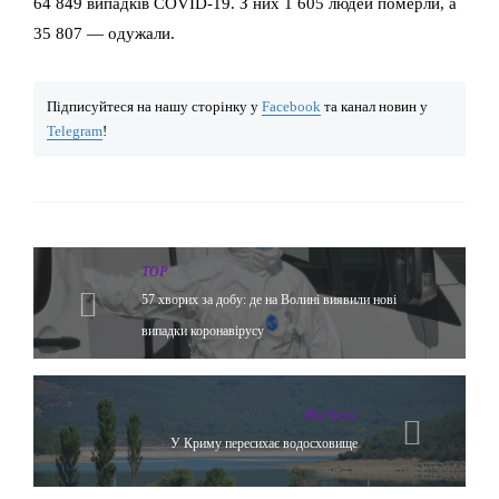
64 849 випадків COVID-19. З них 1 605 людей померли, а
35 807 — одужали.
Підписуйтеся на нашу сторінку у
Facebook
та канал новин у
Telegram
!
TOP
57 хворих за добу: де на Волині виявили нові
випадки коронавірусу
Hot News
У Криму пересихає водосховище