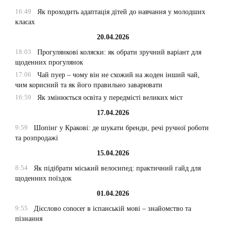
16:49
Як проходить адаптація дітей до навчання у молодших
класах
20.04.2026
18:03
Прогулянкові коляски: як обрати зручний варіант для
щоденних прогулянок
17:06
Чай пуер – чому він не схожий на жоден інший чай,
чим корисний та як його правильно заварювати
16:59
Як змінюється освіта у передмісті великих міст
17.04.2026
9:59
Шопінг у Кракові: де шукати бренди, речі ручної роботи
та розпродажі
15.04.2026
8:54
Як підібрати міський велосипед: практичний гайд для
щоденних поїздок
01.04.2026
9:55
Дієслово conocer в іспанській мові – знайомство та
пізнання