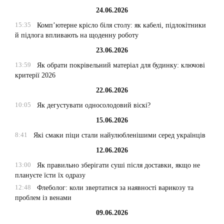
24.06.2026
15:35
Комп’ютерне крісло біля столу: як кабелі, підлокітники
й підлога впливають на щоденну роботу
23.06.2026
13:59
Як обрати покрівельний матеріал для будинку: ключові
критерії 2026
22.06.2026
10:05
Як дегустувати односолодовий віскі?
15.06.2026
8:41
Які смаки піци стали найулюбленішими серед українців
12.06.2026
13:00
Як правильно зберігати суші після доставки, якщо не
плануєте їсти їх одразу
12:48
Флеболог: коли звертатися за наявності варикозу та
проблем із венами
09.06.2026