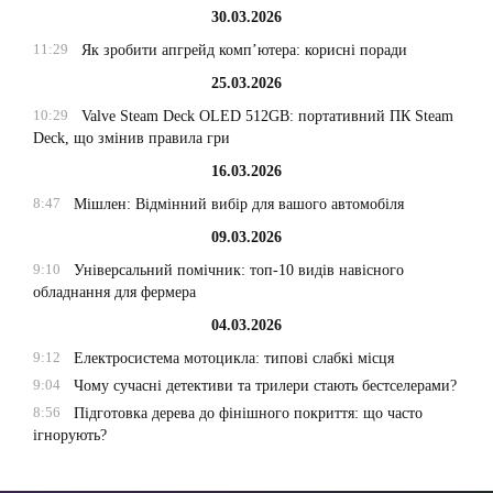
30.03.2026
11:29
Як зробити апгрейд комп’ютера: корисні поради
25.03.2026
10:29
Valve Steam Deck OLED 512GB: портативний ПК Steam
Deck, що змінив правила гри
16.03.2026
8:47
Мішлен: Відмінний вибір для вашого автомобіля
09.03.2026
9:10
Універсальний помічник: топ-10 видів навісного
обладнання для фермера
04.03.2026
9:12
Електросистема мотоцикла: типові слабкі місця
9:04
Чому сучасні детективи та трилери стають бестселерами?
8:56
Підготовка дерева до фінішного покриття: що часто
ігнорують?