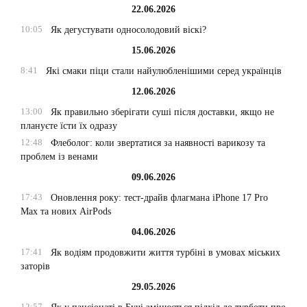
22.06.2026
10:05
Як дегустувати односолодовий віскі?
15.06.2026
8:41
Які смаки піци стали найулюбленішими серед українців
12.06.2026
13:00
Як правильно зберігати суші після доставки, якщо не
плануєте їсти їх одразу
12:48
Флеболог: коли звертатися за наявності варикозу та
проблем із венами
09.06.2026
17:43
Оновлення року: тест-драйв флагмана iPhone 17 Pro
Max та нових AirPods
04.06.2026
17:41
Як водіям продовжити життя турбіні в умовах міських
заторів
29.05.2026
12:57