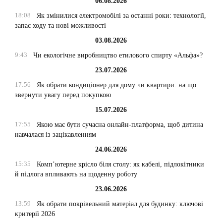
06.08.2026
18:08
Як змінилися електромобілі за останні роки: технології,
запас ходу та нові можливості
03.08.2026
9:43
Чи екологічне виробництво етилового спирту «Альфа»?
23.07.2026
17:56
Як обрати кондиціонер для дому чи квартири: на що
звернути увагу перед покупкою
15.07.2026
17:55
Якою має бути сучасна онлайн-платформа, щоб дитина
навчалася із зацікавленням
24.06.2026
15:35
Комп’ютерне крісло біля столу: як кабелі, підлокітники
й підлога впливають на щоденну роботу
23.06.2026
13:59
Як обрати покрівельний матеріал для будинку: ключові
критерії 2026