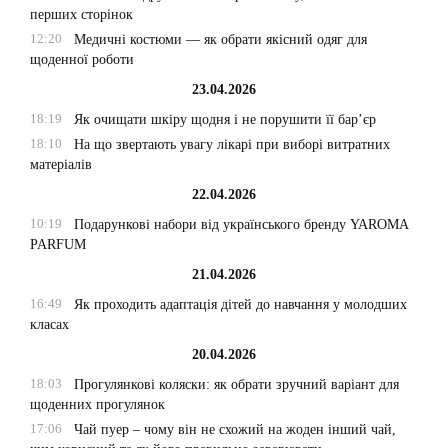
перших сторінок
12:20
Медичні костюми — як обрати якісний одяг для
щоденної роботи
23.04.2026
18:19
Як очищати шкіру щодня і не порушити її бар’єр
18:10
На що звертають увагу лікарі при виборі витратних
матеріалів
22.04.2026
10:19
Подарункові набори від українського бренду YAROMA
PARFUM
21.04.2026
16:49
Як проходить адаптація дітей до навчання у молодших
класах
20.04.2026
18:03
Прогулянкові коляски: як обрати зручний варіант для
щоденних прогулянок
17:06
Чай пуер – чому він не схожий на жоден інший чай,