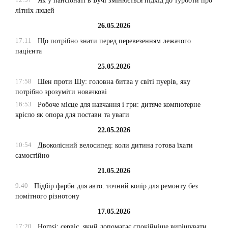
Як у пансіонаті в Бучі змінюється підхід до турботи про
літніх людей
26.05.2026
17:11
Що потрібно знати перед перевезенням лежачого
пацієнта
25.05.2026
17:58
Шен проти Шу: головна битва у світі пуерів, яку
потрібно зрозуміти новачкові
16:53
Робоче місце для навчання і гри: дитяче компютерне
крісло як опора для постави та уваги
22.05.2026
10:54
Двоколісний велосипед: коли дитина готова їхати
самостійно
21.05.2026
9:40
Підбір фарби для авто: точний колір для ремонту без
помітного різнотону
17.05.2026
17:20
Homsi: сервіс, який допомагає спокійніше вирішувати