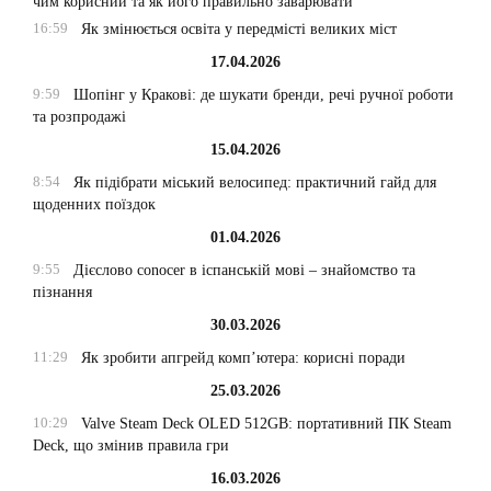
чим корисний та як його правильно заварювати
16:59
Як змінюється освіта у передмісті великих міст
17.04.2026
9:59
Шопінг у Кракові: де шукати бренди, речі ручної роботи
та розпродажі
15.04.2026
8:54
Як підібрати міський велосипед: практичний гайд для
щоденних поїздок
01.04.2026
9:55
Дієслово conocer в іспанській мові – знайомство та
пізнання
30.03.2026
11:29
Як зробити апгрейд комп’ютера: корисні поради
25.03.2026
10:29
Valve Steam Deck OLED 512GB: портативний ПК Steam
Deck, що змінив правила гри
16.03.2026