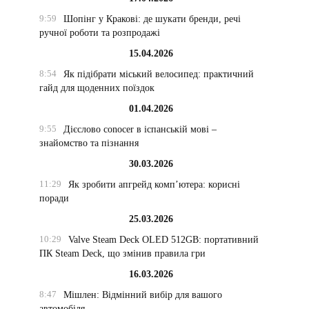
9:59
Шопінг у Кракові: де шукати бренди, речі
ручної роботи та розпродажі
15.04.2026
8:54
Як підібрати міський велосипед: практичний
гайд для щоденних поїздок
01.04.2026
9:55
Дієслово conocer в іспанській мові –
знайомство та пізнання
30.03.2026
11:29
Як зробити апгрейд комп’ютера: корисні
поради
25.03.2026
10:29
Valve Steam Deck OLED 512GB: портативний
ПК Steam Deck, що змінив правила гри
16.03.2026
8:47
Мішлен: Відмінний вибір для вашого
автомобіля