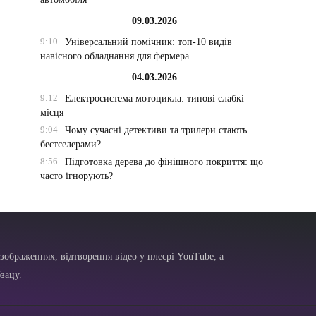
09.03.2026
9:10
Універсальний помічник: топ-10 видів
навісного обладнання для фермера
04.03.2026
9:12
Електросистема мотоцикла: типові слабкі
місця
9:04
Чому сучасні детективи та трилери стають
бестселерами?
8:56
Підготовка дерева до фінішного покриття: що
часто ігнорують?
зображеннях, відтворення відео у плеєрі YouTube, а
зацу.