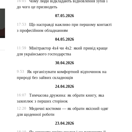
16:05
Чому люди відкладають відновлення зубів і
до чого це призводить
07.05.2026
17:53
Що насправді важливо при першому контакті
з професійним обладнанням
04.05.2026
11:59
Мінітрактор 4х4 чи 4х2: який привід краще
для українського господарства
30.04.2026
9:53
Як організувати комфортний відпочинок на
природі без зайвих складнощів
24.04.2026
16:07
Тимчасова дружина: як обрати книгу, яка
захоплює з перших сторінок
12:20
Медичні костюми — як обрати якісний одяг
для щоденної роботи
23.04.2026
18:19