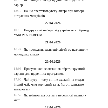
Як очищати шкіру щодня і не порушити її
бар’єр
18:10
На що звертають увагу лікарі при виборі
витратних матеріалів
22.04.2026
10:19
Подарункові набори від українського бренду
YAROMA PARFUM
21.04.2026
16:49
Як проходить адаптація дітей до навчання у
молодших класах
20.04.2026
18:03
Прогулянкові коляски: як обрати зручний
варіант для щоденних прогулянок
17:06
Чай пуер – чому він не схожий на жоден
інший чай, чим корисний та як його правильно
заварювати
16:59
Як змінюється освіта у передмісті великих
міст
17.04.2026