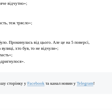
яче відчутно»;
сть, теж трясло»;
уло. Прокинулась від цього. Але це на 5 поверсі,
вулиці, хто був, то не відчули»;
ласть»;
здригнулося».
ашу сторінку у
Facebook
та канал новин у
Telegram
!