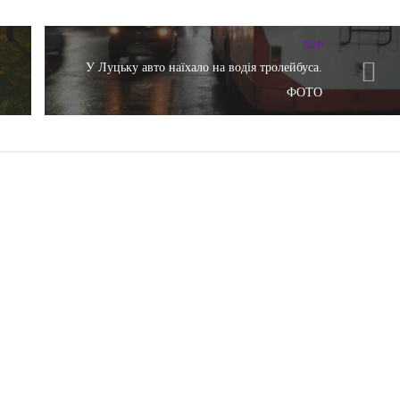
TOP
в
У Луцьку авто наїхало на водія тролейбуса.
ФОТО