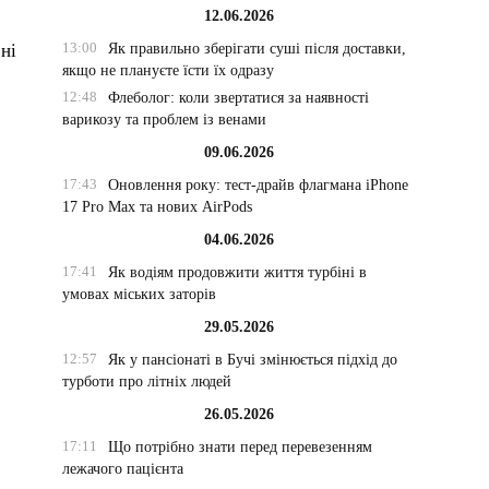
12.06.2026
13:00
Як правильно зберігати суші після доставки,
ні
якщо не плануєте їсти їх одразу
12:48
Флеболог: коли звертатися за наявності
варикозу та проблем із венами
09.06.2026
17:43
Оновлення року: тест-драйв флагмана iPhone
17 Pro Max та нових AirPods
04.06.2026
17:41
Як водіям продовжити життя турбіні в
умовах міських заторів
29.05.2026
12:57
Як у пансіонаті в Бучі змінюється підхід до
турботи про літніх людей
26.05.2026
17:11
Що потрібно знати перед перевезенням
лежачого пацієнта