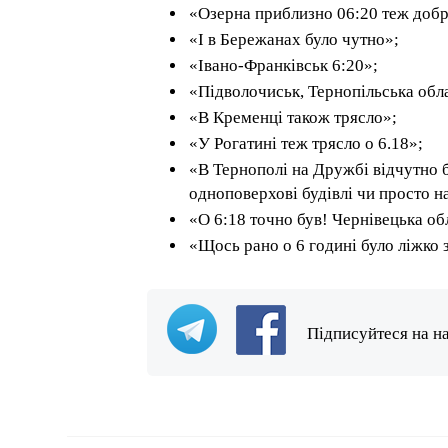
«Озерна приблизно 06:20 теж добр
«І в Бережанах було чутно»;
«Івано-Франківськ 6:20»;
«Підволочиськ, Тернопільська обла
«В Кременці також трясло»;
«У Рогатині теж трясло о 6.18»;
«В Тернополі на Дружбі відчутно б
одноповерхові будівлі чи просто на 
«О 6:18 точно був! Чернівецька об
«Щось рано о 6 годині було ліжко 
Підписуйтеся на н