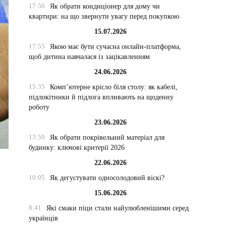
17:56
Як обрати кондиціонер для дому чи
квартири: на що звернути увагу перед покупкою
15.07.2026
17:55
Якою має бути сучасна онлайн-платформа,
щоб дитина навчалася із зацікавленням
24.06.2026
15:35
Комп’ютерне крісло біля столу: як кабелі,
підлокітники й підлога впливають на щоденну
роботу
23.06.2026
13:59
Як обрати покрівельний матеріал для
будинку: ключові критерії 2026
22.06.2026
10:05
Як дегустувати односолодовий віскі?
15.06.2026
8:41
Які смаки піци стали найулюбленішими серед
українців