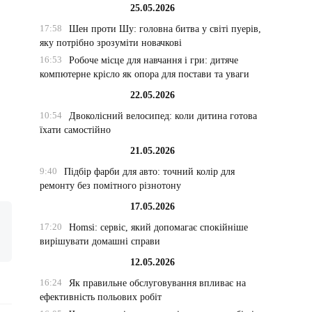
25.05.2026
17:58
Шен проти Шу: головна битва у світі пуерів,
яку потрібно зрозуміти новачкові
16:53
Робоче місце для навчання і гри: дитяче
компютерне крісло як опора для постави та уваги
22.05.2026
10:54
Двоколісний велосипед: коли дитина готова
їхати самостійно
21.05.2026
9:40
Підбір фарби для авто: точний колір для
ремонту без помітного різнотону
17.05.2026
17:20
Homsi: сервіс, який допомагає спокійніше
вирішувати домашні справи
12.05.2026
16:24
Як правильне обслуговування впливає на
ефективність польових робіт