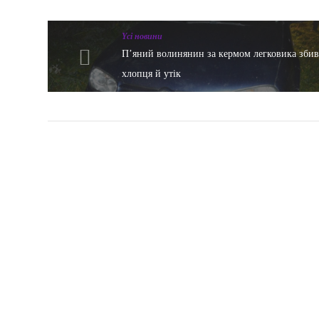
Yсі новини
П’яний волинянин за кермом легковика зби
хлопця й утік