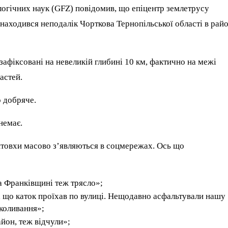
огічних наук (GFZ) повідомив, що епіцентр землетрусу
знаходився неподалік Чорткова Тернопільської області в райо
зафіксовані на невеликій глибині 10 км, фактично на межі
астей.
 добряче.
немає.
товхи масово з’являються в соцмережах. Ось що
а Франківщині теж трясло»;
я, що каток проїхав по вулиці. Нещодавно асфальтували нашу
і коливання»;
он, теж відчули»;