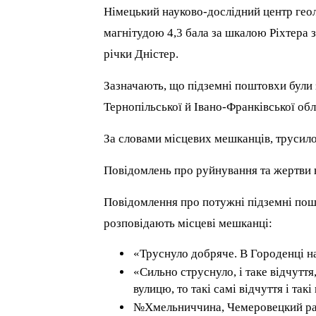
Німецький науково-дослідний центр геол
магнітудою 4,3 бала за шкалою Ріхтера 
річки Дністер.
Зазначають, що підземні поштовхи були 
Тернопільської й Івано-Франківської обл
За словами місцевих мешканців, трусило
Повідомлень про руйнування та жертви 
Повідомлення про потужні підземні пош
розповідають місцеві мешканці:
«Труснуло добряче. В Городенці н
«Сильно струснуло, і таке відчутт
вулицю, то такі самі відчуття і так
№Хмельниччина, Чемеровецкий рай