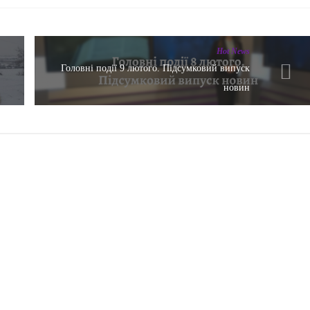
Hot News
Головні події 9 лютого. Підсумковий випуск
новин