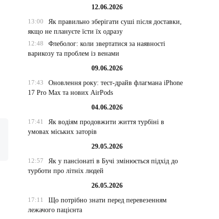
12.06.2026
13:00
Як правильно зберігати суші після доставки,
якщо не плануєте їсти їх одразу
12:48
Флеболог: коли звертатися за наявності
варикозу та проблем із венами
)
09.06.2026
17:43
Оновлення року: тест-драйв флагмана iPhone
17 Pro Max та нових AirPods
04.06.2026
17:41
Як водіям продовжити життя турбіні в
умовах міських заторів
29.05.2026
12:57
Як у пансіонаті в Бучі змінюється підхід до
турботи про літніх людей
26.05.2026
17:11
Що потрібно знати перед перевезенням
лежачого пацієнта