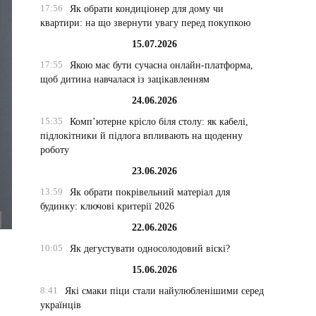
17:56
Як обрати кондиціонер для дому чи
квартири: на що звернути увагу перед покупкою
15.07.2026
17:55
Якою має бути сучасна онлайн-платформа,
щоб дитина навчалася із зацікавленням
24.06.2026
15:35
Комп’ютерне крісло біля столу: як кабелі,
підлокітники й підлога впливають на щоденну
роботу
23.06.2026
13:59
Як обрати покрівельний матеріал для
будинку: ключові критерії 2026
22.06.2026
10:05
Як дегустувати односолодовий віскі?
15.06.2026
8:41
Які смаки піци стали найулюбленішими серед
українців