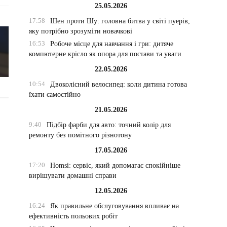
25.05.2026
17:58
Шен проти Шу: головна битва у світі пуерів,
яку потрібно зрозуміти новачкові
16:53
Робоче місце для навчання і гри: дитяче
компютерне крісло як опора для постави та уваги
22.05.2026
10:54
Двоколісний велосипед: коли дитина готова
їхати самостійно
21.05.2026
9:40
Підбір фарби для авто: точний колір для
ремонту без помітного різнотону
17.05.2026
17:20
Homsi: сервіс, який допомагає спокійніше
вирішувати домашні справи
12.05.2026
16:24
Як правильне обслуговування впливає на
ефективність польових робіт