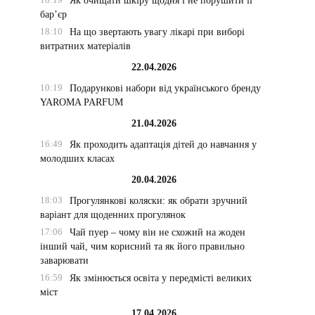
Як очищати шкіру щодня і не порушити її
бар’єр
18:10
На що звертають увагу лікарі при виборі
витратних матеріалів
22.04.2026
10:19
Подарункові набори від українського бренду
YAROMA PARFUM
21.04.2026
16:49
Як проходить адаптація дітей до навчання у
молодших класах
20.04.2026
18:03
Прогулянкові коляски: як обрати зручний
варіант для щоденних прогулянок
17:06
Чай пуер – чому він не схожий на жоден
інший чай, чим корисний та як його правильно
заварювати
16:59
Як змінюється освіта у передмісті великих
міст
17.04.2026