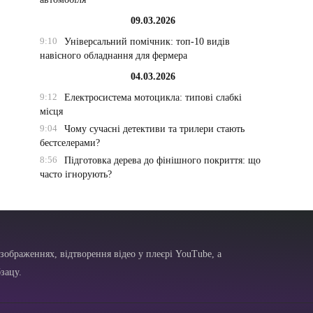
09.03.2026
9:10
Універсальний помічник: топ-10 видів
навісного обладнання для фермера
04.03.2026
9:12
Електросистема мотоцикла: типові слабкі
місця
9:04
Чому сучасні детективи та трилери стають
бестселерами?
8:56
Підготовка дерева до фінішного покриття: що
часто ігнорують?
зображеннях, відтворення відео у плеєрі YouTube, а
зацу.