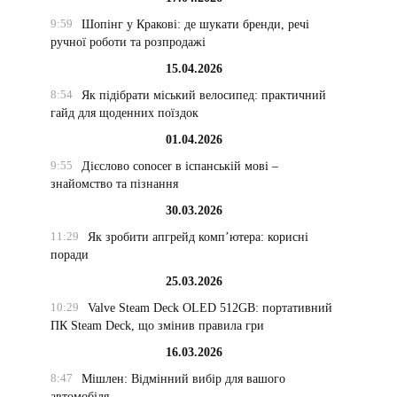
9:59
Шопінг у Кракові: де шукати бренди, речі
ручної роботи та розпродажі
15.04.2026
8:54
Як підібрати міський велосипед: практичний
гайд для щоденних поїздок
01.04.2026
9:55
Дієслово conocer в іспанській мові –
знайомство та пізнання
30.03.2026
11:29
Як зробити апгрейд комп’ютера: корисні
поради
25.03.2026
10:29
Valve Steam Deck OLED 512GB: портативний
ПК Steam Deck, що змінив правила гри
16.03.2026
8:47
Мішлен: Відмінний вибір для вашого
автомобіля