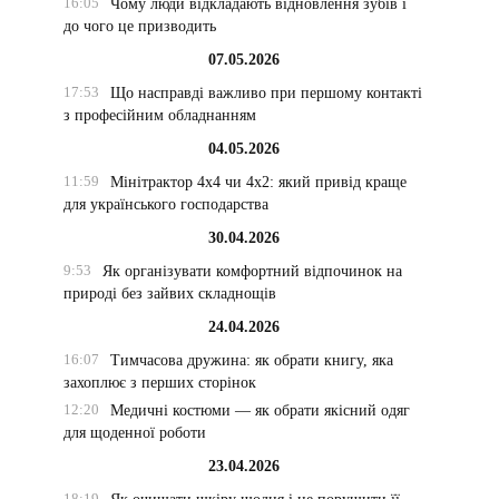
16:05
Чому люди відкладають відновлення зубів і
до чого це призводить
07.05.2026
17:53
Що насправді важливо при першому контакті
з професійним обладнанням
04.05.2026
11:59
Мінітрактор 4х4 чи 4х2: який привід краще
для українського господарства
30.04.2026
9:53
Як організувати комфортний відпочинок на
природі без зайвих складнощів
24.04.2026
16:07
Тимчасова дружина: як обрати книгу, яка
захоплює з перших сторінок
12:20
Медичні костюми — як обрати якісний одяг
для щоденної роботи
23.04.2026
18:19