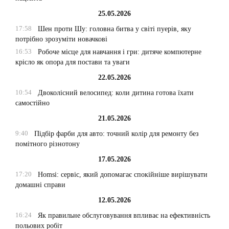
25.05.2026
17:58
Шен проти Шу: головна битва у світі пуерів, яку
потрібно зрозуміти новачкові
16:53
Робоче місце для навчання і гри: дитяче компютерне
крісло як опора для постави та уваги
22.05.2026
10:54
Двоколісний велосипед: коли дитина готова їхати
самостійно
21.05.2026
9:40
Підбір фарби для авто: точний колір для ремонту без
помітного різнотону
17.05.2026
17:20
Homsi: сервіс, який допомагає спокійніше вирішувати
домашні справи
12.05.2026
16:24
Як правильне обслуговування впливає на ефективність
польових робіт