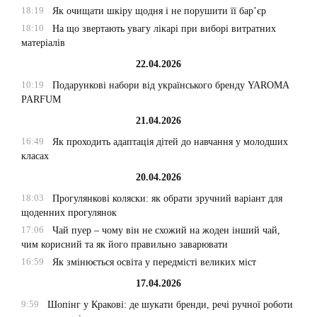
18:19
Як очищати шкіру щодня і не порушити її бар’єр
18:10
На що звертають увагу лікарі при виборі витратних
матеріалів
22.04.2026
10:19
Подарункові набори від українського бренду YAROMA
PARFUM
21.04.2026
16:49
Як проходить адаптація дітей до навчання у молодших
класах
20.04.2026
18:03
Прогулянкові коляски: як обрати зручний варіант для
щоденних прогулянок
17:06
Чай пуер – чому він не схожий на жоден інший чай,
чим корисний та як його правильно заварювати
16:59
Як змінюється освіта у передмісті великих міст
17.04.2026
9:59
Шопінг у Кракові: де шукати бренди, речі ручної роботи