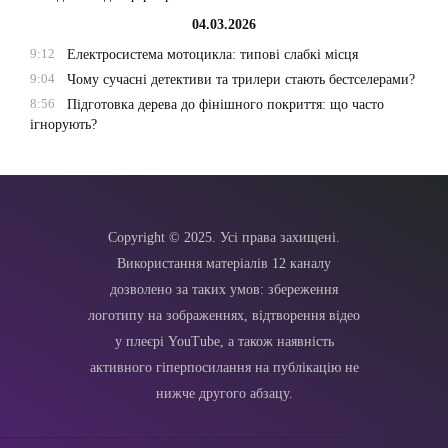
04.03.2026
9:12
Електросистема мотоцикла: типові слабкі місця
9:04
Чому сучасні детективи та трилери стають бестселерами?
8:56
Підготовка дерева до фінішного покриття: що часто
ігнорують?
Copyright © 2025. Усі права захищені.
Використання матеріалів 12 каналу
дозволено за таких умов: збереження
логотипу на зображеннях, відтворення відео
у плеєрі YouTube, а також наявність
активного гіперпосилання на публікацію не
нижче другого абзацу.