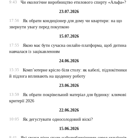
9:43
Чи екологічне виробництво етилового спирту «Альфа»?
23.07.2026
17:56
Як обрати кондиціонер для дому чи квартири: на що
звернути увагу перед покупкою
15.07.2026
17:55
Якою має бути сучасна онлайн-платформа, щоб дитина
навчалася із зацікавленням
24.06.2026
15:35
Комп’ютерне крісло біля столу: як кабелі, підлокітники
й підлога впливають на щоденну роботу
23.06.2026
13:59
Як обрати покрівельний матеріал для будинку: ключові
критерії 2026
22.06.2026
10:05
Як дегустувати односолодовий віскі?
15.06.2026
8:41
Які смаки піци стали найулюбленішими серед українців