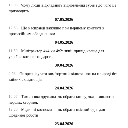
16:05
Чому люди відкладають відновлення зубів і до чого це
призводить
07.05.2026
17:53
Що насправді важливо при першому контакті з
професійним обладнанням
04.05.2026
11:59
Мінітрактор 4х4 чи 4х2: який привід краще для
українського господарства
30.04.2026
9:53
Як організувати комфортний відпочинок на природі без
зайвих складнощів
24.04.2026
16:07
Тимчасова дружина: як обрати книгу, яка захоплює з
перших сторінок
12:20
Медичні костюми — як обрати якісний одяг для
щоденної роботи
23.04.2026