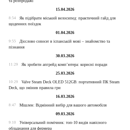
та розпродажі
15.04.2026
8:54
Як підібрати міський велосипед: практичний гайд для
щоденних поїздок
01.04.2026
9:55
Дієслово conocer в іспанській мові – знайомство та
пізнання
30.03.2026
11:29
Як зробити апгрейд комп’ютера: корисні поради
25.03.2026
10:29
Valve Steam Deck OLED 512GB: портативний ПК Steam
Deck, що змінив правила гри
16.03.2026
8:47
Мішлен: Відмінний вибір для вашого автомобіля
09.03.2026
9:10
Універсальний помічник: топ-10 видів навісного
обладнання для фермера