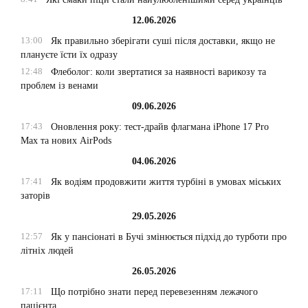
12.06.2026
13:00
Як правильно зберігати суші після доставки, якщо не
плануєте їсти їх одразу
12:48
Флеболог: коли звертатися за наявності варикозу та
проблем із венами
09.06.2026
17:43
Оновлення року: тест-драйв флагмана iPhone 17 Pro
Max та нових AirPods
04.06.2026
17:41
Як водіям продовжити життя турбіні в умовах міських
заторів
29.05.2026
12:57
Як у пансіонаті в Бучі змінюється підхід до турботи про
літніх людей
26.05.2026
17:11
Що потрібно знати перед перевезенням лежачого
пацієнта